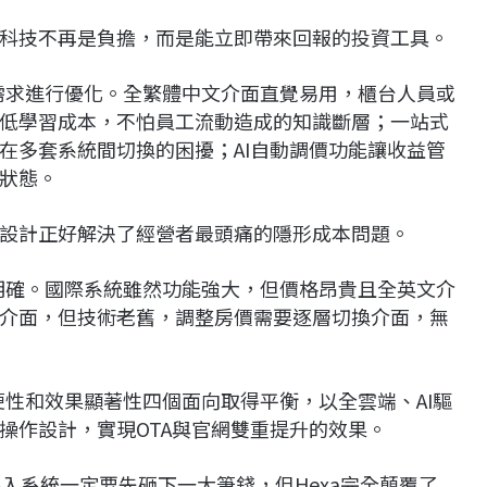
科技不再是負擔，而是能立即帶來回報的投資工具。
際需求進行優化。全繁體中文介面直覺易用，櫃台人員或
低學習成本，不怕員工流動造成的知識斷層；一站式
在多套系統間切換的困擾；AI自動調價功能讓收益管
狀態。
設計正好解決了經營者最頭痛的隱形成本問題。
分明確。國際系統雖然功能強大，但價格昂貴且全英文介
介面，但技術老舊，調整房價需要逐層切換介面，無
便性和效果顯著性四個面向取得平衡，以全雲端、AI驅
操作設計，實現OTA與官網雙重提升的效果。
入系統一定要先砸下一大筆錢，但Hexa完全顛覆了