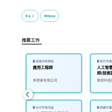
a
i
h
i
o
c
n
r
n
p
e
e
e
k
y
ａｉ
Hexa
b
a
e
L
o
d
d
i
o
s
I
n
推薦工作
k
n
k
高雄市新興區
新竹市東
慧載具
應用工程師
人工智
師
師/技術
究院
英德睿有限公司
聯發科技
台中市西屯區
桃園市龜