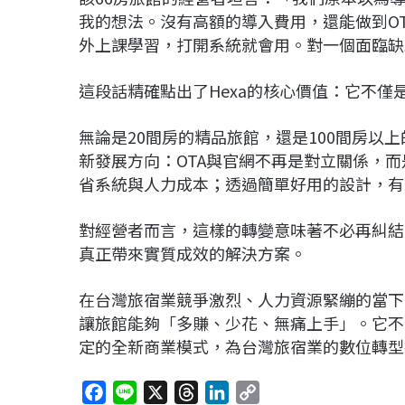
我的想法。沒有高額的導入費用，還能做到O
外上課學習，打開系統就會用。對一個面臨缺
這段話精確點出了Hexa的核心價值：它不
無論是20間房的精品旅館，還是100間房以
新發展方向：OTA與官網不再是對立關係，
省系統與人力成本；透過簡單好用的設計，有
對經營者而言，這樣的轉變意味著不必再糾結
真正帶來實質成效的解決方案。
在台灣旅宿業競爭激烈、人力資源緊繃的當下
讓旅館能夠「多賺、少花、無痛上手」。它不
定的全新商業模式，為台灣旅宿業的數位轉型
F
L
X
T
L
C