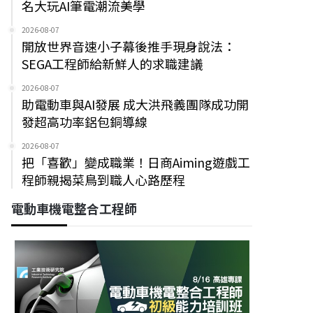
名大玩AI筆電潮流美學
2026-08-07
開放世界音速小子幕後推手現身說法：
SEGA工程師給新鮮人的求職建議
2026-08-07
助電動車與AI發展 成大洪飛義團隊成功開
發超高功率鋁包銅導線
2026-08-07
把「喜歡」變成職業！日商Aiming遊戲工
程師親揭菜鳥到職人心路歷程
電動車機電整合工程師