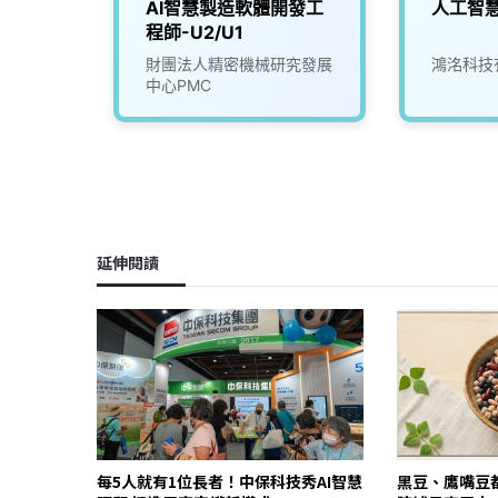
智慧機
AI智慧製造軟體開發工
人工智
師
程師-U2/U1
)
究院
財團法人精密機械研究發展
鴻洺科技
中心PMC
延伸閱讀
每5人就有1位長者！中保科技秀AI智慧
黑豆、鷹嘴豆