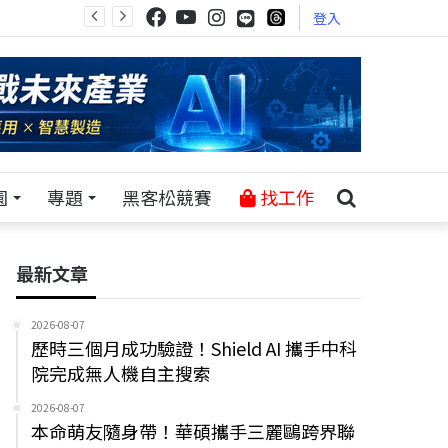
登入
園
專題
黑客松競賽
找工作
最新文章
2026-08-07
歷時三個月成功驗證！Shield AI 攜手中科
院完成無人機自主搜索
2026-08-07
本命萌友隨身帶！華碩攜手三麗鷗跨界聯