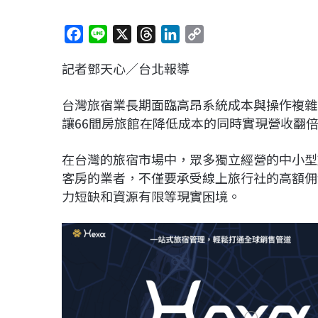
F
L
X
T
L
C
a
i
h
i
o
記者鄧天心／台北報導
c
n
r
n
p
e
e
e
k
y
台灣旅宿業長期面臨高昂系統成本與操作複雜等
b
a
e
L
讓66間房旅館在降低成本的同時實現營收翻
o
d
d
i
o
s
I
n
在台灣的旅宿市場中，眾多獨立經營的中小型
k
n
k
客房的業者，不僅要承受線上旅行社的高額佣
力短缺和資源有限等現實困境。