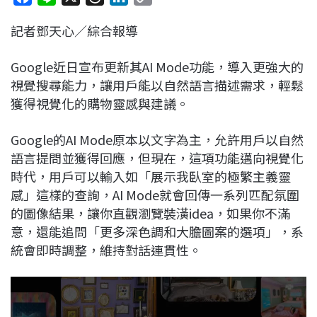
a
i
h
i
o
記者鄧天心／綜合報導
c
n
r
n
p
e
e
e
k
y
Google近日宣布更新其AI Mode功能，導入更強大的
b
a
e
L
視覺搜尋能力，讓用戶能以自然語言描述需求，輕鬆
o
d
d
i
獲得視覺化的購物靈感與建議。
o
s
I
n
k
n
k
Google的AI Mode原本以文字為主，允許用戶以自然
語言提問並獲得回應，但現在，這項功能邁向視覺化
時代，用戶可以輸入如「展示我臥室的極繁主義靈
感」這樣的查詢，AI Mode就會回傳一系列匹配氛圍
的圖像結果，讓你直觀瀏覽裝潢idea，如果你不滿
意，還能追問「更多深色調和大膽圖案的選項」，系
統會即時調整，維持對話連貫性。