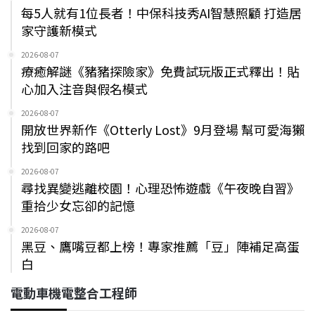
每5人就有1位長者！中保科技秀AI智慧照顧 打造居
家守護新模式
2026-08-07
療癒解謎《豬豬探險家》免費試玩版正式釋出！貼
心加入注音與假名模式
2026-08-07
開放世界新作《Otterly Lost》9月登場 幫可愛海獺
找到回家的路吧
2026-08-07
尋找異變逃離校園！心理恐怖遊戲《午夜晚自習》
重拾少女忘卻的記憶
2026-08-07
黑豆、鷹嘴豆都上榜！專家推薦「豆」陣補足高蛋
白
電動車機電整合工程師