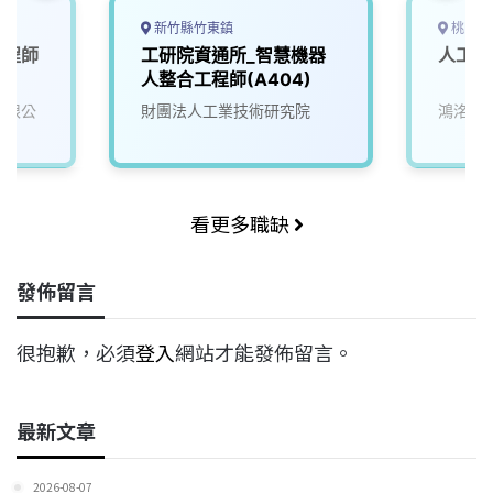
新竹縣竹東鎮
桃園市
工程師
工研院資通所_智慧機器
人工智
人整合工程師(A404)
份有限公
財團法人工業技術研究院
鴻洺科
看更多職缺
發佈留言
很抱歉，必須
登入
網站才能發佈留言。
最新文章
2026-08-07