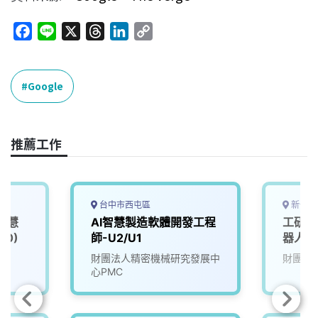
F
L
X
T
L
C
a
i
h
i
o
c
n
r
n
p
e
e
e
k
y
Google
b
a
e
L
o
d
d
i
o
s
I
n
推薦工作
k
n
k
台中市西屯區
新竹縣
智慧
AI智慧製造軟體開發工程
工研院
00)
師-U2/U1
器人大腦
(A00
院
財團法人精密機械研究發展中
財團法
心PMC