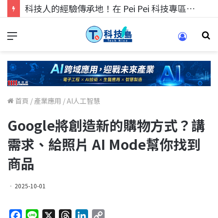
科技人的經驗傳承地！在 Pei Pei 科技專區，與學弟妹交流最硬核的技術
首頁
/
產業應用
/
AI人工智慧
Google將創造新的購物方式？講
需求、給照片 AI Mode幫你找到
商品
2025-10-01
F
L
X
T
L
C