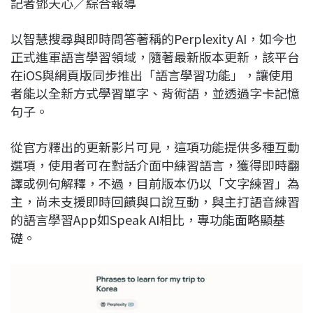
記者鄧天心／綜合報導
c
n
r
n
p
e
e
e
k
y
以智慧搜尋與即時問答著稱的Perplexity AI，如今也
b
a
e
L
正式進軍語言學習領域，隨著最新版本更新，該平台
o
d
d
i
在iOS與網頁版同步推出「語言學習功能」，讓使用
o
s
I
n
者能以全新方式學習單字、背術語，並透過字卡記憶
k
n
k
句子。
從官方釋出的更新影片可見，這項功能提供多種互動
選項，使用者可在對話介面中練習語言，獲得即時翻
譯或例句解釋，不過，目前版本仍以「文字練習」為
主，尚未支援即時回饋與口說互動，與主打語音練習
的語言學習App如Speak AI相比，專功能面略顯基
礎。