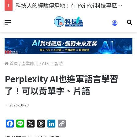
科技人的經驗傳承地！在 Pei Pei 科技專區，與學弟妹交流最硬核的技術
首頁
/
產業應用
/
AI人工智慧
Perplexity AI也進軍語言學習
了！可以背單字、片語
2025-10-20
F
L
X
T
L
C
a
i
h
i
o