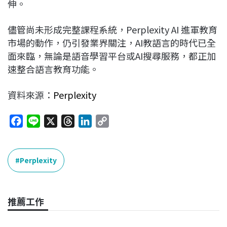
伸。
儘管尚未形成完整課程系統，Perplexity AI 進軍教育
市場的動作，仍引發業界關注，AI教語言的時代已全
面來臨，無論是語音學習平台或AI搜尋服務，都正加
速整合語言教育功能。
資料來源：
Perplexity
F
L
X
T
L
C
a
i
h
i
o
c
n
r
n
p
e
e
e
k
y
Perplexity
b
a
e
L
o
d
d
i
o
s
I
n
推薦工作
k
n
k