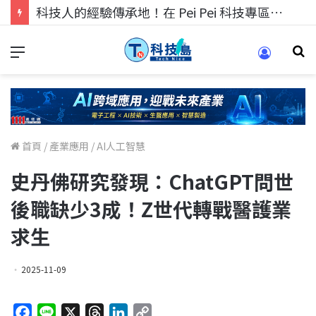
科技人的經驗傳承地！在 Pei Pei 科技專區，與學弟妹交流最硬核的技術
首頁
/
產業應用
/
AI人工智慧
史丹佛研究發現：ChatGPT問世
後職缺少3成！Z世代轉戰醫護業
求生
2025-11-09
F
L
X
T
L
C