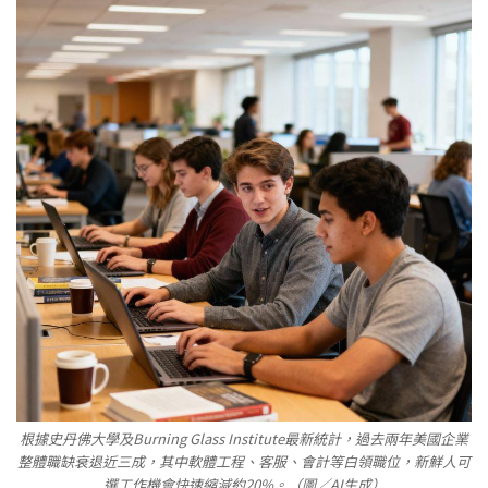
根據史丹佛大學及Burning Glass Institute最新統計，過去兩年美國企業
整體職缺衰退近三成，其中軟體工程、客服、會計等白領職位，新鮮人可
選工作機會快速縮減約20%。​（圖／AI生成）