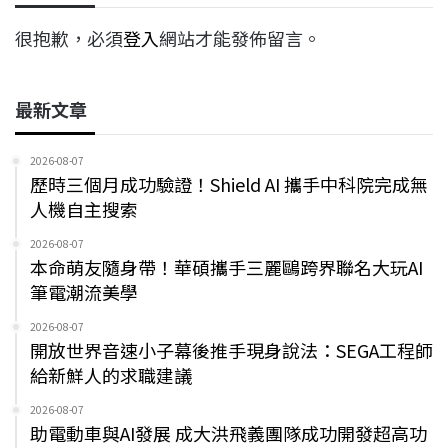
很抱歉，必須
登入
網站才能發佈留言。
最新文章
2026-08-07
歷時三個月成功驗證！Shield AI 攜手中科院完成無
人機自主搜索
2026-08-07
本命萌友隨身帶！華碩攜手三麗鷗跨界聯名大玩AI
筆電潮流美學
2026-08-07
開放世界音速小子幕後推手現身說法：SEGA工程師
給新鮮人的求職建議
2026-08-07
助電動車與AI發展 成大洪飛義團隊成功開發超高功