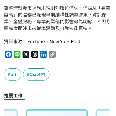
雖整體就業市場尚未現劇烈職位流失，但被AI「暴露
度高」的職務已顯現早期結構性調整跡象，資訊產
業、金融服務、專業商業部門影響最為明顯，Z世代
需高度關注未來職場變動及自我技能再造。
資料來源：
Fortune
、
New York Post
F
L
X
T
L
C
a
i
h
i
o
c
n
r
n
p
e
e
e
k
y
ａｉ
ChatGPT
b
a
e
L
o
d
d
i
o
s
I
n
推薦工作
k
n
k