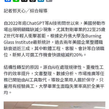
a
i
h
i
o
記者鄧天心／綜合報導
c
n
r
n
p
e
e
e
k
y
自2022年底ChatGPT等AI技術問世以來，美國勞動市
b
a
e
L
場出現明顯職缺減少現象，尤其對剛畢業的22至25歲
o
d
d
i
Z世代年輕人衝擊甚鉅，根據史丹佛大學及Burning
o
s
I
n
Glass Institute最新統計，過去兩年美國企業整體職
k
n
k
缺衰退近三成，其中軟體工程、客服、會計等白領職
位，新鮮人可選工作機會快速縮減約20%。​
結構性轉型的原因，源自AI在處理規律性、重複性工
作的效率提升，文書整理、數據分析、市場推廣等任
務已開始由AI工具取代，導致企業用人趨於保守，只
雇用有經驗員工，大學畢業生面臨失業率高於全美平
均。​