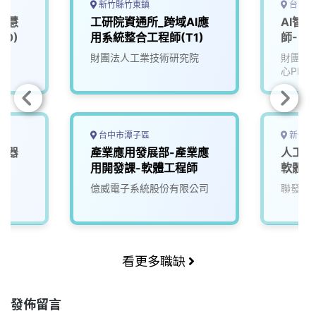
新竹縣竹東鎮
台中市
智慧
工研院資通所_跨域AI應
AI智
00)
用系統整合工程師(T1)
師-U2
院
財團法人工業技術研究院
財團法
心PMC
台中市潭子區
新竹市
機器
產業應用發展部-產業應
人工智
4)
用開發課-軟體工程師
軟體工
院
億威電子系統股份有限公司
聯發科
看更多職缺
發佈留言