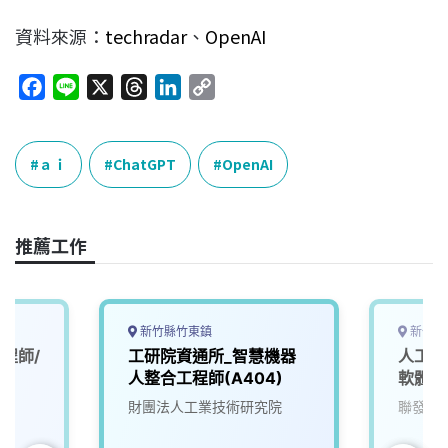
資料來源：
techradar
、
OpenAI
F
L
X
T
L
C
a
i
h
i
o
c
n
r
n
p
e
e
e
k
y
ａｉ
ChatGPT
OpenAI
b
a
e
L
o
d
d
i
o
s
I
n
推薦工作
k
n
k
新竹縣竹東鎮
新竹市
程師/
工研院資通所_智慧機器
人工智
人整合工程師(A404)
軟體工
財團法人工業技術研究院
聯發科