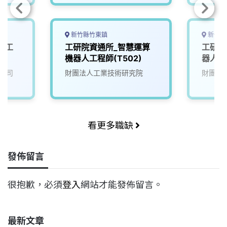
新竹縣竹東鎮
新竹縣
體工
工研院資通所_智慧運算
工研院
機器人工程師(T502)
器人大腦
(A00
公司
財團法人工業技術研究院
財團法
看更多職缺
發佈留言
很抱歉，必須
登入
網站才能發佈留言。
最新文章