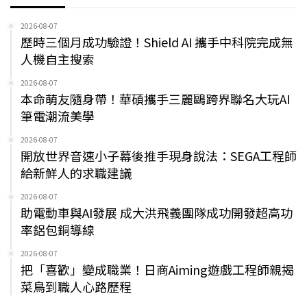
2026-08-07
歷時三個月成功驗證！Shield AI 攜手中科院完成無
人機自主搜索
2026-08-07
本命萌友隨身帶！華碩攜手三麗鷗跨界聯名大玩AI
筆電潮流美學
2026-08-07
開放世界音速小子幕後推手現身說法：SEGA工程師
給新鮮人的求職建議
2026-08-07
助電動車與AI發展 成大洪飛義團隊成功開發超高功
率鋁包銅導線
2026-08-07
把「喜歡」變成職業！日商Aiming遊戲工程師親揭
菜鳥到職人心路歷程