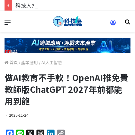
科技人找工作，就到TECH+ 科技專區!
首頁
/
產業應用
/
AI人工智慧
做AI教育不手軟！OpenAI推免費
教師版ChatGPT 2027年前都能
用到飽
2025-11-24
F
L
X
T
L
C