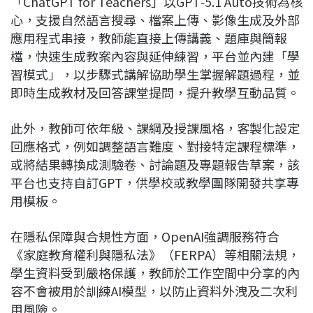
「ChatGPT for Teachers」以GPT‑5.1 Auto技術為核
心，支援自然語言搜尋、檔案上傳、影像生成及外部
應用程式串接，教師能直接上傳講義、題庫與簡報
檔，快速生成教案內容與延伸練習，平台並內建「學
習模式」，以步驟式講解協助學生掌握解題過程，並
即時生成教材及回答課堂提問，提升教學互動品質。
此外，教師可依年級、課綱及授課風格，客製化設定
回應格式，例如調整語言難度、對接特定課程標準，
或將結果轉換成測驗卷、討論題及專題報告草案，該
平台也支持自訂GPT，供學校或教學團隊開發共享專
用模板。
在隱私保障與合規性方面，OpenAI強調服務符合
《家庭教育權利與隱私法》（FERPA）等相關法規，
學生資料受到嚴格保護，教師於工作空間中分享的內
容不會被用於訓練AI模型，以防止資料外洩及二次利
用風險。