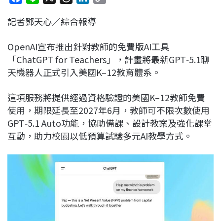
a
i
h
i
o
記者鄧天心／綜合報導
c
n
r
n
p
e
e
e
k
y
OpenAI宣布推出針對教師的免費版AI工具
b
a
e
L
「ChatGPT for Teachers」，計畫將最新GPT‑5.1聊
o
d
d
i
天機器人正式引入美國K–12教育體系。
o
s
I
n
k
n
k
這項服務將提供經過資格驗證的美國K–12教師免費
使用，期限延長至2027年6月，教師可不限次數使用
GPT‑5.1 Auto功能，協助備課、設計教案及強化課堂
互動，助力校園以低預算試驗多元AI教學方式。