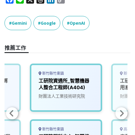
a
i
h
i
o
c
n
r
n
p
e
e
e
k
y
Gemini
Google
OpenAI
b
a
e
L
o
d
d
i
o
s
I
n
推薦工作
k
n
k
新竹縣竹東鎮
新竹縣
運算
工研院資通所_智慧機器
工研院
)
人整合工程師(A404)
用系統
院
財團法人工業技術研究院
財團法
新竹縣竹東鎮
高雄市