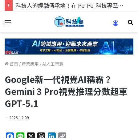
科技人的經驗傳承地！在 Pei Pei 科技專區，與學弟妹交流最硬核的技術
首頁
/
產業應用
/
AI人工智慧
Google新一代視覺AI稱霸？
Gemini 3 Pro視覺推理分數超車
GPT‑5.1
2025-12-09
F
L
X
T
L
C