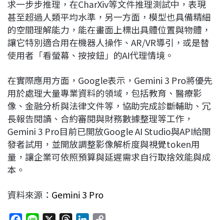
求一步步推理，在CharXiv等文件推理測試中，表現
甚至超過人類平均水準，另一方面，模型也具備精細
的空間理解能力，能在畫面上標出具體位置與物體，
讓它特別適合用在機器人操作、AR/VR導引，或是替
使用者「看螢幕、按按鈕」的AI代理情境。
在實際應用方面，Google表示，Gemini 3 Pro將優先
用於處理大量專業資料的領域，包括教育、醫療影
像、金融分析與法律文件等，協助完成診斷輔助、冗
長報告閱讀、合約審閱與財務數據整理等工作，
Gemini 3 Pro目前已開放Google AI Studio與API給開
發者試用，並開放調整影像解析度與視覺token用
量，讓企業可依照預算與延遲需求自行取捨效能與成
本。
資料來源：
Gemini 3 Pro
F
L
X
T
L
C