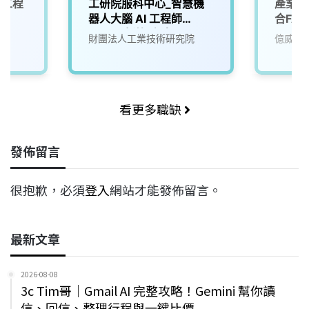
計工程
工研院服科中心_智慧機
產業應
器人大腦 AI 工程師
合FA
(A000新竹/台南)
財團法人工業技術研究院
億威電
看更多職缺
發佈留言
很抱歉，必須
登入
網站才能發佈留言。
最新文章
2026-08-08
3c Tim哥｜Gmail AI 完整攻略！Gemini 幫你讀
信、回信、整理行程與一鍵比價