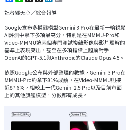
a
i
h
i
o
記者鄧天心／綜合報導
c
n
r
n
p
e
e
e
k
y
Google宣布多模態模型Gemini 3 Pro在最新一輪視覺
b
a
e
L
AI評測中拿下多項最高分，特別是在MMMU‑Pro和
o
d
d
i
Video‑MMMU這兩個專門測試複雜影像與影片理解的
o
s
I
n
基準上表現突出，甚至在多項指標上超前對手
k
n
k
OpenAI的GPT‑5.1與Anthropic的Claude Opus 4.5。
依照Google公布與外部整理的數據，Gemini 3 Pro在
MMMU‑Pro約拿下81%成績，在Video‑MMMU則接
近87.6%，相較上一代Gemini 2.5 Pro以及目前市面
上的其他旗艦模型，分數都有成長。