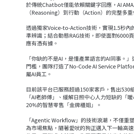
於傳統Chatbot僅能依賴關鍵字回應，AI AM
（Reasoning）到行動（Action）的完整多重
透過獨家Voice-to-Action技術，實現
準辨識；結合動態RAG技術，即使面對6000
應有憑有據。
「你缺的不是AI，是懂產業語言的AI同事。」
門檻，團隊打造了No-Code AI Service
屬AI員工。
目前該平台已服務超過150家客戶，售出53
「AI老師傅」、緩解日照中心人力短缺的「
20%的智慧零售「金牌櫃姐」。
「Agentic Workflow」的技術浪潮，
為市場焦點，隨著愛吠的狗正邁入下一輪高速