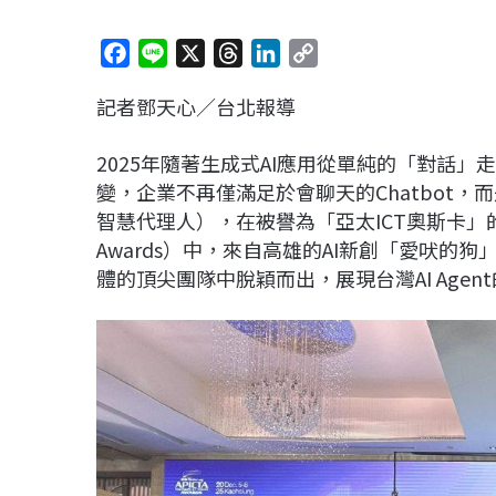
F
L
X
T
L
C
a
i
h
i
o
記者鄧天心／台北報導
c
n
r
n
p
e
e
e
k
y
2025年隨著生成式AI應用從單純的「對話
b
a
e
L
變，企業不再僅滿足於會聊天的Chatbot，而
o
d
d
i
智慧代理人），在被譽為「亞太ICT奧斯卡」的2
o
s
I
n
Awards）中，來自高雄的AI新創「愛吠的狗」
k
n
k
體的頂尖團隊中脫穎而出，展現台灣AI Agen