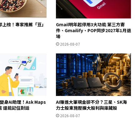
都上榜！專家推薦「豆」
Gmail明年起停用3大功能 第三方寄
件、Gmailify、POP同步2027年1月退
場
2026-08-07
ps變身AI助理！Ask Maps
AI賺進大筆現金卻不分？三星、SK海
店 還能記住對話
力士股東施壓擴大股利與庫藏股
2026-08-07