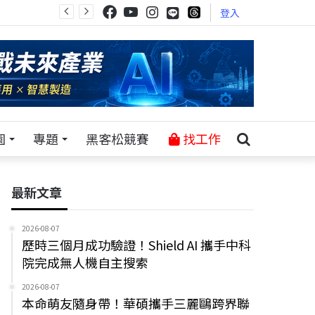
登入
園
專題
黑客松競賽
找工作
最新文章
2026-08-07
歷時三個月成功驗證！Shield AI 攜手中科
院完成無人機自主搜索
2026-08-07
本命萌友隨身帶！華碩攜手三麗鷗跨界聯