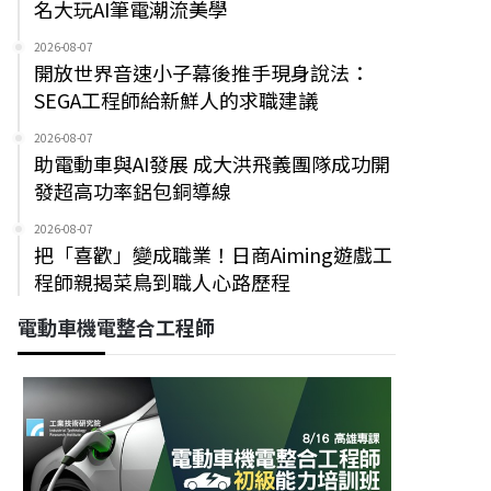
名大玩AI筆電潮流美學
2026-08-07
開放世界音速小子幕後推手現身說法：
SEGA工程師給新鮮人的求職建議
2026-08-07
助電動車與AI發展 成大洪飛義團隊成功開
發超高功率鋁包銅導線
2026-08-07
把「喜歡」變成職業！日商Aiming遊戲工
程師親揭菜鳥到職人心路歷程
電動車機電整合工程師