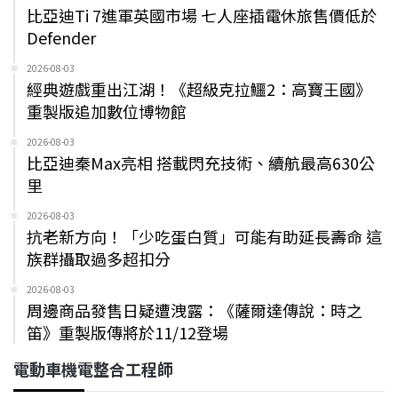
比亞迪Ti 7進軍英國市場 七人座插電休旅售價低於
Defender
2026-08-03
經典遊戲重出江湖！《超級克拉鱷2：高寶王國》
重製版追加數位博物館
2026-08-03
比亞迪秦Max亮相 搭載閃充技術、續航最高630公
里
2026-08-03
抗老新方向！「少吃蛋白質」可能有助延長壽命 這
族群攝取過多超扣分
2026-08-03
周邊商品發售日疑遭洩露：《薩爾達傳說：時之
笛》重製版傳將於11/12登場
電動車機電整合工程師