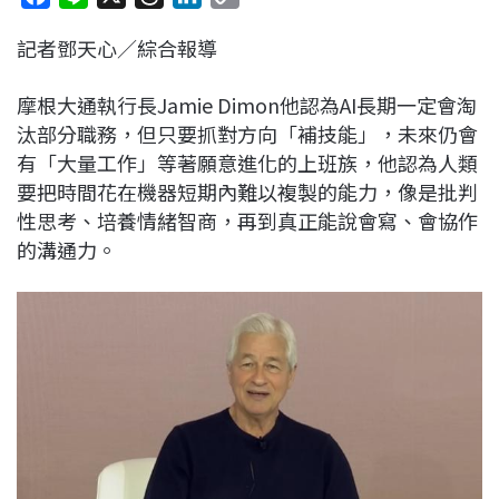
a
i
h
i
o
記者鄧天心／綜合報導
c
n
r
n
p
e
e
e
k
y
摩根大通執行長Jamie Dimon他認為AI長期一定會淘
b
a
e
L
汰部分職務，但只要抓對方向「補技能」，未來仍會
o
d
d
i
有「大量工作」等著願意進化的上班族，他認為人類
o
s
I
n
要把時間花在機器短期內難以複製的能力，像是批判
k
n
k
性思考、培養情緒智商，再到真正能說會寫、會協作
的溝通力。​