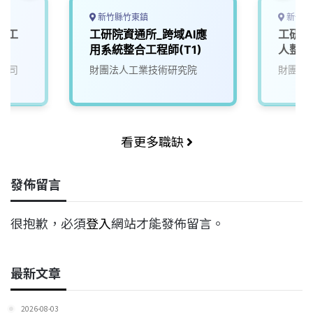
新竹縣竹東鎮
新竹縣
體工
工研院資通所_跨域AI應
工研院
用系統整合工程師(T1)
人整合
公司
財團法人工業技術研究院
財團法
看更多職缺
發佈留言
很抱歉，必須
登入
網站才能發佈留言。
最新文章
2026-08-03