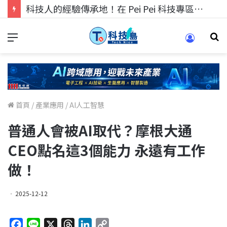
科技人的經驗傳承地！在 Pei Pei 科技專區，與學弟妹交流最硬核的技術
首頁
/
產業應用
/
AI人工智慧
普通人會被AI取代？摩根大通
CEO點名這3個能力 永遠有工作
做！
2025-12-12
F
L
X
T
L
C