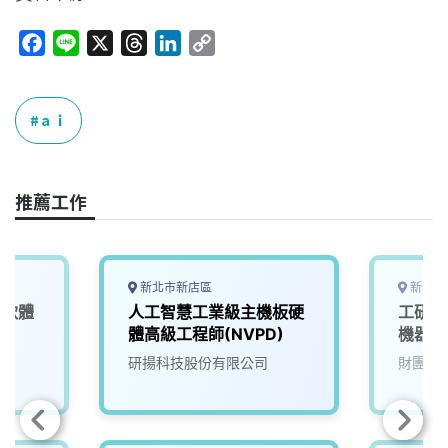
F
L
X
T
L
C
a
i
h
i
o
c
n
r
n
p
e
e
e
k
y
ａｉ
b
a
e
L
o
d
d
i
o
s
I
n
推薦工作
k
n
k
新北市新店區
新竹縣
統軟體
人工智慧工業級主機板硬
工研院
體高級工程師(NVPD)
機器人
研揚科技股份有限公司
財團法