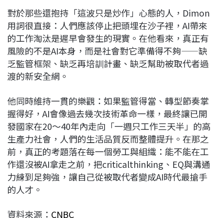
對於那些還抱持「這波只是炒作」心態的人，Dimon
用詞很直接：人們應該停止把頭埋在沙子裡，AI帶來
的工作淘汰是遲早會發生的現實。在他看來，真正有
風險的不是AI本身，而是社會對它準備得不夠——缺
乏監管框架、缺乏再培訓計畫、缺乏幫助被取代者過
渡的新安全網。​
他同時維持一貫的樂觀：如果監管得當、轉型節奏掌
握得好，AI會像過去幾次技術革命一樣，最終讓已開
發國家在20～40年內走向「一週只工作三天半」的高
生產力社會，人們的生活品質反而整體提升。在那之
前，真正的考題落在每一個勞工與組織：能不能在工
作還沒被AI拿走之前，把criticalthinking、EQ與溝通
力練到足夠強，讓自己從被取代者變成AI時代最搶手
的人才。​
資料來源：
CNBC