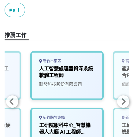
c
n
r
n
p
e
e
e
k
y
ａｉ
b
a
e
L
o
d
d
i
o
s
I
n
推薦工作
k
n
k
新竹市東區
高雄市
與人工
人工智慧處理器資深系統
產業應
軟體工程師
合FA
聯發科技股份有限公司
億威電
新竹縣竹東鎮
新竹縣
機板硬
工研院服科中心_智慧機
工研院
D)
器人大腦 AI 工程師
機器人