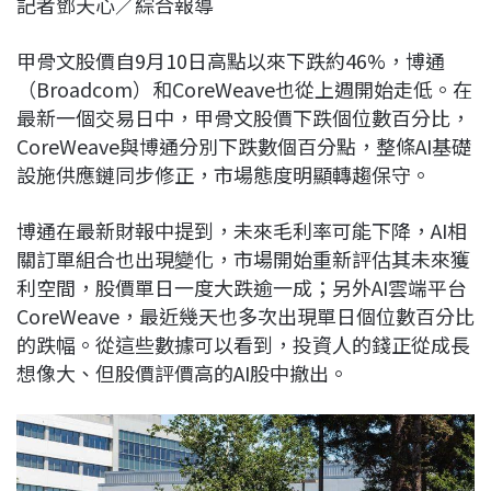
記者鄧天心／綜合報導
c
n
r
n
p
e
e
e
k
y
甲骨文股價自9月10日高點以來下跌約46%，博通
b
a
e
L
（Broadcom）和CoreWeave也從上週開始走低。在
o
d
d
i
最新一個交易日中，甲骨文股價下跌個位數百分比，
o
s
I
n
CoreWeave與博通分別下跌數個百分點，整條AI基礎
k
n
k
設施供應鏈同步修正，市場態度明顯轉趨保守。
博通在最新財報中提到，未來毛利率可能下降，AI相
關訂單組合也出現變化，市場開始重新評估其未來獲
利空間，股價單日一度大跌逾一成；另外AI雲端平台
CoreWeave，最近幾天也多次出現單日個位數百分比
的跌幅。從這些數據可以看到，投資人的錢正從成長
想像大、但股價評價高的AI股中撤出。