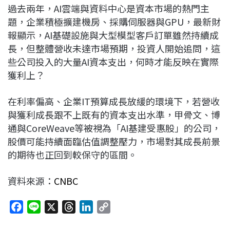
過去兩年，AI雲端與資料中心是資本市場的熱門主
題，企業積極擴建機房、採購伺服器與GPU，最新財
報顯示，AI基礎設施與大型模型客戶訂單雖然持續成
長，但整體營收未達市場預期，投資人開始追問，這
些公司投入的大量AI資本支出，何時才能反映在實際
獲利上？
在利率偏高、企業IT預算成長放緩的環境下，若營收
與獲利成長跟不上既有的資本支出水準，甲骨文、博
通與CoreWeave等被視為「AI基建受惠股」的公司，
股價可能持續面臨估值調整壓力，市場對其成長前景
的期待也正回到較保守的區間。
資料來源：
CNBC
F
L
X
T
L
C
a
i
h
i
o