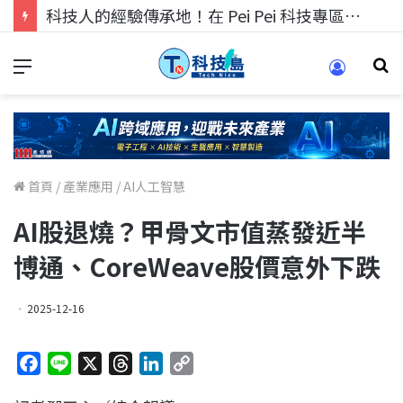
科技人找工作，就到TECH+ 科技專區!
首頁
/
產業應用
/
AI人工智慧
AI股退燒？甲骨文市值蒸發近半
博通、CoreWeave股價意外下跌
2025-12-16
F
L
X
T
L
C
a
i
h
i
o