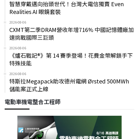
智慧穿戴邁向抬頭世代！台灣大電信獨賣 Even
Realities AI 眼鏡套裝
2026-08-06
CXMT第二季DRAM營收年增716% 中國記憶體廠加
速挑戰國際三巨頭
2026-08-06
《爐石戰記®》第 14 賽季登場！花費金幣解鎖手下
特殊技能
2026-08-06
特斯拉Megapack助攻德州電網 Ørsted 500MWh
儲能案正式上線
電動車機電整合工程師