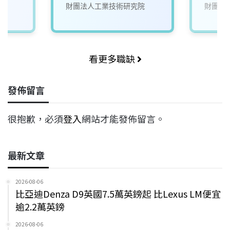
(A000新竹/台南)
財團法人工業技術研究院
財團法
看更多職缺
發佈留言
很抱歉，必須
登入
網站才能發佈留言。
最新文章
2026-08-06
比亞迪Denza D9英國7.5萬英鎊起 比Lexus LM便宜
逾2.2萬英鎊
2026-08-06