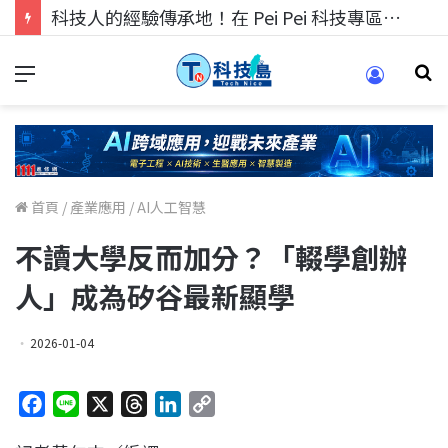
科技人的經驗傳承地！在 Pei Pei 科技專區，與學弟妹交流最硬核的技術
首頁
/
產業應用
/
AI人工智慧
不讀大學反而加分？「輟學創辦
人」成為矽谷最新顯學
2026-01-04
F
L
X
T
L
C
a
i
h
i
o