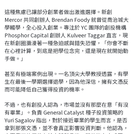
這種焦慮已讓部分創業者做出激進選擇。新創
Mercor 共同創辦人
Brendan Foody
就曾從喬治城大
學輟學，全心投入創業。專注於 YC 團隊的創投機構
Phosphor Capital 創辦人
Kulveer Taggar
直言，現
在新創圈瀰漫著一種急迫感與錯失恐懼，「你會不斷
在心裡計算，到底是把學位念完，還是現在就開始動
手做。」
甚至有極端案例出現。一名頂尖大學教授透露，有學
生在最後一學期選擇退學，因為他深信，擁有文憑反
而可能降低自己獲得投資的機率。
不過，也有創投人認為，市場並沒有那麼在意「有沒
有畢業」。負責 General Catalyst 種子投資策略的
Yuri Sagalov
指出，對於接近畢業的學生而言，是否
拿到那張文憑，並不會真正影響投資判斷。他認為，