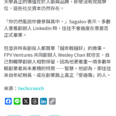
大學真正的價值在於人脈與品牌，即使沒有完成學
位，這些社交資本仍然存在。
「你仍然能說你曾參與其中，」Sagalov 表示，多數
人查看創辦人 LinkedIn 時，往往不會過度在意是否
正式畢業。
但並非所有創投人都買單「越年輕越好」的敘事。
FPV Ventures 共同創辦人
Wesley Chan
就坦言，自
己對輟學創辦人相對保留，因為他更看重一項多數年
輕創業者尚未累積的特質——智慧。他認為，那往往
來自年紀稍長、或在創業路上真正「受過傷」的人。
來源：
techcrunch
F
L
X
T
L
C
a
i
h
i
o
c
n
r
n
p