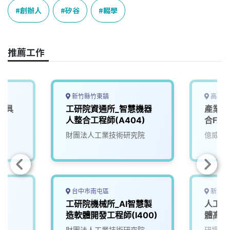
e
e
e
k
y
創辦人
矽谷
輟學
b
a
e
L
o
d
d
i
o
s
I
n
推薦工作
k
n
k
新竹縣竹東鎮
高雄市
載具
工研院資通所_智慧機器
產業應
人整合工程師(A404)
合FA
院
財團法人工業技術研究院
億威電
台中市南屯區
新北市
師
工研院機械所_AI智慧製
人工智
造軟體開發工程師(I400)
體高級
財團法人工業技術研究院
研揚科