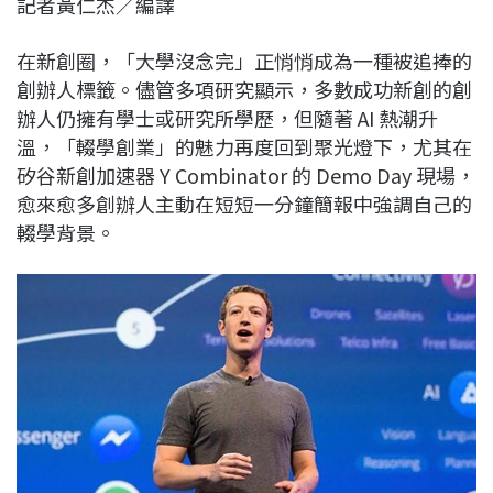
記者黃仁杰／編譯
c
n
r
n
p
e
e
e
k
y
在新創圈，「大學沒念完」正悄悄成為一種被追捧的
b
a
e
L
創辦人標籤。儘管多項研究顯示，多數成功新創的創
o
d
d
i
辦人仍擁有學士或研究所學歷，但隨著 AI 熱潮升
o
s
I
n
溫，「輟學創業」的魅力再度回到聚光燈下，尤其在
k
n
k
矽谷新創加速器
Y Combinator
的 Demo Day 現場，
愈來愈多創辦人主動在短短一分鐘簡報中強調自己的
輟學背景。