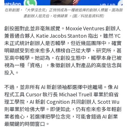
在新創圈，「大學沒念完」正悄悄成為一種被追捧的創辦人標籤。圖為臉
書創辦人祖克伯，哈佛肄業 。(圖／科技島資料照)
創投圈對此並非毫無感覺。Moxxie Ventures 創辦人
兼普通合夥人
Katie Jacobs Stanton
指出，雖然 YC
未正式統計創辦人是否輟學，但近幾屆團隊中，確實
明顯感受到愈來愈多人標榜自己從大學、研究所，甚
至高中輟學。她認為，在創投生態中，輟學本身已被
視為一種「資格」，象徵創辦人對產品的高度信念與
投入。
不過，並非所有 AI 新創領袖都選擇中途離場。像 AI
程式工具 Cursor 執行長
Michael Truell
畢業於麻省
理工學院，AI 新創 Cognition 共同創辦人
Scott Wu
則畢業於哈佛大學。即便如此，仍有愈來愈多年輕創
業者擔心，若選擇把學位念完，可能會錯過 AI 創業
最關鍵的時間窗口。