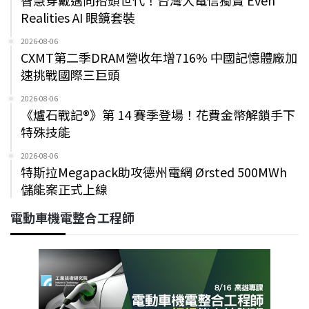
智慧穿戴邁向抬頭世代！台灣大電信獨賣 Even
Realities AI 眼鏡套裝
2026-08-06
CXMT第二季DRAM營收年增716% 中國記憶體廠加
速挑戰國際三巨頭
2026-08-06
《爐石戰記®》第 14 賽季登場！花費金幣解鎖手下
特殊技能
2026-08-06
特斯拉Megapack助攻德州電網 Ørsted 500MWh
儲能案正式上線
電動車機電整合工程師