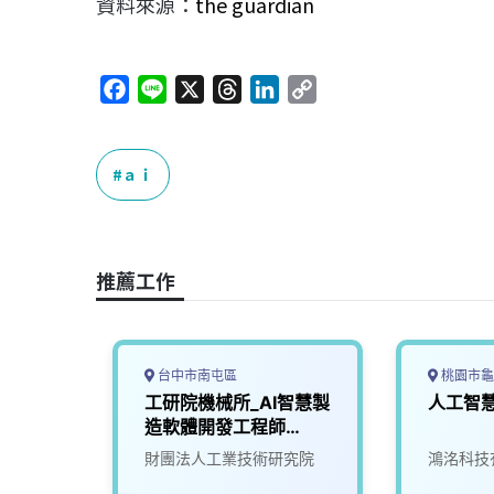
資料來源：
the guardian
F
L
X
T
L
C
a
i
h
i
o
c
n
r
n
p
e
e
e
k
y
ａｉ
b
a
e
L
o
d
d
i
o
s
I
n
推薦工作
k
n
k
台中市南屯區
桃園市龜
機電整
工研院機械所_AI智慧製
人工智
雄)
造軟體開發工程師
(I400)
限公司
財團法人工業技術研究院
鴻洺科技