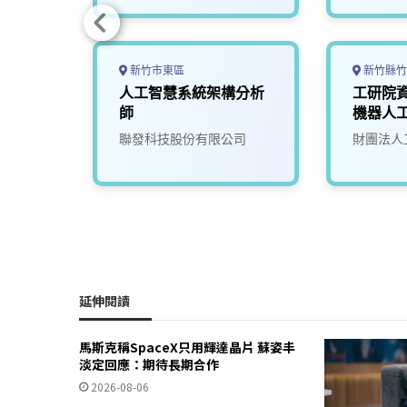
新竹市東區
新竹縣竹
設計工
人工智慧系統架構分析
工研院
師
機器人工
司
聯發科技股份有限公司
財團法人
延伸閱讀
馬斯克稱SpaceX只用輝達晶片 蘇姿丰
淡定回應：期待長期合作
2026-08-06