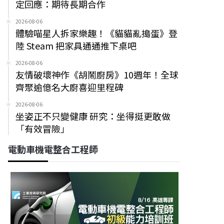
定回應：期待長期合作
2026-08-06
體驗喵星人拆家樂趣！《貓貓亂搗蛋》登
陸 Steam 把家具通通推下桌吧
2026-08-06
友情破壞神作《胡鬧廚房》10週年！全球
齊聚逾億名大廚喜迎里程碑
2026-08-06
坐姿正不只變健康 研究：坐得挺更敢做
「有效冒險」
電動車機電整合工程師