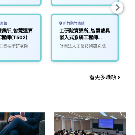
東鎮
新竹縣竹東鎮
資通所_智慧運算
工研院資通所_智慧載具
程師(T502)
嵌入式系統工程師
(U303)
工業技術研究院
財團法人工業技術研究院
看更多職缺