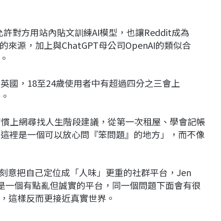
，允許對方用站內貼文訓練AI模型，也讓Reddit成為
常被引用的來源，加上與ChatGPT母公司OpenAI的類似合
。
在英國，18至24歲使用者中有超過四分之三會上
場。
Z越來越習慣上網尋找人生階段建議，從第一次租屋、學會記帳
，「這裡是一個可以放心問『笨問題』的地方」，而不像
it刻意把自己定位成「人味」更重的社群平台，Jen
p」，而是一個有點亂但誠實的平台，同一個問題下面會有很
，這樣反而更接近真實世界。