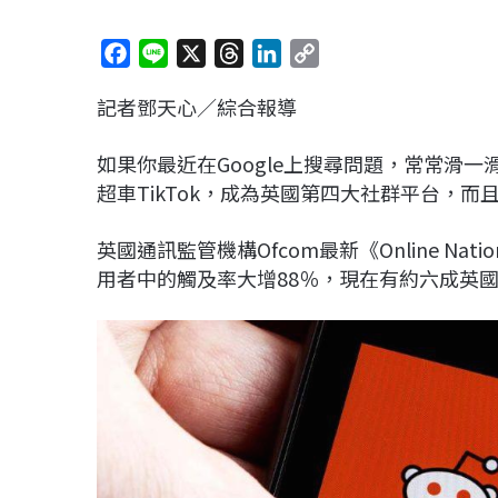
F
L
X
T
L
C
a
i
h
i
o
記者鄧天心／綜合報導
c
n
r
n
p
e
e
e
k
y
如果你最近在Google上搜尋問題，常常滑一滑就
b
a
e
L
超車TikTok，成為英國第四大社群平台，而
o
d
d
i
o
s
I
n
英國通訊監管機構Ofcom最新《Online Nat
k
n
k
用者中的觸及率大增88％，現在有約六成英國