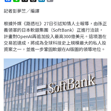
a
i
h
i
o
記者彭夢竺／編譯
c
n
r
n
p
e
e
e
k
y
根據外媒《路透社》27日引述知情人士報導，由孫正
b
a
e
L
義領軍的日本軟銀集團（SoftBank）正進行洽談，
o
d
d
i
計畫對OpenAI再追加投入最高300億美元。這項潛在
o
s
I
n
交易若達成，將成為全球科技史上規模最大的私人投
k
n
k
資案之一，並進一步鞏固軟銀在AI版圖的領導地位。