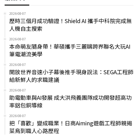
2026-08-07
歷時三個月成功驗證！Shield AI 攜手中科院完成無
人機自主搜索
2026-08-07
本命萌友隨身帶！華碩攜手三麗鷗跨界聯名大玩AI
筆電潮流美學
2026-08-07
開放世界音速小子幕後推手現身說法：SEGA工程師
給新鮮人的求職建議
2026-08-07
助電動車與AI發展 成大洪飛義團隊成功開發超高功
率鋁包銅導線
2026-08-07
把「喜歡」變成職業！日商Aiming遊戲工程師親揭
菜鳥到職人心路歷程