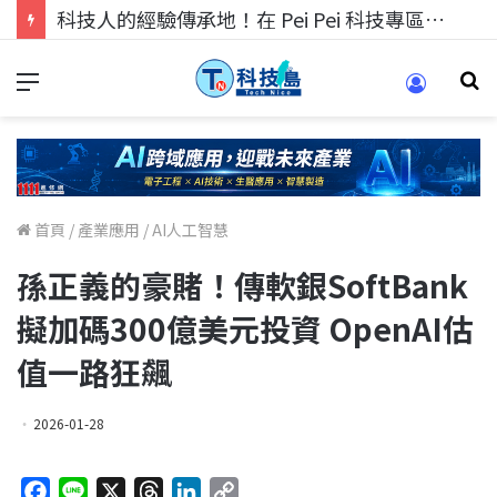
科技人的經驗傳承地！在 Pei Pei 科技專區，與學弟妹交流最硬核的技術
首頁
/
產業應用
/
AI人工智慧
孫正義的豪賭！傳軟銀SoftBank
擬加碼300億美元投資 OpenAI估
值一路狂飆
2026-01-28
F
L
X
T
L
C