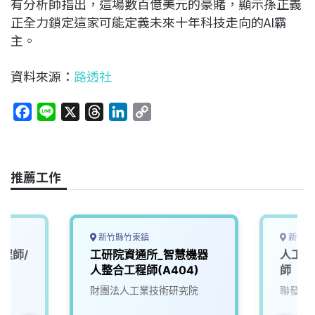
有分析師指出，這場數百億美元的豪賭，顯示孫正義
正全力鎖定這家可能定義未來十年科技走向的AI霸
主。
資料來源：
路透社
F
L
X
T
L
C
a
i
h
i
o
c
n
r
n
p
e
e
e
k
y
推薦工作
b
a
e
L
o
d
d
i
o
s
I
n
k
n
k
新竹縣竹東鎮
新竹市
程師/
工研院資通所_智慧機器
人工智
人整合工程師(A404)
師
財團法人工業技術研究院
聯發科