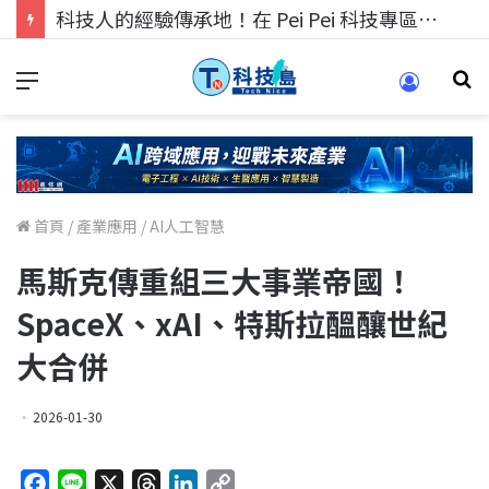
科技人的經驗傳承地！在 Pei Pei 科技專區，與學弟妹交流最硬核的技術
首頁
/
產業應用
/
AI人工智慧
馬斯克傳重組三大事業帝國！
SpaceX、xAI、特斯拉醞釀世紀
大合併
2026-01-30
F
L
X
T
L
C