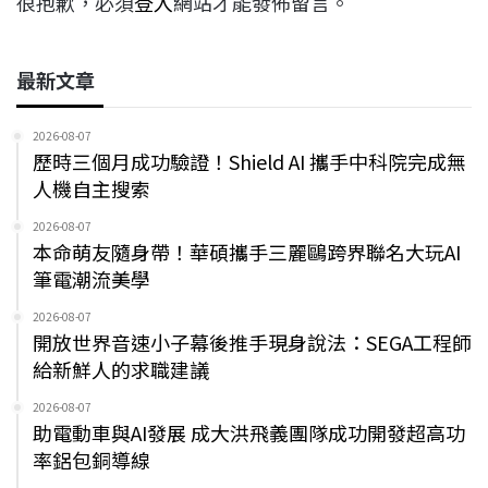
很抱歉，必須
登入
網站才能發佈留言。
最新文章
2026-08-07
歷時三個月成功驗證！Shield AI 攜手中科院完成無
人機自主搜索
2026-08-07
本命萌友隨身帶！華碩攜手三麗鷗跨界聯名大玩AI
筆電潮流美學
2026-08-07
開放世界音速小子幕後推手現身說法：SEGA工程師
給新鮮人的求職建議
2026-08-07
助電動車與AI發展 成大洪飛義團隊成功開發超高功
率鋁包銅導線