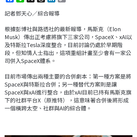
a
i
h
i
o
記者鄧天心／綜合報導
c
n
r
n
p
e
e
e
k
y
根據彭博社與路透社的最新報導，馬斯克（Elon
b
a
e
L
Musk）傳出正考慮將旗下三家公司，SpaceX、xAI以
o
d
d
i
及特斯拉Tesla深度整合，目前討論仍處於早期階
o
s
I
n
段，但知情人士指出，這項重組計畫至少會有一家公
k
n
k
司併入SpaceX體系。
目前市場傳出兩種主要的合併劇本：第一種方案是將
SpaceX與特斯拉合併；另一種替代方案則是讓
SpaceX與xAI進行整合，由於xAI目前已持有馬斯克旗
下的社群平台X（原推特），這意味著合併後將形成
一個橫跨太空、社群與AI的綜合體。