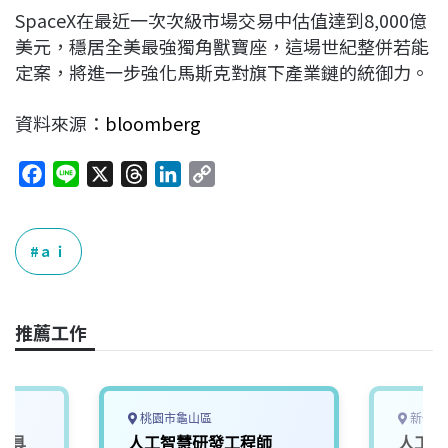
SpaceX在最近一次次級市場交易中估值達到8,000億
美元，穩居全美最強獨角獸寶座，這場世紀整併若能
定案，將進一步強化馬斯克對旗下產業鏈的統御力。
資料來源：
bloomberg
F
L
X
T
L
C
a
i
h
i
o
c
n
r
n
p
e
e
e
k
y
ａｉ
b
a
e
L
o
d
d
i
o
s
I
n
推薦工作
k
n
k
桃園市龜山區
新竹市
載具
人工智慧研發工程師
人工智