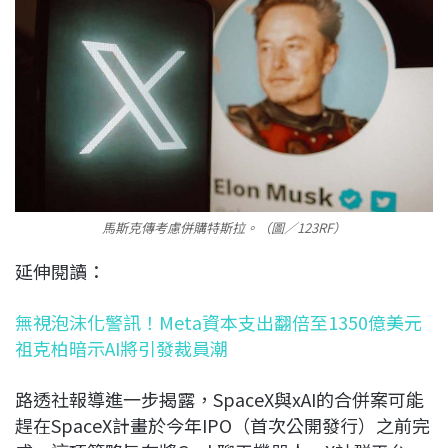
馬斯克傳考慮併購特斯拉。（圖／123RF）
延伸閱讀：
無視泡沫化警訊！Meta資本支出翻倍至1350億美元
祖克柏暗示AI將引發裁員潮
路透社報導進一步揭露，SpaceX與xAI的合併案可能
趕在SpaceX計畫於今年IPO（首次公開發行）之前完