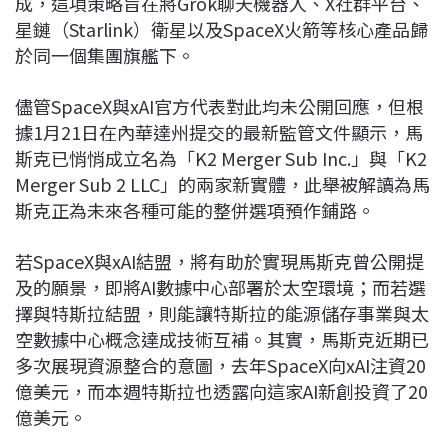
成，這項策略旨在將Grok聊天機器人、X社群平台、
星鏈（Starlink）衛星以及SpaceX火箭等核心產品歸
於同一個集團旗艦下。
儘管SpaceX與xAI官方代表對此均未公開回應，但根
據1月21日在內華達州提交的最新監管文件顯示，馬
斯克已悄悄成立名為「K2 Merger Sub Inc.」與「K2
Merger Sub 2 LLC」的兩家新實體，此舉被解讀為馬
斯克正為未來各種可能的整併選項預作鋪路。
若SpaceX與xAI結盟，將有助於實現馬斯克曾公開提
及的願景，即將AI數據中心部署於太空環境；而若選
擇與特斯拉結盟，則能讓特斯拉的能源儲存事業與太
空數據中心概念達成技術互補。其實，馬斯克近期已
多次展現資源整合的意圖，去年SpaceX向xAI注資20
億美元，而本週特斯拉也透露向這家AI新創投資了20
億美元。