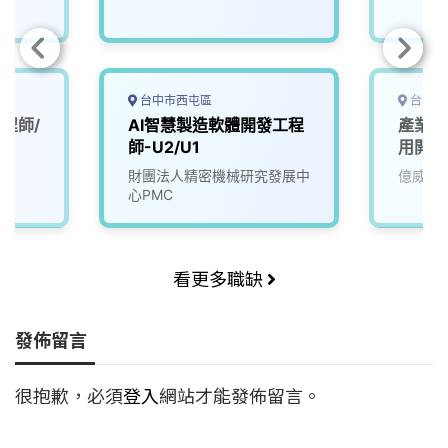
台中市西屯區
台中市
程師/
AI智慧製造軟體開發工程
產業應
師-U2/U1
用開發
財團法人精密機械研究發展中
億威電
心PMC
看更多職缺
發佈留言
很抱歉，必須
登入
網站才能發佈留言。