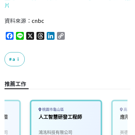
片
資料來源：
cnbc
F
L
X
T
L
C
a
i
h
i
o
c
n
r
n
p
e
e
e
k
y
ａｉ
b
a
e
L
o
d
d
i
o
s
I
n
推薦工作
k
n
k
桃園市龜山區
高雄市
電整
人工智慧研發工程師
應用工
公司
鴻洺科技有限公司
英德睿