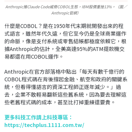
Anthropic推Claude Code威脅COBOL生態，IBM股價重挫13%。（圖／
Anthropic官網）
什麼是COBOL？是在1950年代末期就開發出來的程
式語言，雖然年代久遠，但它至今仍是全球商業運作
的命脈，像是支付系統或零售結帳都極度依賴它，根
據Anthropic的估計，全美高達95%的ATM提款機交
易都還在用COBOL運作。
Anthropic在官方部落格中點出「每天有數千億行的
COBOL程式碼在背後撐起金融、航空和政府的關鍵系
統，但看得懂語言的資深工程師正逐年減少。」過
去，企業不敢輕易翻新這些舊系統，因為要去理解這
些老舊程式碼的成本，甚至比打掉重練還要貴。
更多科技工作請上科技專區：
https://techplus.1111.com.tw/