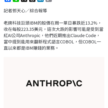
a
i
h
i
o
記者鄧天心／綜合報導
c
n
r
n
p
e
e
e
k
y
老牌科技巨頭IBM的股價在周一單日暴跌近13.2%，
b
a
e
L
收在每股223.35美元，這次大跌的影響可能是受到當
o
d
d
i
紅AI公司Anthropic，他們近期推出Claude Code，
o
s
I
n
當中提到能用來翻新程式語言COBOL，但COBOL一
k
n
k
直以來都是IBM賺錢的業務。