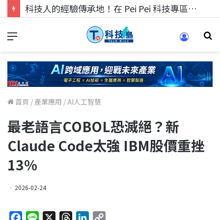
科技人的經驗傳承地！在 Pei Pei 科技專區，與學弟妹交流最硬核的技術
首頁
/
產業應用
/
AI人工智慧
最老語言COBOL恐滅絕？新
Claude Code太強 IBM股價重挫
13%
2026-02-24
F
L
X
T
L
C