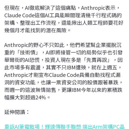
但現在，AI徹底解決了這個痛點，Anthropic表示，
Claude Code這個AI工具能瞬間理清幾千行程式碼的
架構、整理出工作流程，還能揪出人類工程師要花好
幾個月才能找到的潛在風險。
Anthropic的野心不只如此，他們希望幫企業擺脫沉
重的「技術債」，AI即將接管一切的局勢似乎也引發
華爾街的AI恐慌，投資人現在多是「先賣再說」，因
此市場多有震盪，其實不只IBM遭殃，就在上週五，
Anthropic才剛宣布Claude Code具備自動找程式漏
洞的資安功能，也讓一票資安公司的股價跟著暴跌，
而週一的這波無情拋售，更讓IBM今年以來的累積跌
幅擴大到超過24%。
延伸閱讀：
重返AI筆電戰場！輝達傳聯手聯想 端出Arm架構PC晶