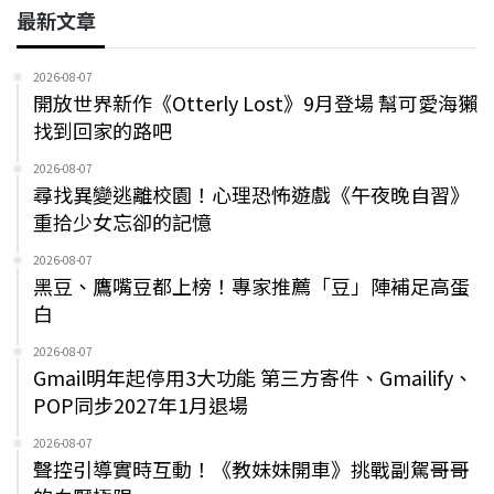
最新文章
2026-08-07
開放世界新作《Otterly Lost》9月登場 幫可愛海獺
找到回家的路吧
2026-08-07
尋找異變逃離校園！心理恐怖遊戲《午夜晚自習》
重拾少女忘卻的記憶
2026-08-07
黑豆、鷹嘴豆都上榜！專家推薦「豆」陣補足高蛋
白
2026-08-07
Gmail明年起停用3大功能 第三方寄件、Gmailify、
POP同步2027年1月退場
2026-08-07
聲控引導實時互動！《教妹妹開車》挑戰副駕哥哥