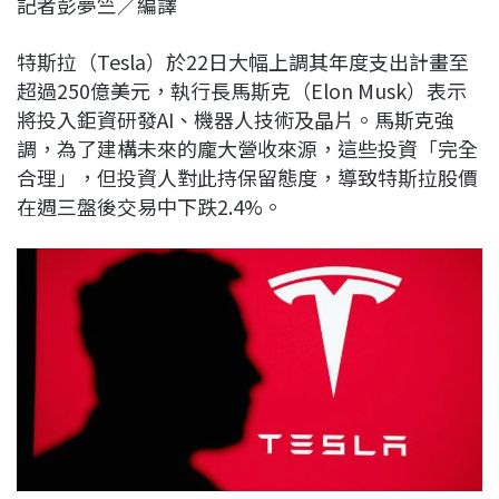
記者彭夢竺／編譯
c
n
r
n
p
e
e
e
k
y
特斯拉（Tesla）於22日大幅上調其年度支出計畫至
b
a
e
L
超過250億美元，執行長馬斯克（Elon Musk）表示
o
d
d
i
將投入鉅資研發AI、機器人技術及晶片。馬斯克強
o
s
I
n
調，為了建構未來的龐大營收來源，這些投資「完全
k
n
k
合理」，但投資人對此持保留態度，導致特斯拉股價
在週三盤後交易中下跌2.4%。