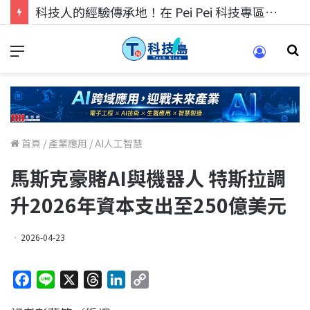
科技人的經驗傳承地！在 Pei Pei 科技專區，與學弟妹交流最硬核的技術
首頁
/
產業應用
/
AI人工智慧
馬斯克豪賭AI與機器人 特斯拉調
升2026年資本支出至250億美元
2026-04-23
F
L
X
T
L
C
a
i
h
i
o