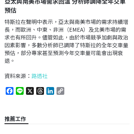
亞太與南美市場需求回溫 分析師調降全年交車
預估
特斯拉在聲明中表示，亞太與南美市場的需求持續增
長，而歐洲、中東、非洲（EMEA）及北美市場的需
求也有所回升。儘管如此，由於市場競爭加劇與政治
因素影響，多數分析師已調降了特斯拉的全年交車量
預估，部分專家甚至預測今年交車量可能會出現衰
退。
資料來源：
路透社
F
L
X
T
L
C
a
i
h
i
o
c
n
r
n
p
e
e
e
k
y
推薦工作
b
a
e
L
o
d
d
i