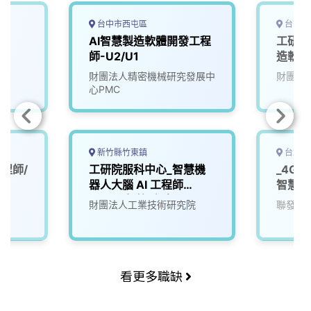
o
s
I
n
k
n
k
台中市西屯區
台中市
師
AI智慧製造軟體開發工程
工研院
師-U2/U1
造軟體
財團法人精密機械研究發展中
財團法
心PMC
新竹縣竹東鎮
台北市
程師/
工研院服科中心_智慧機
_4G
器人大腦 AI 工程師
智慧軟
(A000新竹/台南)
財團法人工業技術研究院
聯發科
看更多職缺