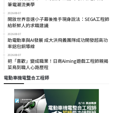
筆電潮流美學
2026-08-07
開放世界音速小子幕後推手現身說法：SEGA工程師
給新鮮人的求職建議
2026-08-07
助電動車與AI發展 成大洪飛義團隊成功開發超高功
率鋁包銅導線
2026-08-07
把「喜歡」變成職業！日商Aiming遊戲工程師親揭
菜鳥到職人心路歷程
電動車機電整合工程師