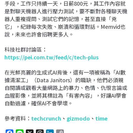
手段，工作只持續一天，日薪800元，其工作內容就
是對聊天機器人進行壓力測試，要不斷對各種聊天機
器人重複提問、測試它們的記憶，甚至直接「兇
它」，紀錄每次失敗、崩潰和循環對話。Memvid也
說，未來也許會招聘更多人。
科技社群討論區：
https://pei.com.tw/feed/c/tech-plus
在光鮮亮麗的生成式AI背後，還有一項被稱為「AI數
據清潔工」（Data Janitors）的職缺，他們必須親
自閱讀或觀看大量網路上的暴力、色情、仇恨言論或
血腥影像，並將其標註為「有害內容」，好讓AI學會
自動過濾，確保AI不會學壞。
參考資料：
techcrunch
、
gizmodo
、
time