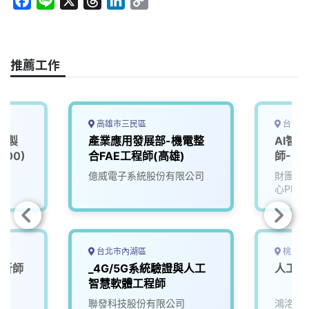
F
L
X
T
L
C
a
i
h
i
o
c
n
r
n
p
e
e
e
k
y
推薦工作
b
a
e
L
o
d
d
i
o
s
I
n
k
n
k
高雄市三民區
台中市
慧製
產業應用發展部-機電整
AI智
00)
合FAE工程師(高雄)
師-U2
院
億威電子系統股份有限公司
財團法
心PMC
台北市內湖區
桃園市
分析師
_4G/5G系統驗證與人工
人工智
智慧軟體工程師
聯發科技股份有限公司
鴻洺科