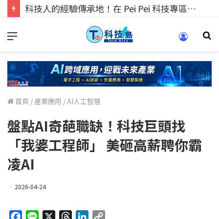
科技人的經驗傳承地！在 Pei Pei 科技專區，與學弟妹交流最硬核的技術
首頁
/
產業應用
/
AI人工智慧
盤點AI奇葩職缺！科技巨頭找
「我婆工程師」 美砸高薪聘你霸
凌AI
2026-04-24
F
L
X
T
L
C