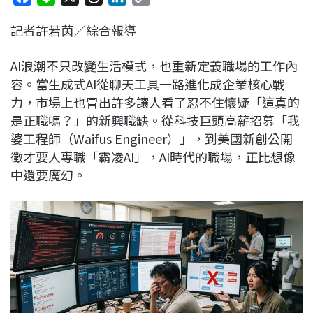
a
i
h
i
o
記者許若茵／綜合報導
c
n
r
n
p
e
e
e
k
y
AI浪潮不只改變生活模式，也重新定義職場的工作內
b
a
e
L
容。當生成式AI從聊天工具一路進化成企業核心戰
o
d
d
i
力，市場上也冒出許多讓人看了忍不住懷疑「這真的
o
s
I
n
是正職嗎？」的新興職缺。從科技巨頭高薪招募「我
k
n
k
婆工程師（Waifus Engineer）」，到美國新創公開
徵才要人專職「霸凌AI」，AI時代的職場，正比想像
中還要魔幻。