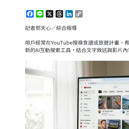
F
L
X
T
L
C
a
i
h
i
o
記者鄧天心／綜合報導
c
n
r
n
p
e
e
e
k
y
用戶經常在YouTube搜尋食譜或旅遊計畫，
b
a
e
L
新的AI互動搜索工具，結合文字敘述與影片
o
d
d
i
o
s
I
n
k
n
k