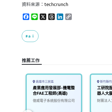
資料來源：
techcrunch
F
L
X
T
L
C
a
i
h
i
o
c
n
r
n
p
e
e
e
k
y
ａｉ
b
a
e
L
o
d
d
i
o
s
I
n
推薦工作
k
n
k
高雄市三民區
新竹縣竹
慧機器
產業應用發展部-機電整
工研院
04)
合FAE工程師(高雄)
器人大腦
(A000
究院
億威電子系統股份有限公司
財團法人