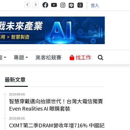
登入
園
專題
黑客松競賽
找工作
最新文章
2026-08-06
智慧穿戴邁向抬頭世代！台灣大電信獨賣
Even Realities AI 眼鏡套裝
2026-08-06
CXMT第二季DRAM營收年增716% 中國記