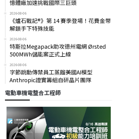
憶體廠加速挑戰國際三巨頭
2026-08-06
《爐石戰記®》第 14 賽季登場！花費金幣
解鎖手下特殊技能
2026-08-06
特斯拉Megapack助攻德州電網 Ørsted
500MWh儲能案正式上線
2026-08-06
字節跳動傳禁員工蒸餾美國AI模型
Anthropic證實籌組自研晶片團隊
電動車機電整合工程師