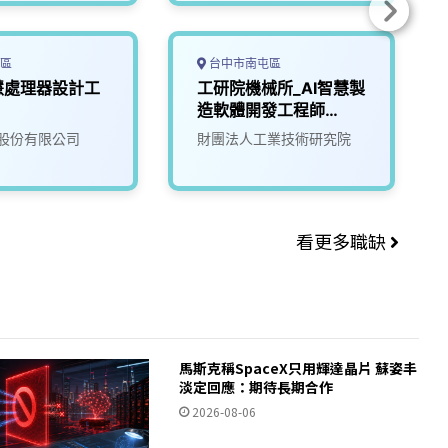
區
台中市南屯區
慧處理器設計工
工研院機械所_AI智慧製
造軟體開發工程師
(I400)
股份有限公司
財團法人工業技術研究院
看更多職缺
馬斯克稱SpaceX只用輝達晶片 蘇姿丰
淡定回應：期待長期合作
2026-08-06