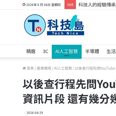
科技人的經驗傳承地
2026年 8 月 06日 星期四
快訊
精選
3C
AI人工智慧
半導體
生活
首頁
/
產業應用
/
AI人工智慧
/
以後查行程先問YouTu
以後查行程先問You
資訊片段 還有幾分
2026-04-29