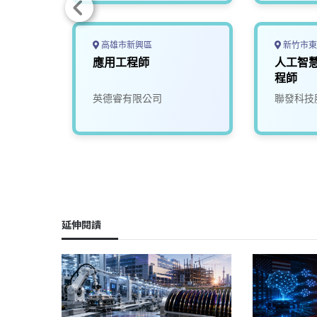
高雄市新興區
新竹市東
慧運算
應用工程師
人工智
02)
程師
究院
英德睿有限公司
聯發科技
延伸閱讀