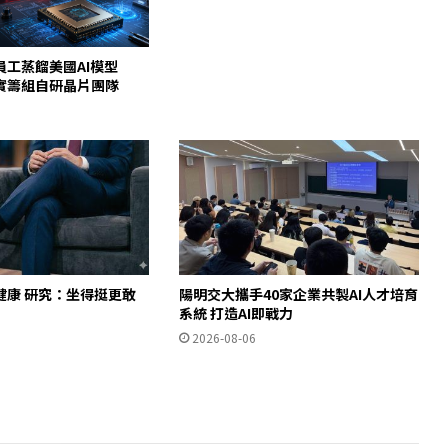
員工蒸餾美國AI模型
c證實籌組自研晶片團隊
健康 研究：坐得挺更敢
陽明交大攜手40家企業共製AI人才培育
」
系統 打造AI即戰力
2026-08-06