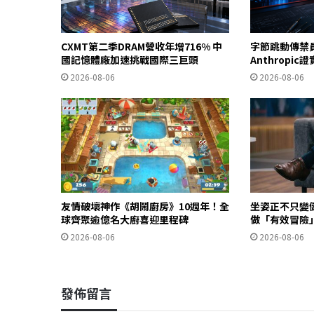
CXMT第二季DRAM營收年增716% 中
字節跳動傳禁
國記憶體廠加速挑戰國際三巨頭
Anthropi
2026-08-06
2026-08-06
友情破壞神作《胡鬧廚房》10週年！全
坐姿正不只變
球齊聚逾億名大廚喜迎里程碑
做「有效冒險
2026-08-06
2026-08-06
發佈留言