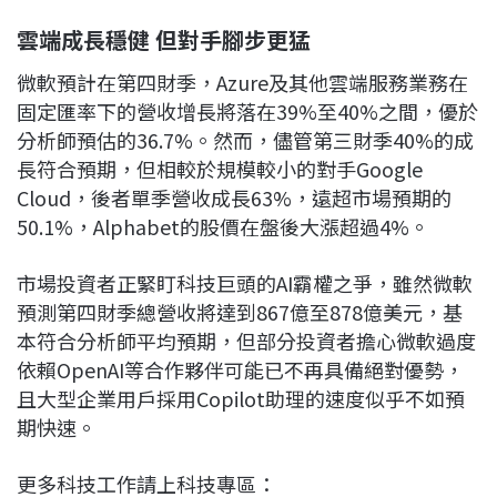
雲端成長穩健 但對手腳步更猛
微軟預計在第四財季，Azure及其他雲端服務業務在
固定匯率下的營收增長將落在39%至40%之間，優於
分析師預估的36.7%。然而，儘管第三財季40%的成
長符合預期，但相較於規模較小的對手Google
Cloud，後者單季營收成長63%，遠超市場預期的
50.1%，Alphabet的股價在盤後大漲超過4%。
市場投資者正緊盯科技巨頭的AI霸權之爭，雖然微軟
預測第四財季總營收將達到867億至878億美元，基
本符合分析師平均預期，但部分投資者擔心微軟過度
依賴OpenAI等合作夥伴可能已不再具備絕對優勢，
且大型企業用戶採用Copilot助理的速度似乎不如預
期快速。
更多科技工作請上科技專區：