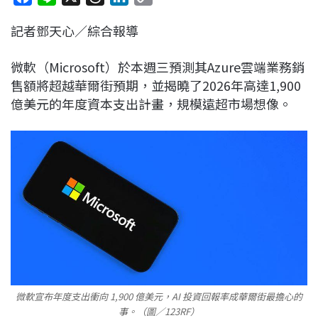
a
i
h
i
o
記者鄧天心／綜合報導
c
n
r
n
p
e
e
e
k
y
微軟（Microsoft）於本週三預測其Azure雲端業務銷
b
a
e
L
售額將超越華爾街預期，並揭曉了2026年高達1,900
o
d
d
i
億美元的年度資本支出計畫，規模遠超市場想像。
o
s
I
n
k
n
k
微軟宣布年度支出衝向 1,900 億美元，AI 投資回報率成華爾街最擔心的
事。（圖／123RF）