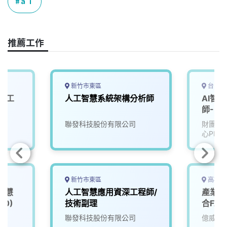
e
e
e
k
y
ａｉ
b
a
e
L
o
d
d
i
o
s
I
n
推薦工作
k
n
k
新竹市東區
台中市
與人工
人工智慧系統架構分析師
AI智
師-U2
聯發科技股份有限公司
財團法
心PMC
新竹市東區
高雄市
智慧
人工智慧應用資深工程師/
產業應
00)
技術副理
合FA
院
聯發科技股份有限公司
億威電