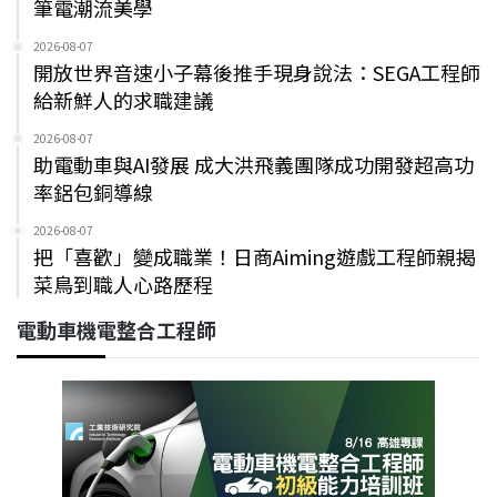
筆電潮流美學
2026-08-07
開放世界音速小子幕後推手現身說法：SEGA工程師
給新鮮人的求職建議
2026-08-07
助電動車與AI發展 成大洪飛義團隊成功開發超高功
率鋁包銅導線
2026-08-07
把「喜歡」變成職業！日商Aiming遊戲工程師親揭
菜鳥到職人心路歷程
電動車機電整合工程師