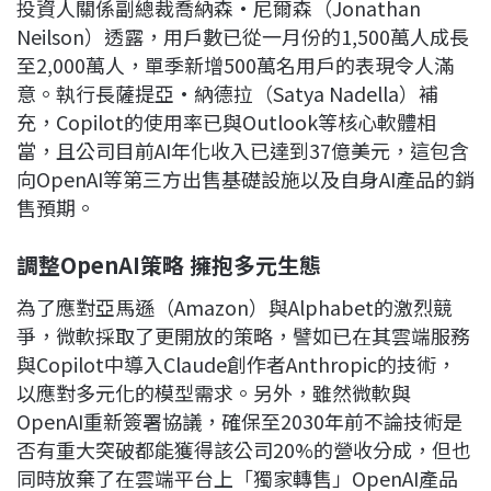
投資人關係副總裁喬納森·尼爾森（Jonathan
Neilson）透露，用戶數已從一月份的1,500萬人成長
至2,000萬人，單季新增500萬名用戶的表現令人滿
意。執行長薩提亞·納德拉（Satya Nadella）補
充，Copilot的使用率已與Outlook等核心軟體相
當，且公司目前AI年化收入已達到37億美元，這包含
向OpenAI等第三方出售基礎設施以及自身AI產品的銷
售預期。
調整OpenAI策略 擁抱多元生態
為了應對亞馬遜（Amazon）與Alphabet的激烈競
爭，微軟採取了更開放的策略，譬如已在其雲端服務
與Copilot中導入Claude創作者Anthropic的技術，
以應對多元化的模型需求。另外，雖然微軟與
OpenAI重新簽署協議，確保至2030年前不論技術是
否有重大突破都能獲得該公司20%的營收分成，但也
同時放棄了在雲端平台上「獨家轉售」OpenAI產品