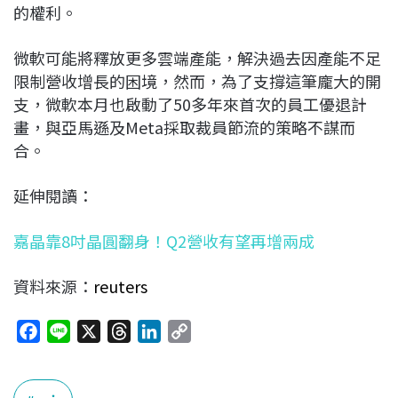
的權利。
微軟可能將釋放更多雲端產能，解決過去因產能不足
限制營收增長的困境，然而，為了支撐這筆龐大的開
支，微軟本月也啟動了50多年來首次的員工優退計
畫，與亞馬遜及Meta採取裁員節流的策略不謀而
合。
延伸閱讀：
嘉晶靠8吋晶圓翻身！Q2營收有望再增兩成
資料來源：
reuters
F
L
X
T
L
C
a
i
h
i
o
c
n
r
n
p