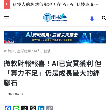
科技人找工作，就到TECH+ 科技專區!
首頁
/
產業應用
/
AI人工智慧
微軟財報報喜！AI已實質獲利 但
「算力不足」仍是成長最大的絆
腳石
2026-04-30
F
L
X
T
L
C