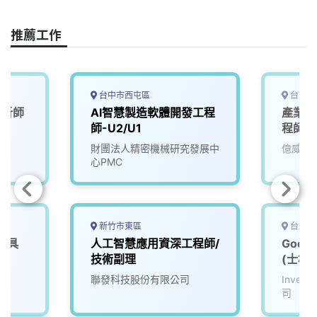
o
d
d
i
o
s
I
n
推薦工作
k
n
k
台中市西屯區
台中市
分析師
AI智慧製造軟體開發工程
產業應
師-U2/U1
程師
財團法人精密機械研究發展中
億威電
心PMC
新竹市東區
台北市
載具
人工智慧應用資深工程師/
Goog
技術副理
(士林)
院
聯發科技股份有限公司
Inve
司