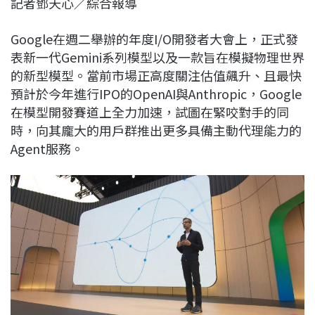
記者鄧天心／綜合報導
c
n
r
n
p
e
e
e
k
y
Google在週二舉辦的年度I/O開發者大會上，正式發
b
a
e
L
表新一代Gemini系列模型以及一款旨在模擬物理世界
o
d
d
i
的新型模型。當前市場正高度關注估值飆升、且最快
o
s
I
n
預計於今年進行IPO的OpenAI與Anthropic，Google
k
n
k
在模型開發賽道上全力加速，試圖在緊咬對手的同
時，向其龐大的用戶群推出更多具備主動代理能力的
Agent服務。