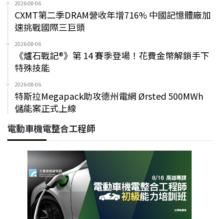
2026-08-06
CXMT第二季DRAM營收年增716% 中國記憶體廠加
速挑戰國際三巨頭
2026-08-06
《爐石戰記®》第 14 賽季登場！花費金幣解鎖手下
特殊技能
2026-08-06
特斯拉Megapack助攻德州電網 Ørsted 500MWh
儲能案正式上線
電動車機電整合工程師