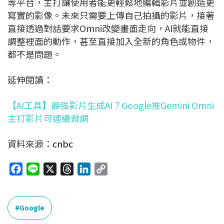
等平台，主打讓使用者能更輕鬆地編輯影片並創造更
寫實的影像。未來只需要上傳自己拍攝的影片，接著
直接透過對話要求Omni改變畫面走向，AI就能直接
調整裡面的動作，甚至直接加入全新的角色或物件，
都不是問題。
延伸閱讀：
【AI工具】最強影片生成AI？Google推Gemini Omni
主打影片可連續微調
資料來源：
cnbc
F
L
X
T
L
C
a
i
h
i
o
c
n
r
n
p
e
e
e
k
y
Google
b
a
e
L