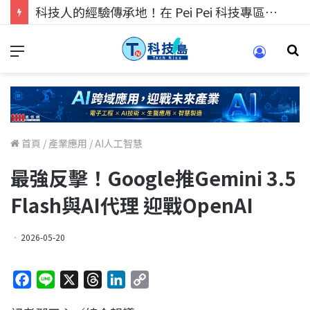
科技人的經驗傳承地！在 Pei Pei 科技專區，與學弟妹交流最硬核的技術
首頁
/
產業應用
/
AI人工智慧
最強反擊！Google推Gemini 3.5
Flash與AI代理 迎戰OpenAI
2026-05-20
F
L
X
T
L
C
a
i
h
i
o