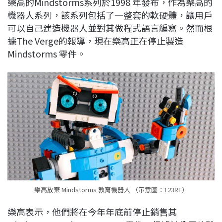
樂高的Mindstorms系列於1998 年發布，作為樂高的
c
n
r
n
p
機器人系列，該系列包括了一整套的軟硬體，讓用戶
e
e
e
k
y
可以自己建造機器人並對其做程式語言編寫。然而根
b
a
e
L
據The Verge的報導，現在樂高正在停止製造
o
d
d
i
Mindstorms 零件。
o
s
I
n
k
n
k
樂高放棄 Mindstorms 教育機器人 （示意圖：123RF）
樂高表示，他們將在今年年底前停止銷售其