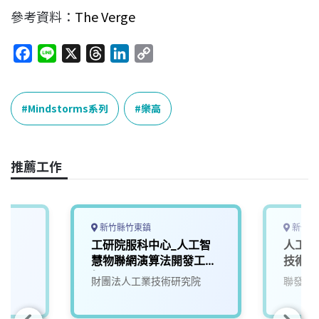
參考資料：
The Verge
F
L
X
T
L
C
a
i
h
i
o
c
n
r
n
p
e
e
e
k
y
Mindstorms系列
樂高
b
a
e
L
o
d
d
i
o
s
I
n
推薦工作
k
n
k
新竹縣竹東鎮
新竹市
師
工研院服科中心_⼈⼯智
人工智
慧物聯網演算法開發⼯程
技術副
師(S300)
財團法人工業技術研究院
聯發科