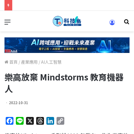
科技人找工作，就到TECH+ 科技專區!
首頁
/
產業應用
/
AI人工智慧
樂高放棄 Mindstorms 教育機器
人
2022-10-31
F
L
X
T
L
C
a
i
h
i
o