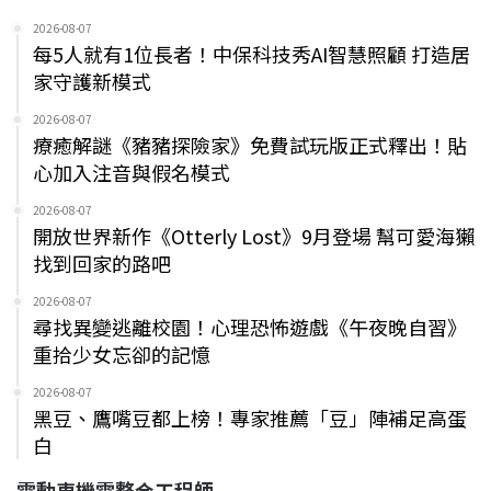
2026-08-07
每5人就有1位長者！中保科技秀AI智慧照顧 打造居
家守護新模式
2026-08-07
療癒解謎《豬豬探險家》免費試玩版正式釋出！貼
心加入注音與假名模式
2026-08-07
開放世界新作《Otterly Lost》9月登場 幫可愛海獺
找到回家的路吧
2026-08-07
尋找異變逃離校園！心理恐怖遊戲《午夜晚自習》
重拾少女忘卻的記憶
2026-08-07
黑豆、鷹嘴豆都上榜！專家推薦「豆」陣補足高蛋
白
電動車機電整合工程師