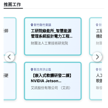
o
s
I
n
推薦工作
k
n
k
新竹縣竹東鎮
新竹縣
分析師
工研院綠能所_智慧能源
工研院
管理系統設計電力工程師
機器人
(U200)
財團法人工業技術研究院
財團法
新北市汐止區
新竹市
機板硬
【嵌入式軟體研發二課】
人工智
D)
NVIDIA Jetson
軟體工
Platform BSP 工程師
艾訊股份有限公司 （艾訊）
聯發科
（資深）