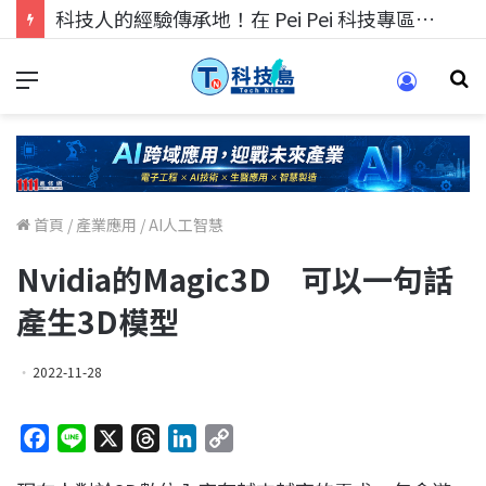
科技人找工作，就到TECH+ 科技專區!
首頁
/
產業應用
/
AI人工智慧
Nvidia的Magic3D 可以一句話
產生3D模型
2022-11-28
F
L
X
T
L
C
a
i
h
i
o