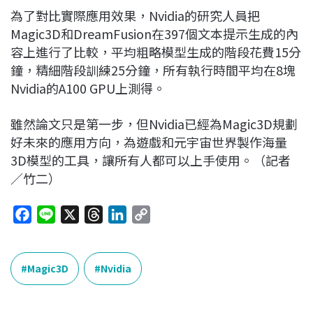
為了對比實際應用效果，Nvidia的研究人員把
Magic3D和DreamFusion在397個文本提示生成的內
容上進行了比較，平均粗略模型生成的階段花費15分
鐘，精細階段訓練25分鐘，所有執行時間平均在8塊
Nvidia的A100 GPU上測得。
雖然論文只是第一步，但Nvidia已經為Magic3D規劃
好未來的應用方向，為遊戲和元宇宙世界製作海量
3D模型的工具，讓所有人都可以上手使用。（記者
／竹二）
F
L
X
T
L
C
a
i
h
i
o
c
n
r
n
p
e
e
e
k
y
Magic3D
Nvidia
b
a
e
L
o
d
d
i