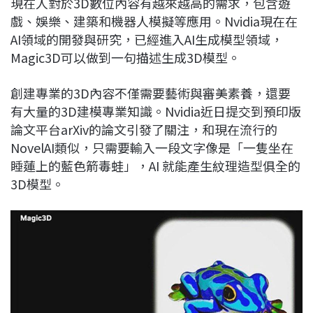
現在人對於3D數位內容有越來越高的需求，包含遊
c
n
r
n
p
戲、娛樂、建築和機器人模擬等應用。Nvidia現在在
e
e
e
k
y
AI領域的開發與研究，已經進入AI生成模型領域，
b
a
e
L
Magic3D可以做到一句描述生成3D模型。
o
d
d
i
o
s
I
n
創建專業的3D內容不僅需要藝術與審美素養，還要
k
n
k
有大量的3D建模專業知識。Nvidia近日提交到預印版
論文平台arXiv的論文引發了關注，和現在流行的
NovelAI類似，只需要輸入一段文字像是「一隻坐在
睡蓮上的藍色箭毒蛙」，AI 就能產生紋理造型俱全的
3D模型。