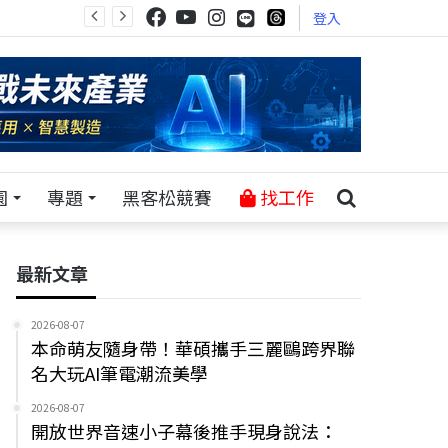
登入
園
專題
黑客松競賽
找工作
最新文章
2026-08-07
本命萌友隨身帶！華碩攜手三麗鷗跨界聯
名大玩AI筆電潮流美學
2026-08-07
開放世界音速小子幕後推手現身說法：