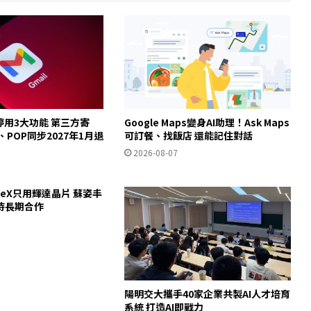
起停用3大功能 第三方寄
Google Maps變身AI助理！Ask Maps
y、POP同步2027年1月退
可訂餐、找飯店 還能記住對話
2026-08-07
ceX只用輝達晶片 蘇姿丰
待長期合作
陽明交大攜手40家企業共製AI人才培育
系統 打造AI即戰力