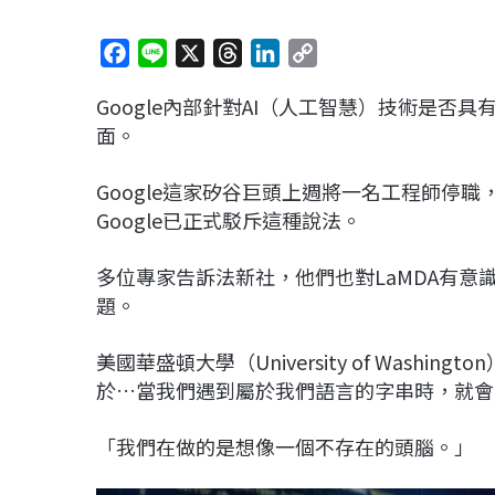
F
L
X
T
L
C
a
i
h
i
o
Google內部針對AI（人工智慧）技術是否
c
n
r
n
p
面。
e
e
e
k
y
b
a
e
L
Google這家矽谷巨頭上週將一名工程師停職
o
d
d
i
Google已正式駁斥這種說法。
o
s
I
n
k
n
k
多位專家告訴法新社，他們也對LaMDA有
題。
美國華盛頓大學（University of Washing
於…當我們遇到屬於我們語言的字串時，就會
「我們在做的是想像一個不存在的頭腦。」