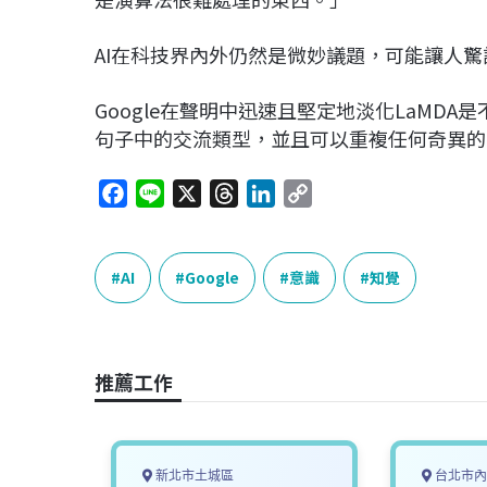
AI在科技界內外仍然是微妙議題，可能讓人
Google在聲明中迅速且堅定地淡化LaMD
句子中的交流類型，並且可以重複任何奇異的話
F
L
X
T
L
C
a
i
h
i
o
c
n
r
n
p
e
e
e
k
y
AI
Google
意識
知覺
b
a
e
L
o
d
d
i
o
s
I
n
推薦工作
k
n
k
新北市土城區
台北市內