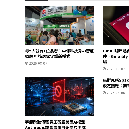
每5人就有1位長者！中保科技秀AI智慧
Gmail明年
照顧 打造居家守護新模式
件、Gmailif
場
2026-08-07
2026-08-07
馬斯克稱Spa
淡定回應：期
2026-08-06
字節跳動傳禁員工蒸餾美國AI模型
Anthropic證實籌組自研晶片團隊