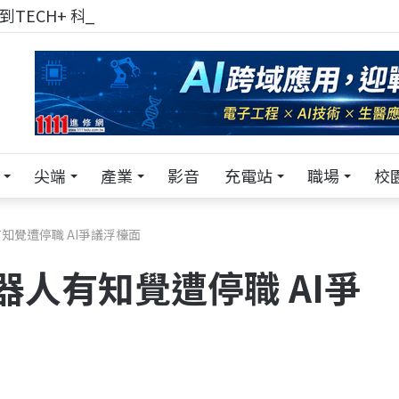
TECH+ 科技專區!
尖端
產業
影音
充電站
職場
校
有知覺遭停職 AI爭議浮檯面
機器人有知覺遭停職 AI爭