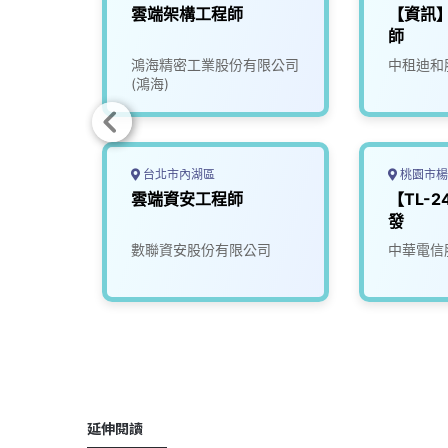
 / 雲
雲端架構工程師
【資訊
理
師
 + AI
司
鴻海精密工業股份有限公司
中租迪和
(鴻海)
台北市內湖區
桃園市楊
 / 雲
雲端資安工程師
【TL-
理
發
 + AI
司
數聯資安股份有限公司
中華電信
延伸閱讀