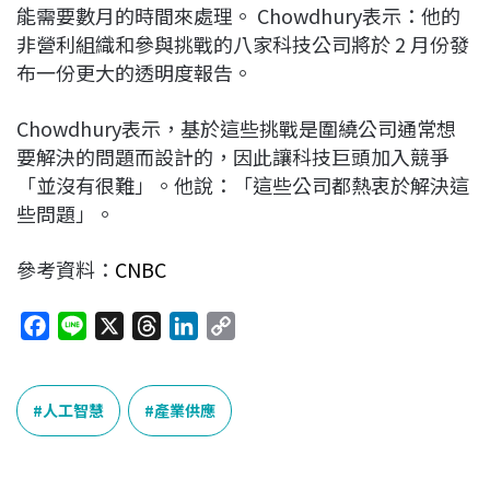
能需要數月的時間來處理。 Chowdhury表示：他的
非營利組織和參與挑戰的八家科技公司將於 2 月份發
布一份更大的透明度報告。
Chowdhury表示，基於這些挑戰是圍繞公司通常想
要解決的問題而設計的，因此讓科技巨頭加入競爭
「並沒有很難」。他說：「這些公司都熱衷於解決這
些問題」。
參考資料：
CNBC
F
L
X
T
L
C
a
i
h
i
o
c
n
r
n
p
e
e
e
k
y
人工智慧
產業供應
b
a
e
L
o
d
d
i