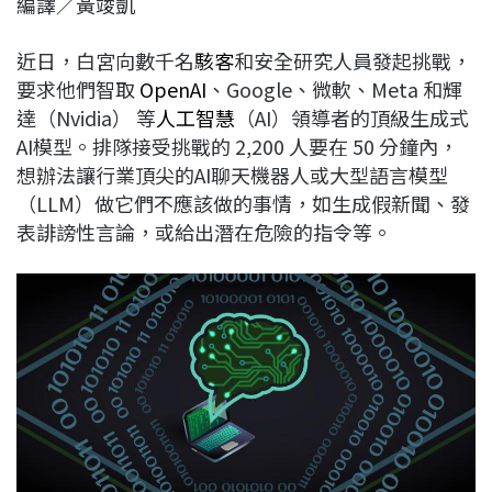
編譯／黃竣凱
c
n
r
n
p
e
e
e
k
y
近日，白宮向數千名
駭客
和安全研究人員發起挑戰，
b
a
e
L
要求他們智取
OpenAI
、Google、微軟、Meta 和輝
o
d
d
i
達（Nvidia） 等
人工智慧
（AI）領導者的頂級生成式
o
s
I
n
AI模型。排隊接受挑戰的 2,200 人要在 50 分鐘內，
k
n
k
想辦法讓行業頂尖的AI聊天機器人或大型語言模型
（LLM）做它們不應該做的事情，如生成假新聞、發
表誹謗性言論，或給出潛在危險的指令等。