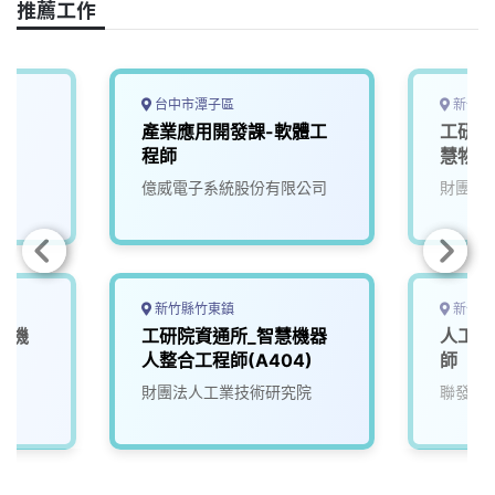
o
s
I
n
推薦工作
k
n
k
台中市潭子區
新竹縣
師
產業應用開發課-軟體工
工研院
程師
慧物聯
(S300
億威電子系統股份有限公司
財團法
新竹縣竹東鎮
新竹市
慧機
工研院資通所_智慧機器
人工智
人整合工程師(A404)
師
院
財團法人工業技術研究院
聯發科