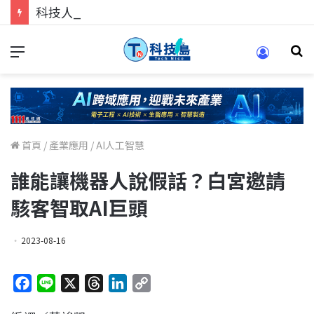
科技人找工作，就到TECH+ 科技專區!
首頁
/
產業應用
/
AI人工智慧
誰能讓機器人說假話？白宮邀請
駭客智取AI巨頭
2023-08-16
F
L
X
T
L
C
a
i
h
i
o