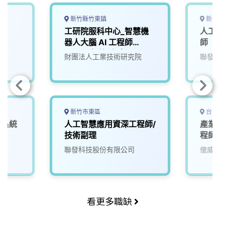
新竹縣竹東鎮
新竹市
師
工研院服科中心_智慧機
人工智
器人大腦 AI 工程師
師
(A000新竹/台南)
財團法人工業技術研究院
聯發科
新竹市東區
台中市
深系統
人工智慧應用資深工程師/
產業應
技術副理
程師
聯發科技股份有限公司
億威電
看更多職缺