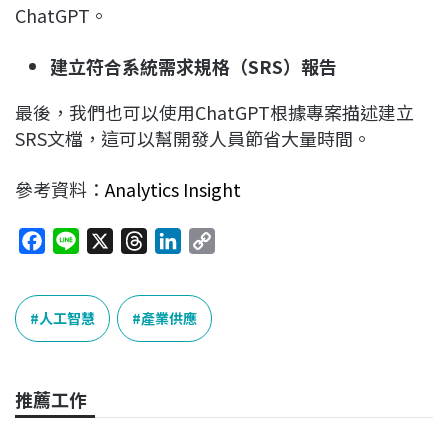
ChatGPT。
建立符合系統需求規格（SRS
）報告
最後，我們也可以使用ChatGPT根據專案描述建立
SRS文檔，這可以幫開發人員節省大量時間。
參考資料：
Analytics Insight
F
L
X
T
L
C
a
i
h
i
o
c
n
r
n
p
e
e
e
k
y
人工智慧
產業供應
b
a
e
L
o
d
d
i
o
s
I
n
推薦工作
k
n
k