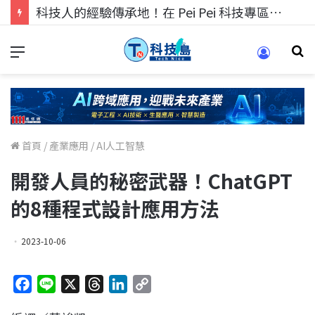
科技人的經驗傳承地！在 Pei Pei 科技專區，與學弟妹交流最硬核的技術
首頁
/
產業應用
/
AI人工智慧
開發人員的秘密武器！ChatGPT
的8種程式設計應用方法
2023-10-06
F
L
X
T
L
C
a
i
h
i
o