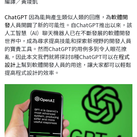
編譯／黃竣凱
c
n
r
n
p
e
e
e
k
y
ChatGPT
因為能夠產生類似人類的回應，為
軟體開
b
a
e
L
發
人員開闢了新的可能性。自ChatGPT推出以來，該
o
d
d
i
人工智慧（AI）聊天機器人已在不斷發展的軟體開發
o
s
I
n
世界中，成為尋求提高技能和探索新視野的開發人員
k
n
k
的寶貴工具。然而ChatGPT的用例多到令人眼花撩
亂，因此本文我們就將探討8種ChatGPT可以在
程式
設計
上幫到軟體開發人員的用途，讓大家都可以輕鬆
提高程式設計的效率。