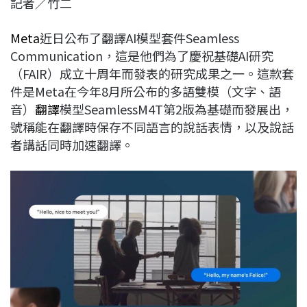
記者／竹二
c
n
r
n
p
e
e
e
k
y
Meta
近日公布了翻譯AI模型套件Seamless
b
a
e
L
Communication，這是他們為了慶祝基礎AI研究
o
d
d
i
（FAIR）成立十周年而發表的研究成果之一。這款套
o
s
I
n
件是Meta在今年8月所公布的多語雙模（文字、語
k
n
k
音）
翻譯
模型SeamlessM4T第2版為基礎而發展出，
號稱能在翻譯時保存不同語言的說話表情，以及說話
者講話同時加速翻譯。