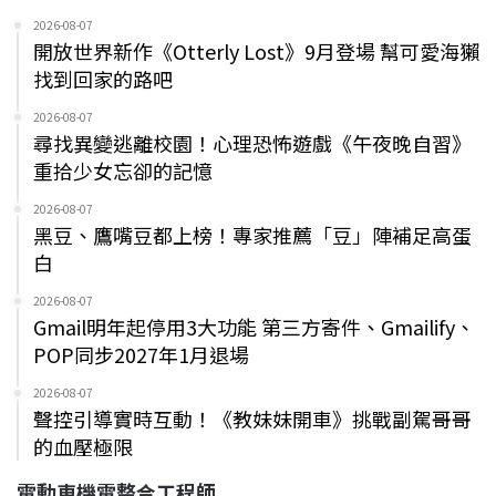
2026-08-07
開放世界新作《Otterly Lost》9月登場 幫可愛海獺
找到回家的路吧
2026-08-07
尋找異變逃離校園！心理恐怖遊戲《午夜晚自習》
重拾少女忘卻的記憶
2026-08-07
黑豆、鷹嘴豆都上榜！專家推薦「豆」陣補足高蛋
白
2026-08-07
Gmail明年起停用3大功能 第三方寄件、Gmailify、
POP同步2027年1月退場
2026-08-07
聲控引導實時互動！《教妹妹開車》挑戰副駕哥哥
的血壓極限
電動車機電整合工程師