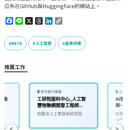
公布在GitHub與HuggingFace的網站上。
F
L
X
T
L
C
a
i
h
i
o
c
n
r
n
p
e
e
e
k
y
META
人工智慧
產業供應
b
a
e
L
o
d
d
i
o
s
I
n
推薦工作
k
n
k
新竹縣竹東鎮
台中市
慧機
工研院服科中心_人工智
AI智
慧物聯網開發工程師
師-U2
(S300)
院
財團法人工業技術研究院
財團法
心PMC