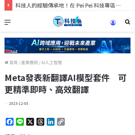
科技人的經驗傳承地！在 Pei Pei 科技專區，與學弟妹交流最硬核的技術
首頁
/
產業應用
/
AI人工智慧
Meta發表新翻譯AI模型套件 可
更精準即時、高效翻譯
2023-12-05
F
L
X
T
L
C
a
i
h
i
o