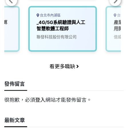
台北市內湖區
台中市
運算
_4G/5G系統驗證與人工
產業應
)
智慧軟體工程師
用開發
院
聯發科技股份有限公司
億威電
看更多職缺
發佈留言
很抱歉，必須
登入
網站才能發佈留言。
最新文章