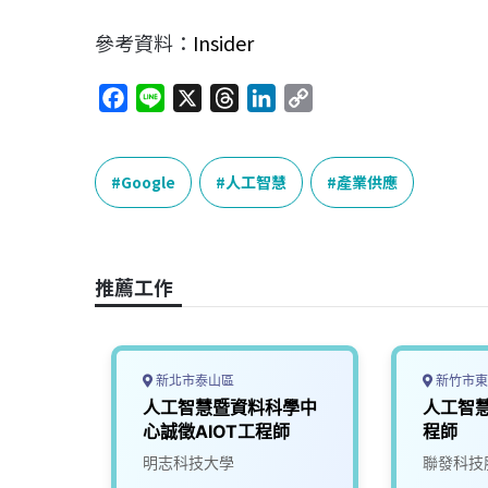
參考資料：
Insider
F
L
X
T
L
C
a
i
h
i
o
c
n
r
n
p
e
e
e
k
y
Google
人工智慧
產業供應
b
a
e
L
o
d
d
i
o
s
I
n
推薦工作
k
n
k
新北市泰山區
新竹市東
_人工
人工智慧暨資料科學中
人工智
工程師
心誠徵AIOT工程師
程師
400/T
究院
明志科技大學
聯發科技
、自駕