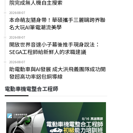
院完成無人機自主搜索
2026-08-07
本命萌友隨身帶！華碩攜手三麗鷗跨界聯
名大玩AI筆電潮流美學
2026-08-07
開放世界音速小子幕後推手現身說法：
SEGA工程師給新鮮人的求職建議
2026-08-07
助電動車與AI發展 成大洪飛義團隊成功開
發超高功率鋁包銅導線
電動車機電整合工程師