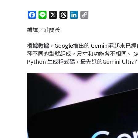
F
L
X
T
L
C
a
i
h
i
o
編譯／莊閔棻
c
n
r
n
p
e
e
e
k
y
根據數據，
Google
推出的
Gemini
看起來已經像是
b
a
e
L
種不同的型號組成，尺寸和功能各不相同。 G
o
d
d
i
Python 生成程式碼，最先進的Gemini Ult
o
s
I
n
k
n
k