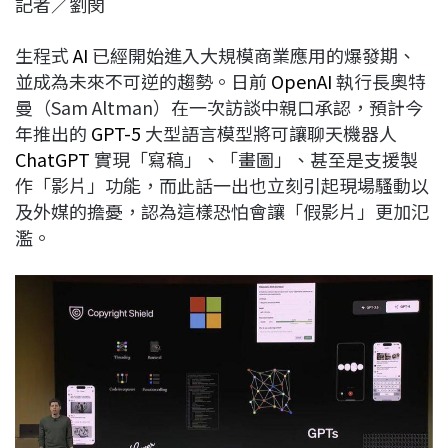
記者／劉閔
c
n
r
n
p
e
e
e
k
y
生程式
AI
已經開始進入大規模商業應用的爆發期、
b
a
e
L
並成為未來不可逆的趨勢。日前
OpenAI
執行長奧特
o
d
d
i
曼（Sam Altman）在一次訪談中親口承認，預計今
o
s
I
n
年推出的
GPT-5
大型語言模型將可讓聊天機器人
k
n
k
ChatGPT
實現「寫稿」、「畫圖」、甚至是支援製
作「影片」功能，而此話一出也立刻引起現場騷動以
及外媒的擔憂，認為這樣恐怕會讓「假影片」更加氾
濫。