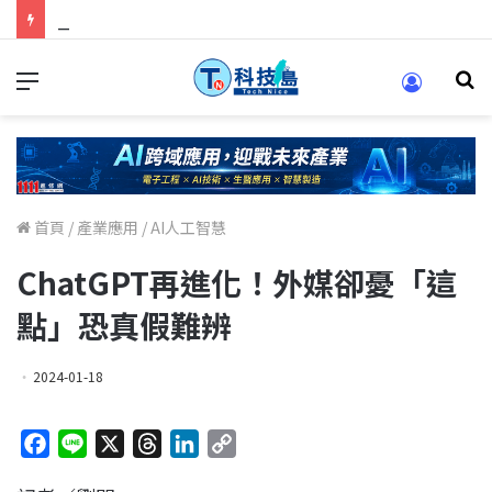
科技人找工作，就到TECH+ 科技專區!
首頁
/
產業應用
/
AI人工智慧
ChatGPT再進化！外媒卻憂「這
點」恐真假難辨
2024-01-18
F
L
X
T
L
C
a
i
h
i
o