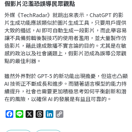
假影片氾濫恐誤導民眾觀點
外媒《TechRadar》就跳出來表示，ChatGPT 的影
片生成功能應該類似於圖片生成工具，只要用戶提供
大致的描述，AI 即可自動生成一段影片，而此舉容易
讓不具備剪輯後製技巧的使用者濫用，並大量製作仿
造影片，藉此達成散播不實言論的目的。尤其是在敏
感的政治以及社會議題上，假影片恐成為誤導公眾觀
點的最佳利器。
雖然外界對於 GPT-5 的新功能出現擔憂，但這也凸顯
AI 技術正不斷成長和進步。而隨著語言模型的能力持
續提升，社會也需要更加積極思考如何平衡創新和潛
在的風險，以確保 AI 的發展是有益且可靠的。
F
L
X
T
L
C
a
i
h
i
o
c
n
r
n
p