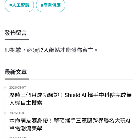
e
e
e
k
y
人工智慧
產業供應
b
a
e
L
o
d
d
i
o
s
I
n
發佈留言
k
n
k
很抱歉，必須
登入
網站才能發佈留言。
最新文章
2026-08-07
歷時三個月成功驗證！Shield AI 攜手中科院完成無
人機自主搜索
2026-08-07
本命萌友隨身帶！華碩攜手三麗鷗跨界聯名大玩AI
筆電潮流美學