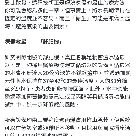
受此啟發，這種技術正是解決凍傷的最佳治療方法。
你可能會認為多此一舉，但事實上，將水長期保持在
恆定的溫度並不容易，而且「衛生」可能是凍傷回溫
時，避免感染的重要因素。
凍傷救星──「舒肥機」
研究團隊開發的舒肥機，真正名稱是精密溫水循環
器，是一種採用醫療級浸泡式循環器的設備。循環器
的水會不斷流入20公分深的不銹鋼盆中，並透過加熱
o
元件將水保持在37至42
C的最佳溫度，大約30分鐘
至3個小時，患者患部能慢慢回溫。此外，水中也能
透過添加葡萄糖酸氯己定或異丙醇等具備消毒功能的
試劑中，進一步降低感染風險。
所有設備均由工業強度聚丙烯實用推車承載，使系統
可以在急診室或避難所內移動，且採用與醫院插座通
用的 1,800W鋰電池組供電。