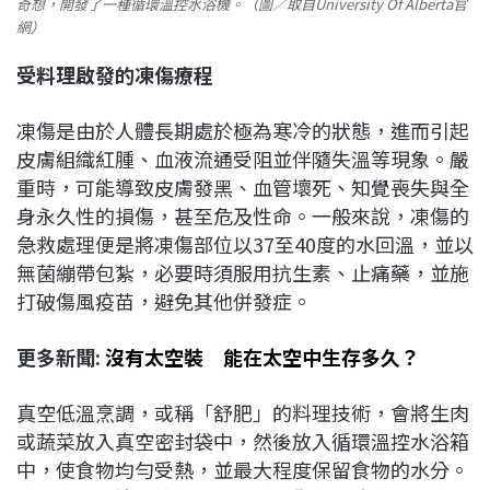
奇想，開發了一種循環溫控水浴機。（圖／取自University Of Alberta官
網）
受料理啟發的凍傷療程
凍傷是由於人體長期處於極為寒冷的狀態，進而引起
皮膚組織紅腫、血液流通受阻並伴隨失溫等現象。嚴
重時，可能導致皮膚發黑、血管壞死、知覺喪失與全
身永久性的損傷，甚至危及性命。一般來說，凍傷的
急救處理便是將凍傷部位以37至40度的水回溫，並以
無菌繃帶包紮，必要時須服用抗生素、止痛藥，並施
打破傷風疫苗，避免其他併發症。
更多新聞:
沒有太空裝 能在太空中生存多久？
真空低溫烹調，或稱「舒肥」的料理技術，會將生肉
或蔬菜放入真空密封袋中，然後放入循環溫控水浴箱
中，使食物均勻受熱，並最大程度保留食物的水分。