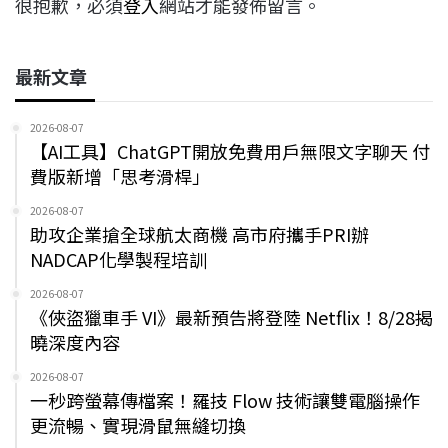
很抱歉，必須
登入
網站才能發佈留言。
最新文章
2026-08-07
【AI工具】ChatGPT開放免費用戶無限文字聊天 付
費版新增「思考滑桿」
2026-08-07
助攻企業搶全球航太商機 高市府攜手PRI辦
NADCAP化學製程培訓
2026-08-07
《俠盜獵車手 VI》最新預告將登陸 Netflix！8/28揭
曉深度內容
2026-08-07
一秒跨螢幕傳檔案！羅技 Flow 技術讓雙電腦操作
更流暢、實現滑鼠無縫切換