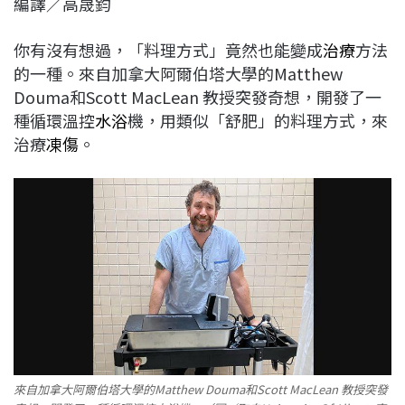
編譯／高晟鈞
c
n
r
n
p
e
e
e
k
y
你有沒有想過，「料理方式」竟然也能變成
治療
方法
b
a
e
L
的一種。來自加拿大阿爾伯塔大學的Matthew
o
d
d
i
Douma和Scott MacLean 教授突發奇想，開發了一
o
s
I
n
種循環溫控
水浴
機，用類似「舒肥」的料理方式，來
k
n
k
治療
凍傷
。
來自加拿大阿爾伯塔大學的Matthew Douma和Scott MacLean 教授突發