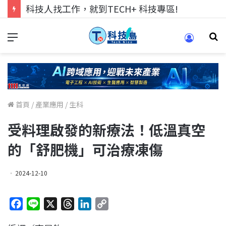
科技人找工作，就到TECH+ 科技專區!
首頁
/
產業應用
/
生科
受料理啟發的新療法！低溫真空
的「舒肥機」可治療凍傷
2024-12-10
F
L
X
T
L
C
a
i
h
i
o