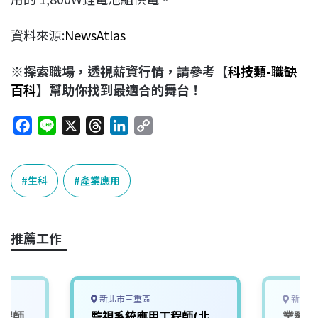
資料來源:
NewsAtlas
※探索職場，透視薪資行情，請參考【
科技類-職缺
百科
】幫助你找到最適合的舞台！
F
L
X
T
L
C
a
i
h
i
o
c
n
r
n
p
e
e
e
k
y
生科
產業應用
b
a
e
L
o
d
d
i
o
s
I
n
推薦工作
k
n
k
新北市三重區
新北市
工程師
監視系統應用工程師(北
業務產