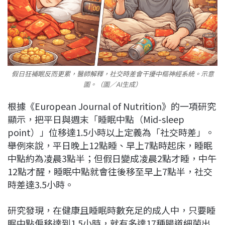
假日狂補眠反而更累，醫師解釋，社交時差會干擾中樞神經系統。示意
圖。（圖／AI生成）
根據《European Journal of Nutrition》的一項研究
顯示，把平日與週末「睡眠中點（Mid-sleep
point）」位移達1.5小時以上定義為「社交時差」。
舉例來說，平日晚上12點睡、早上7點時起床，睡眠
中點約為凌晨3點半；但假日變成凌晨2點才睡，中午
12點才醒，睡眠中點就會往後移至早上7點半，社交
時差達3.5小時。
研究發現，在健康且睡眠時數充足的成人中，只要睡
眠中點偏移達到1.5小時，就有多達17種腸道細菌出