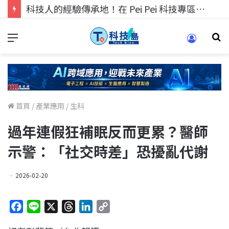
科技人的經驗傳承地！在 Pei Pei 科技專區，與學弟妹交流最硬核的技術
首頁
/
產業應用
/
生科
過年連假狂補眠反而更累？醫師
示警：「社交時差」恐擾亂代謝
2026-02-20
F
L
X
T
L
C
a
i
h
i
o