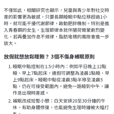
不僅如此，相關研究也顯示，兒童與青少年對社交時
差的影響更為敏感，只要長期睡眠中點位移超過1小
時，就可能干擾代謝節律，啟動肥胖機制。特別是進
入青春期的女生，生理節律本就伴隨荷爾蒙劇烈變
化，若再疊加作息不規律，脂肪堆積的風險會進一步
放大。
放假就想放鬆睡飽？ 3個不傷身補眠原則
睡眠中點控制在1.5小時內：例如平日晚上12點
睡、早上7點起床，連假可調整為凌晨1點睡、早
上9點起床，睡眠中點從凌晨3點半移至凌晨5
點，仍在可接受範圍內。避免一路睡到中午，讓
作息出現時差感。
補眠改成短暫小憩：白天安排20至30分鐘的午
休，有助身體修復，也能避免生理時鐘被大幅打
亂。