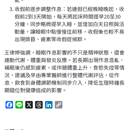
收假前逐步調整作息：若連假已經晚睡晚起，收
假前2到3天開始，每天將起床時間提早20至30
分鐘，同步略微提早入睡，並增加白天日照與活
動量，讓睡眠中點慢慢往前移，收假後也較不易
出現頭昏、疲累等收假症候群。
王律婷強調，睡眠作息影響的不只是精神狀態，還會
連動代謝、體重與發炎反應。若長期出現作息混亂、
補眠後仍感到疲累，或伴隨體重上升、食慾失控等情
況，建議及早由專業醫師進行整體代謝評估，從作
息、飲食到身體調節機制同步介入，降低生理時鐘長
期錯位對健康造成的影響。
F
L
X
T
L
C
a
i
h
i
o
c
n
r
n
p
e
e
e
k
y