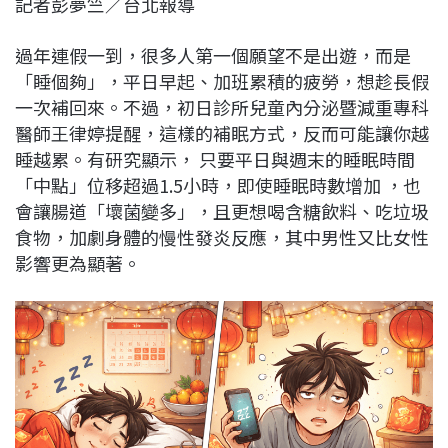
記者彭夢竺／台北報導
c
n
r
n
p
e
e
e
k
y
過年連假一到，很多人第一個願望不是出遊，而是
b
a
e
L
「睡個夠」，平日早起、加班累積的疲勞，想趁長假
o
d
d
i
一次補回來。不過，初日診所兒童內分泌暨減重專科
o
s
I
n
醫師王律婷提醒，這樣的補眠方式，反而可能讓你越
k
n
k
睡越累。有研究顯示， 只要平日與週末的睡眠時間
「中點」位移超過1.5小時，即使睡眠時數增加 ，也
會讓腸道「壞菌變多」，且更想喝含糖飲料、吃垃圾
食物，加劇身體的慢性發炎反應，其中男性又比女性
影響更為顯著。