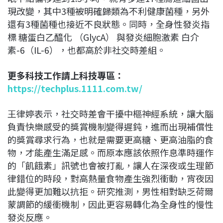
現改變，其中3種被明確歸類為不利健康菌種，另外
還有3種菌種也接近不良狀態。同時，全身性發炎指
標 糖蛋白乙醯化 （GlycA） 與發炎細胞激素 白介
素-6（IL-6），也都高於非社交時差組。
更多科技工作請上科技專區：
https://techplus.1111.com.tw/
王律婷表示，社交時差會干擾中樞神經系統，讓大腦
負責快樂感受的獎賞機制變得遲鈍，進而出現補償性
的獎賞尋求行為，也就是需要更高糖、更高油脂的食
物，才能產生滿足感。而原本應該依照作息準時運作
的「飢餓素」訊號也會被打亂，讓人在深夜或生理節
律錯位的時段，對高熱量食物產生強烈衝動，宵夜因
此變得更加難以抗拒。研究推測，男性相對缺乏荷爾
蒙調節的緩衝機制，因此更容易轉化為全身性的慢性
發炎反應。