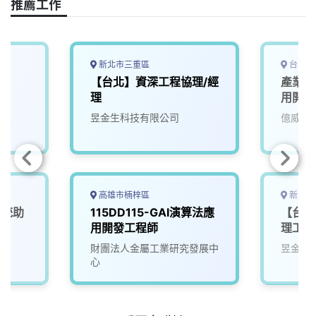
推薦工作
b
a
e
L
o
d
d
i
o
s
I
n
k
n
k
新北市三重區
台中市
【台北】資深工程協理/經
產業應
理
用開發
昱金生科技有限公司
億威電
高雄市楠梓區
新北市
系統助
115DD115-GAI演算法應
【台北
用開發工程師
理工程
財團法人金屬工業研究發展中
昱金生
心