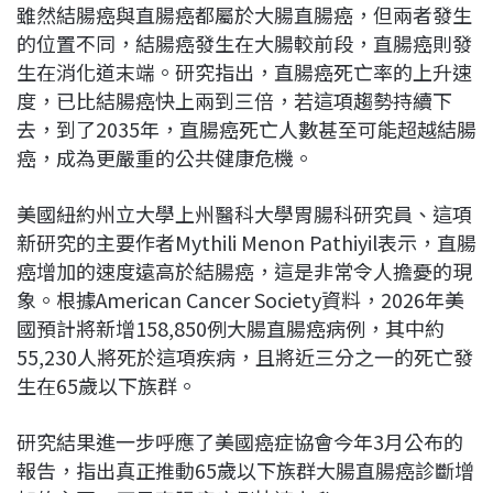
雖然結腸癌與直腸癌都屬於大腸直腸癌，但兩者發生
的位置不同，結腸癌發生在大腸較前段，直腸癌則發
生在消化道末端。研究指出，直腸癌死亡率的上升速
度，已比結腸癌快上兩到三倍，若這項趨勢持續下
去，到了2035年，直腸癌死亡人數甚至可能超越結腸
癌，成為更嚴重的公共健康危機。
美國紐約州立大學上州醫科大學胃腸科研究員、這項
新研究的主要作者Mythili Menon Pathiyil表示，直腸
癌增加的速度遠高於結腸癌，這是非常令人擔憂的現
象。根據American Cancer Society資料，2026年美
國預計將新增158,850例大腸直腸癌病例，其中約
55,230人將死於這項疾病，且將近三分之一的死亡發
生在65歲以下族群。
研究結果進一步呼應了美國癌症協會今年3月公布的
報告，指出真正推動65歲以下族群大腸直腸癌診斷增