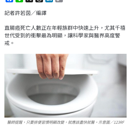
a
i
h
i
o
記者許若茵／編譯
c
n
r
n
p
e
e
e
k
y
直腸癌死亡人數正在年輕族群中快速上升，尤其千禧
b
a
e
L
世代受到的衝擊最為明顯，讓科學家與醫界高度警
o
d
d
i
戒。
o
s
I
n
k
n
k
醫師提醒，只要排便習慣明顯改變，就應該盡快就醫。示意圖／123RF