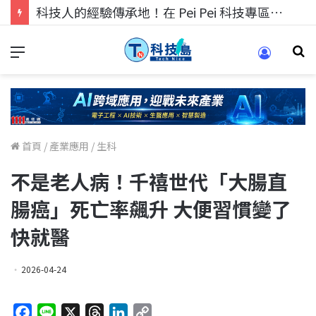
科技人找工作，就到TECH+ 科技專區!
首頁
/
產業應用
/
生科
不是老人病！千禧世代「大腸直
腸癌」死亡率飆升 大便習慣變了
快就醫
2026-04-24
F
L
X
T
L
C