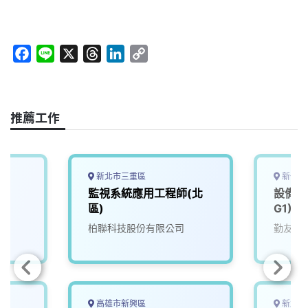
F
L
X
T
L
C
a
i
h
i
o
c
n
r
n
p
e
e
e
k
y
推薦工作
b
a
e
L
o
d
d
i
o
s
I
n
k
n
k
新北市三重區
新竹市
監視系統應用工程師(北
設備應
區)
G1)
柏聯科技股份有限公司
勤友企
高雄市新興區
新北市