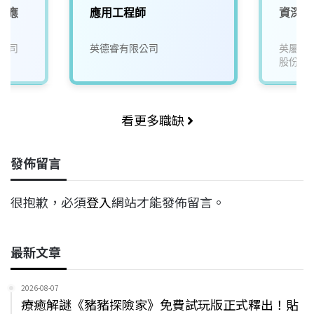
業應
應用工程師
資深設
師
公司
英德睿有限公司
英屬維
股份有
看更多職缺
發佈留言
很抱歉，必須
登入
網站才能發佈留言。
最新文章
2026-08-07
療癒解謎《豬豬探險家》免費試玩版正式釋出！貼