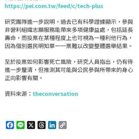
https://pei.com.tw/feed/c/tech-plus
研究團隊進一步說明，過去已有科學證據顯示，參與
非營利組織志願服務能帶來多項健康益處，包括延長
壽命，而投票在某種程度上也可視為一種利他行為，
因為個別選民明知單一一票難以改變整體選舉結果。
至於投票如何影響死亡風險，研究人員指出，仍有待
進一步釐清，但推測其可能與公民參與所帶來的身心
正向影響有關。
資料來源：
theconversation
F
L
X
T
L
C
a
i
h
i
o