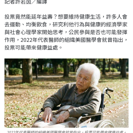
記者許若茵／編譯
c
n
r
n
p
e
e
e
k
y
投票竟然能延年益壽？想要維持健康生活，許多人會
b
a
e
L
去運動、均衡飲食，研究利他行為與健康的經濟學家
o
d
d
i
與社會心理學家開始思考，公民參與是否也可能發揮
o
s
I
n
作用，2022年代表醫師的組織美國醫學會就曾指出，
k
n
k
投票可能帶來健康益處。
2022年代表醫師的組織美國醫學會就曾指出，投票可能帶來健康益處。