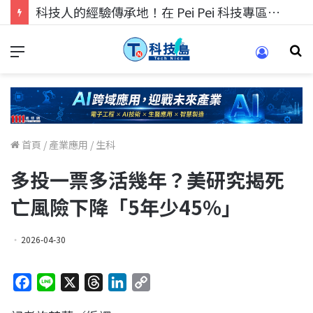
科技人的經驗傳承地！在 Pei Pei 科技專區，與學弟妹交流最硬核的技術
首頁
/
產業應用
/
生科
多投一票多活幾年？美研究揭死
亡風險下降「5年少45%」
2026-04-30
F
L
X
T
L
C
a
i
h
i
o