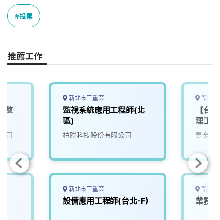
c
n
r
n
p
e
e
e
k
y
投票
b
a
e
L
o
d
d
i
o
s
I
n
推薦工作
k
n
k
新北市三重區
新北市
電整
監視系統應用工程師(北
【台北
區)
理工程
公司
柏聯科技股份有限公司
昱金生
新北市三重區
新北市
師
設備應用工程師(台北-F)
業務產