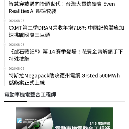
智慧穿戴邁向抬頭世代！台灣大電信獨賣 Even
Realities AI 眼鏡套裝
2026-08-06
CXMT第二季DRAM營收年增716% 中國記憶體廠加
速挑戰國際三巨頭
2026-08-06
《爐石戰記®》第 14 賽季登場！花費金幣解鎖手下
特殊技能
2026-08-06
特斯拉Megapack助攻德州電網 Ørsted 500MWh
儲能案正式上線
電動車機電整合工程師