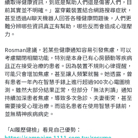
續取得健康資訊，到底是幫助人們還是傷害人們，目
前其實並不明確。」當穿戴裝置結合網路搜尋症狀，
甚至透過AI聊天機器人回答各種健康問題後，人們更
難分辨哪些資訊真正有幫助，哪些反而會造成心理壓
力。
Rosman建議，若某些健康通知容易引發焦慮，可以
考慮關閉相關功能，特別是本身已有心房顫動等疾病
且正在接受治療的患者。因為裝置不規則心律提醒，
可能只會增加焦慮，甚至讓人頻繁就醫。她透露，曾
有患者一年內在智慧手錶上進行超過900次心電圖檢
測。雖然大部分結果正常，但部分「無法判讀」通知
持續加深患者焦慮，導致多次急診、夫妻衝突，甚至
需要接受心理治療。而這名患者在使用智慧手錶前，
並無精神疾病病史。
「AI履歷健檢」看見自己優勢：
https://campaign.1111.com.tw/resume-