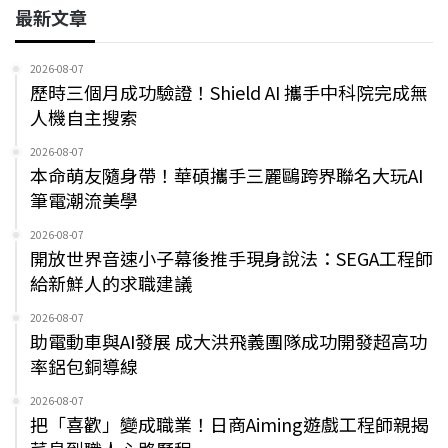
最新文章
2026-08-07
歷時三個月成功驗證！Shield AI 攜手中科院完成無
人機自主搜索
2026-08-07
本命萌友隨身帶！華碩攜手三麗鷗跨界聯名大玩AI
筆電潮流美學
2026-08-07
開放世界音速小子幕後推手現身說法：SEGA工程師
給新鮮人的求職建議
2026-08-07
助電動車與AI發展 成大洪飛義團隊成功開發超高功
率鋁包銅導線
2026-08-07
把「喜歡」變成職業！日商Aiming遊戲工程師親揭