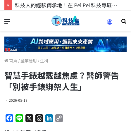
科技人找工作，就到TECH+ 科技專區!
首頁
/
產業應用
/
生科
智慧手錶越戴越焦慮？醫師警告
「別被手錶綁架人生」
2026-05-18
F
L
X
T
L
C
a
i
h
i
o