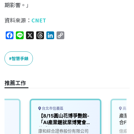
期影響。」
資料來源：
CNET
F
L
X
T
L
C
a
i
h
i
o
c
n
r
n
p
e
e
e
k
y
智慧手錶
b
a
e
L
o
d
d
i
o
s
I
n
推薦工作
k
n
k
台北市信義區
高雄市
【8/15圓山花博爭艷館-
產業應
「AI產業鏈就業博覽會」
合FA
軟體設計工程師(應用科)
康和綜合證券股份有限公司
億威電