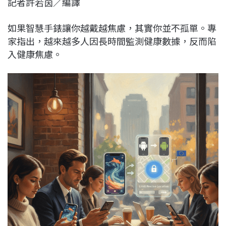
記者許若茵／編譯
c
n
r
n
p
e
e
e
k
y
如果智慧手錶讓你越戴越焦慮，其實你並不孤單。專
b
a
e
L
家指出，越來越多人因長時間監測健康數據，反而陷
o
d
d
i
入健康焦慮。
o
s
I
n
k
n
k