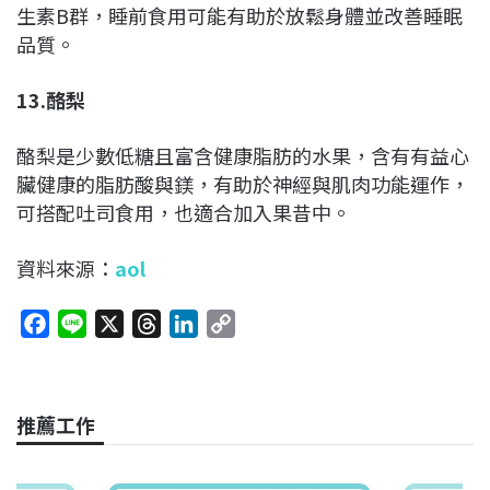
生素B群，睡前食用可能有助於放鬆身體並改善睡眠
品質。
13.酪梨
酪梨是少數低糖且富含健康脂肪的水果，含有有益心
臟健康的脂肪酸與鎂，有助於神經與肌肉功能運作，
可搭配吐司食用，也適合加入果昔中。
資料來源：
aol
F
L
X
T
L
C
a
i
h
i
o
c
n
r
n
p
e
e
e
k
y
推薦工作
b
a
e
L
o
d
d
i