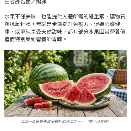
記者許若茵／編譯
c
n
r
n
p
e
e
e
k
y
水果不僅美味，也能提供人體所需的維生素、礦物質
b
a
e
L
與抗氧化物，無論是希望提升免疫力、促進心臟健
o
d
d
i
康，或單純享受天然甜味，都有部分水果因其營養價
o
s
I
n
值而特別受到營養師青睞。
k
n
k
西瓜一直是夏季最受歡迎的水果之一。（圖／AI生成）