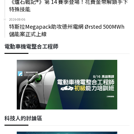
《爐石戰記®》第 14 賽季登場！花費金幣解鎖手下
特殊技能
2026-08-06
特斯拉Megapack助攻德州電網 Ørsted 500MWh
儲能案正式上線
電動車機電整合工程師
科技人的討論區