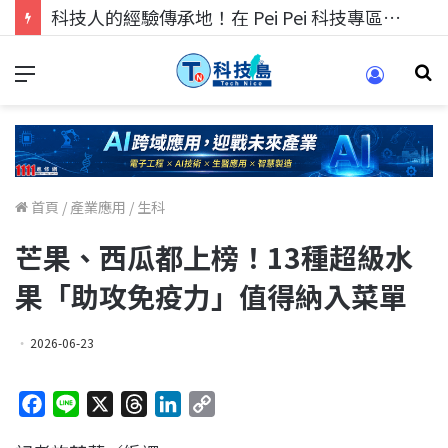
科技人的經驗傳承地！在 Pei Pei 科技專區，與學弟妹交流最硬核的技術
首頁
/
產業應用
/
生科
芒果、西瓜都上榜！13種超級水
果「助攻免疫力」值得納入菜單
2026-06-23
F
L
X
T
L
C
a
i
h
i
o