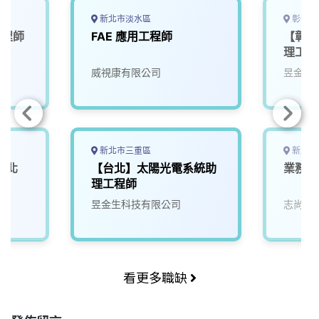
o
s
I
n
k
n
k
新北市淡水區
彰化縣
工程師
FAE 應用工程師
【彰化
理工程
威視康有限公司
昱金生
新北市三重區
新北市
(北
【台北】太陽光電系統助
業務產
理工程師
昱金生科技有限公司
志尚儀
看更多職缺