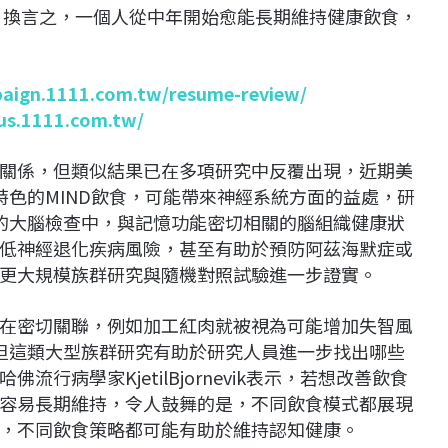
顯，換言之，一個人從中年開始愈能長期維持健康飲食，
paign.1111.com.tw/resume-review/
lus.1111.com.tw/
關係，但類似結果已在多項研究中反覆出現，近期美
特色的MIND飲食，可能帶來神經系統方面的益處，研
後的大腦檢查中，與記憶功能密切相關的腦組織健康狀
低神經退化疾病風險，甚至有助於預防阿茲海默症或
更大規模族群研究與隨機對照試驗進一步證實。
在密切關聯，例如加工紅肉就被視為可能增加失智風
，但這類大型族群研究有助於研究人員進一步找出哪些
行病學家KjetilBjornevik表示，若想改善飲食
容易長期維持，令人鼓舞的是，不同飲食模式都展現
，不同飲食策略都可能有助於維持認知健康。