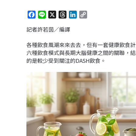
F
L
X
T
L
C
a
i
h
i
o
記者許若茵／編譯
c
n
r
n
p
e
e
e
k
y
各種飲食風潮來來去去，但有一套健康飲食計
b
a
e
L
六種飲食模式與長期大腦健康之間的關聯，結
o
d
d
i
的是較少受到關注的DASH飲食。
o
s
I
n
k
n
k