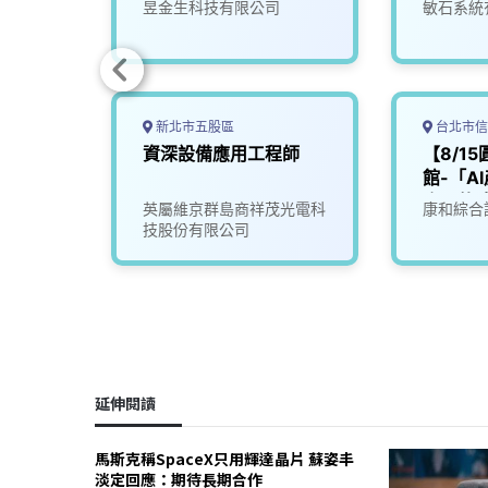
司
昱金生科技有限公司
敏石系統
新北市五股區
台北市信
電系統
資深設備應用工程師
【8/1
館-「A
會」軟
英屬維京群島商祥茂光電科
康和綜合
用科)
技股份有限公司
延伸閱讀
馬斯克稱SpaceX只用輝達晶片 蘇姿丰
淡定回應：期待長期合作