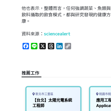
他也表示，整體而言，任何強調蔬菜、魚類與
飲料攝取的飲食模式，都與研究發現的健康方
康。
資料來源：
sciencealert
F
L
X
T
L
C
a
i
h
i
o
c
n
r
n
p
e
e
e
k
y
b
a
e
L
推薦工作
o
d
d
i
o
s
I
n
k
n
k
新北市三重區
桃園市桃
員
【台北】太陽光電系統
應用工
工程師
Applica