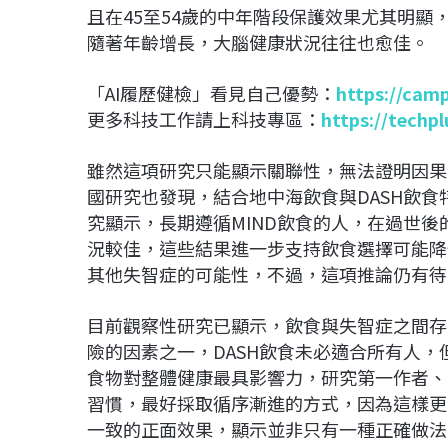
且在45至54歲的中年階段保護效果尤其明
隨著年齡增長，大腦健康狀況往往也愈佳。
「AI履歷健檢」看見自己優勢：
https://cam
更多科技工作請上科技專區：
https://techp
雖然這項研究只能顯示關聯性，無法證明因果
國研究也發現，結合地中海飲食與DASH飲食
究顯示，長期遵循MIND飲食的人，在過世
況較佳，這些結果進一步支持飲食選擇可能降
其他失智症的可能性，不過，這項推論仍有待
目前觀察性研究已顯示，飲食與失智症之間存
險的因素之一，DASH飲食未必適合所有人
食物對整體健康最具影響力，研究第一作者、哈佛流
習慣，最好採取循序漸進的方式，因為這樣更
一致的正面效果，顯示並非只有一種正確做法