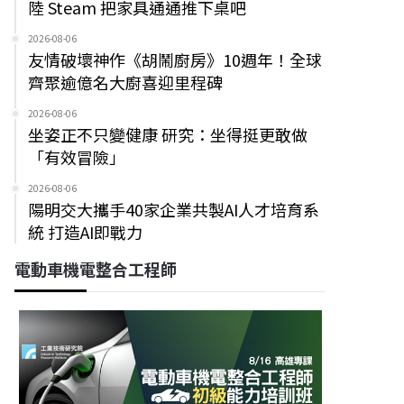
陸 Steam 把家具通通推下桌吧
2026-08-06
友情破壞神作《胡鬧廚房》10週年！全球
齊聚逾億名大廚喜迎里程碑
2026-08-06
坐姿正不只變健康 研究：坐得挺更敢做
「有效冒險」
2026-08-06
陽明交大攜手40家企業共製AI人才培育系
統 打造AI即戰力
電動車機電整合工程師