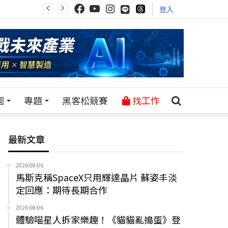
登入
園
專題
黑客松競賽
找工作
最新文章
2026-08-06
馬斯克稱SpaceX只用輝達晶片 蘇姿丰淡
定回應：期待長期合作
2026-08-06
體驗喵星人拆家樂趣！《貓貓亂搗蛋》登