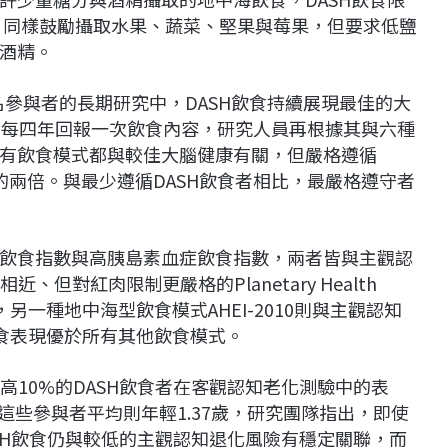
成，同樣鼓勵攝取水果、蔬菜、堅果與莓果，但要求低鹽
酒精。
7名參與者的長期研究中，DASH飲食持續展現最佳的大
約每四年回報一次飲食內容，研究人員再根據其與六種
有飲食模式都與較佳大腦健康有關，但嚴格遵循
的兩倍。與最少遵循DASH飲食者相比，最嚴格遵守者
飲食指數與高胰島素血症飲食指數，兩者皆與主觀認
但對紅肉限制更嚴格的Planetary Health
，另一種地中海型飲食模式AHEI-2010則與主觀認知
飲食表現優於所有其他飲食模式。
高10%的DASH飲食者在客觀認知老化測驗中的表
這些參與者平均則年輕1.37歲，研究團隊指出，即使
SH飲食仍與較低的主觀認知退化風險有穩定關聯，而