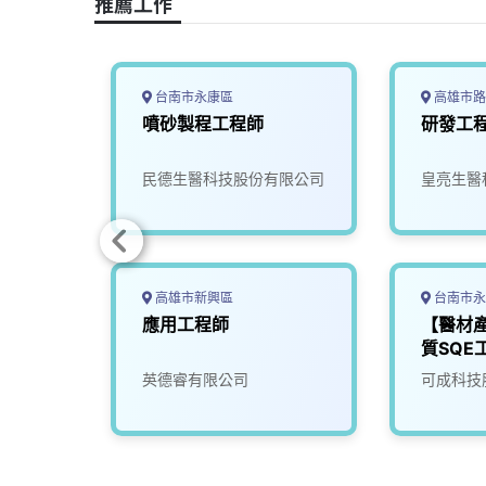
推薦工作
k
n
k
台南市永康區
高雄市路
噴砂製程工程師
研發工
民德生醫科技股份有限公司
皇亮生醫
高雄市新興區
台南市永
程師
應用工程師
【醫材
質SQE
光電科
英德睿有限公司
可成科技