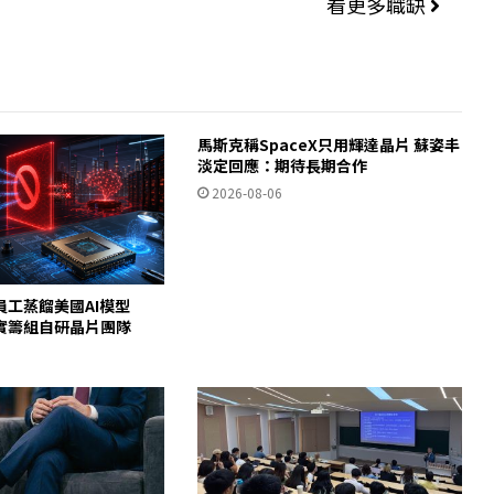
看更多職缺
馬斯克稱SpaceX只用輝達晶片 蘇姿丰
淡定回應：期待長期合作
2026-08-06
員工蒸餾美國AI模型
c證實籌組自研晶片團隊