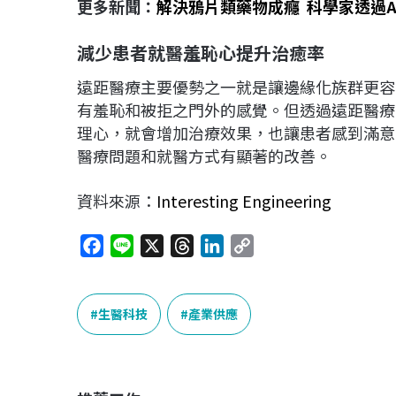
更多新聞：
解決鴉片類藥物成癮 科學家透過A
減少患者就醫羞恥心提升治癒率
遠距醫療主要優勢之一就是讓邊緣化族群更容
有羞恥和被拒之門外的感覺。但透過遠距醫療
理心，就會增加治療效果，也讓患者感到滿意
醫療問題和就醫方式有顯著的改善。
資料來源：
Interesting Engineering
F
L
X
T
L
C
a
i
h
i
o
c
n
r
n
p
e
e
e
k
y
生醫科技
產業供應
b
a
e
L
o
d
d
i
o
s
I
n