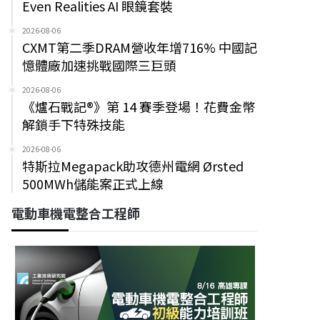
Even Realities AI 眼鏡套裝
2026-08-06
CXMT第二季DRAM營收年增716% 中國記
憶體廠加速挑戰國際三巨頭
2026-08-06
《爐石戰記®》第 14 賽季登場！花費金幣
解鎖手下特殊技能
2026-08-06
特斯拉Megapack助攻德州電網 Ørsted
500MWh儲能案正式上線
電動車機電整合工程師