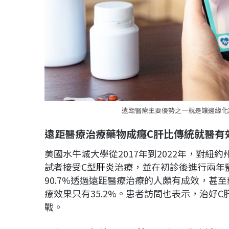
遠距醫療主要優勢之一就是讓邊緣化族
遠距醫療治療藥物成癮C
肝比傳統就醫有
美國水牛城大學從2017年到2022年，對紐
試者接受C型
肝炎
治療，並在初診後進行兩年
90.7%透過遠距醫療治療的人頗有成效，甚
療效果只有35.2%。患者訪問也表示，治好
戰。