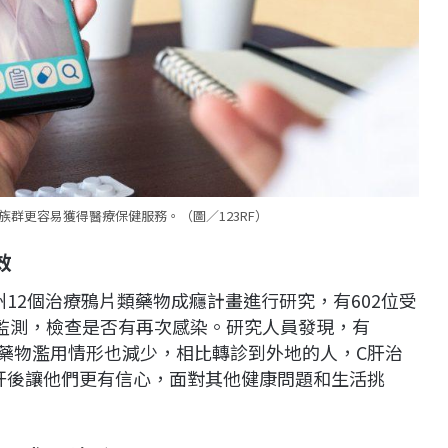
群更容易獲得醫療保健服務。（圖／123RF）
效
約州12個治療鴉片類藥物成癮計畫進行研究，有602位受
監測，檢查是否有再次感染。研究人員發現，有
至藥物濫用情形也減少，相比轉診到外地的人，C肝治
C肝後讓他們更有信心，面對其他健康問題和生活挑