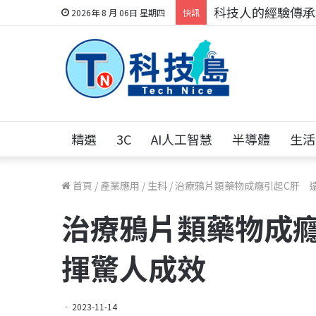
科技人的經驗傳承地
2026年 8 月 06日 星期四
快訊
精選
3C
AI人工智慧
半導體
生活
首頁
/
產業應用
/
生科
/
治療鴉片類藥物成癮引起C肝 
治療鴉片類藥物成
揮驚人成效
2023-11-14