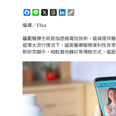
F
L
X
T
L
C
a
i
h
i
o
編譯／Elisa
c
n
r
n
p
e
e
e
k
y
遠距
醫療也就是指透過電信技術，遠端提供醫
b
a
e
L
疫情大流行情況下，遠距醫療服務便利性非常
o
d
d
i
新研究顯示，相較異地轉診等傳統方式，遠距
o
s
I
n
k
n
k