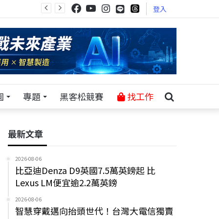
登入
園
專題
黑客松競賽
找工作
最新文章
2026-08-06
比亞迪Denza D9英國7.5萬英鎊起 比
Lexus LM便宜逾2.2萬英鎊
2026-08-06
智慧穿戴邁向抬頭世代！台灣大電信獨賣