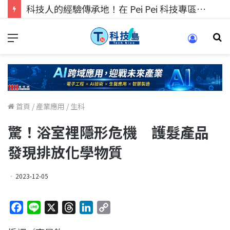
科技人的經驗傳承地！在 Pei Pei 科技專區，與學弟妹交流最硬核的技術
首頁
/
產業應用
/
生科
驚！浴室裡隱形危機 護髮產品
發現排放化學物質
2023-12-05
F
L
X
T
L
C
a
i
h
i
o