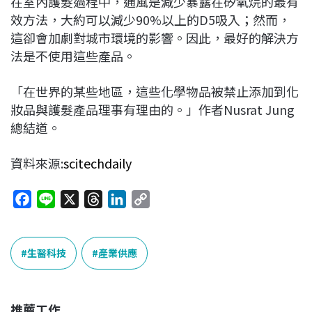
在室內護髮過程中，通風是減少暴露在矽氧烷的最有
效方法，大約可以減少90%以上的D5吸入；然而，
這卻會加劇對城市環境的影響。因此，最好的解決方
法是不使用這些產品。
「在世界的某些地區，這些化學物品被禁止添加到化
妝品與護髮產品理事有理由的。」作者Nusrat Jung
總結道。
資料來源:
scitechdaily
F
L
X
T
L
C
a
i
h
i
o
c
n
r
n
p
e
e
e
k
y
生醫科技
產業供應
b
a
e
L
o
d
d
i
o
s
I
n
推薦工作