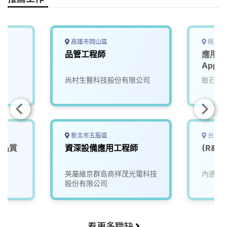
k
n
k
高雄市岡山區
桃園市
品管工程師
應用工
Appli
尚村生醫科技股份有限公司
敏石系
新北市五股區
台南市
商品質
資深設備應用工程師
(R&
英屬維京群島商祥茂光電科技
內適境
股份有限公司
看更多職缺