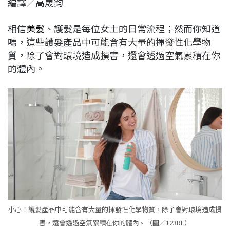
編譯／高晟鈞
c
n
r
n
p
e
e
e
k
y
相信
美髮
、護髮是每位女士的日常流程；然而你知道
b
a
e
L
嗎，這些護髮產品中可能含有大量的揮發性化學物
o
d
d
i
質，除了會對環境造成損害，還會透過空氣累積在你
o
s
I
n
的體內。
k
n
k
小心！護髮產品中可能含有大量的揮發性化學物質，除了會對環境造成損
害，還會透過空氣累積在你的體內。（圖／123RF）