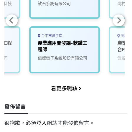
電科技
敏石系統有限公司
尚村生
台中市潭子區
高雄市
/工程
產業應用開發課-軟體工
產業應
程師
合FA
公司
億威電子系統股份有限公司
億威電
看更多職缺
發佈留言
很抱歉，必須
登入
網站才能發佈留言。