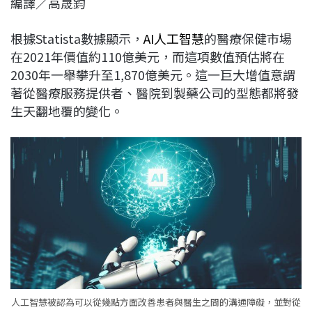
編譯／高晟鈞
c
n
r
n
p
e
e
e
k
y
根據Statista數據顯示，
AI
人工智慧
的醫療保健市場
b
a
e
L
在2021年價值約110億美元，而這項數值預估將在
o
d
d
i
2030年一舉攀升至1,870億美元。這一巨大增值意謂
o
s
I
n
著從醫療服務提供者、醫院到製藥公司的型態都將發
k
n
k
生天翻地覆的變化。
人工智慧被認為可以從幾點方面改善患者與醫生之間的溝通障礙，並對從