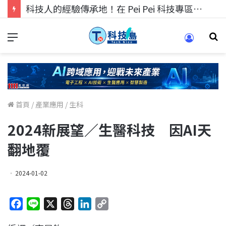
科技人找工作，就到TECH+ 科技專區!
首頁
/
產業應用
/
生科
2024新展望／生醫科技 因AI天
翻地覆
2024-01-02
F
L
X
T
L
C
a
i
h
i
o