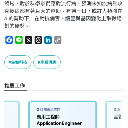
領域，對於科學家們應對流行病、預測未知疾病和攻
克癌症都有著巨大的幫助。有朝一日，或許人類將在
AI的幫助下，在對抗病毒、細菌與基因變化上取得絕
對的優勢。
F
L
X
T
L
C
a
i
h
i
o
c
n
r
n
p
e
e
e
k
y
生醫科技
產業供應
b
a
e
L
o
d
d
i
o
s
I
n
推薦工作
k
n
k
桃園市桃園區
高雄市
師
應用工程師
品管工
ApplicationEngineer