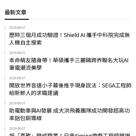
最新文章
2026-08-07
歷時三個月成功驗證！Shield AI 攜手中科院完成無
人機自主搜索
2026-08-07
本命萌友隨身帶！華碩攜手三麗鷗跨界聯名大玩AI
筆電潮流美學
2026-08-07
開放世界音速小子幕後推手現身說法：SEGA工程師
給新鮮人的求職建議
2026-08-07
助電動車與AI發展 成大洪飛義團隊成功開發超高功
率鋁包銅導線
2026-08-07
把「喜歡」變成職業！日商Aiming遊戲工程師親揭