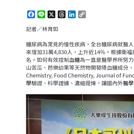
F
L
X
T
L
C
a
i
h
i
o
記者／林育如
c
n
r
n
p
e
e
e
k
y
糖尿病為常見的慢性疾病，全台糖尿病就醫人數，110
b
a
e
L
來增加31萬4,830人，上升近14％。根據衛
o
d
d
i
名。如何有效控制
血糖
為一直是醫學界所努力
o
s
I
n
山苦瓜、芭樂幼果等天然物開發降血糖成分，登上國際性Jou
k
n
k
Chemistry, Food Chemistry, Journa
學
驗證、科學證據、濃縮提煉，讓國內外
醫學