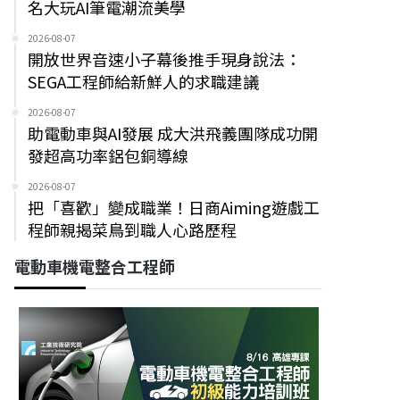
名大玩AI筆電潮流美學
2026-08-07
開放世界音速小子幕後推手現身說法：
SEGA工程師給新鮮人的求職建議
2026-08-07
助電動車與AI發展 成大洪飛義團隊成功開
發超高功率鋁包銅導線
2026-08-07
把「喜歡」變成職業！日商Aiming遊戲工
程師親揭菜鳥到職人心路歷程
電動車機電整合工程師