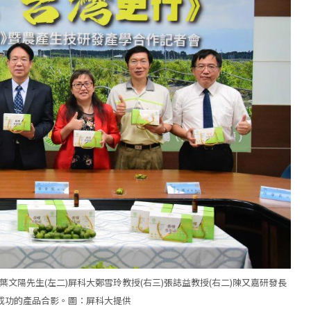
葉文陽先生(左二)屏科大鄭雪玲教授(右三)張誌益教授(右二)陳又嘉研發長
發成功的產品合影。圖：屏科大提供