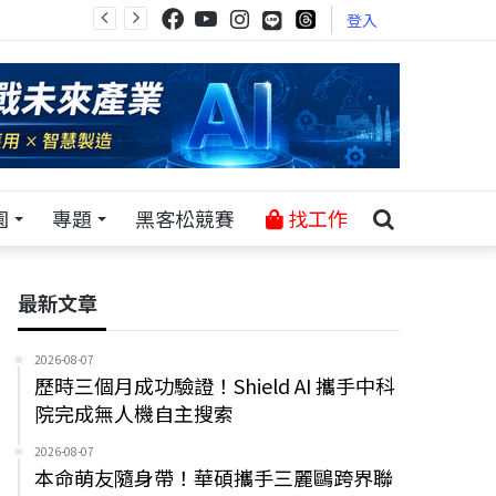
登入
園
專題
黑客松競賽
找工作
最新文章
2026-08-07
歷時三個月成功驗證！Shield AI 攜手中科
院完成無人機自主搜索
2026-08-07
本命萌友隨身帶！華碩攜手三麗鷗跨界聯