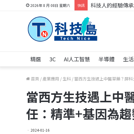
科技人的經驗傳承地
2026年 8 月 08日 星期六
快訊
精選
3C
AI人工智慧
半導體
生活
首頁
/
產業應用
/
生科
/
當西方生技遇上中醫草藥？屏科
當西方生技遇上中
任：精準+基因為趨
2024-01-16