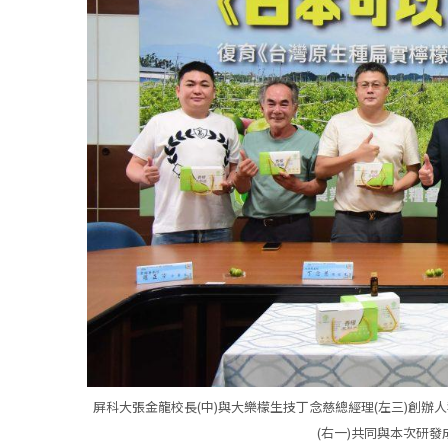
屏科大張金龍校長(中)與大樂檬生技丁念慈總經理(左三)創辦人
(右一)共同與本次研