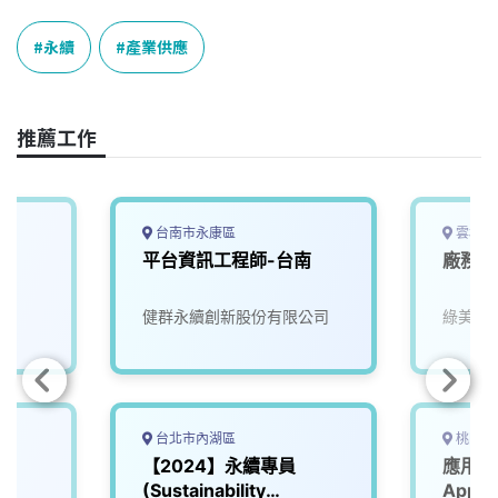
c
n
r
n
p
e
e
e
k
y
永續
產業供應
b
a
e
L
o
d
d
i
o
s
I
n
推薦工作
k
n
k
台南市永康區
雲林縣
平台資訊工程師-台南
廠務主
健群永續創新股份有限公司
綠美永
台北市內湖區
桃園市
雄
【2024】永續專員
應用工
(Sustainability
Appli