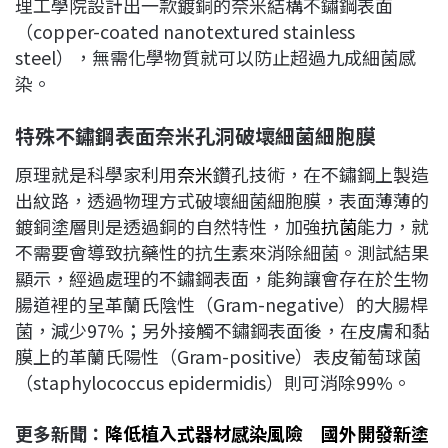
理工學院設計出一款鍍銅的奈米結構不鏽鋼表面
（copper-coated nanotextured stainless
steel），無需化學物質就可以防止超過九成細菌感
染。
特殊不鏽鋼表面奈米孔洞破壞細菌細胞膜
原理就是科學家利用
奈米
鑽孔技術，在不鏽鋼上製造
出紋路，透過物理方式破壞細菌細胞膜，表面薄薄的
鍍銅塗層則是透過銅的自然特性，加強
抗菌
能力，就
不需要會導致抗藥性的抗生素來消除細菌。測試結果
顯示，經過處理的不鏽鋼表面，能夠讓會存在於生物
腸道裡的呈革蘭氏陰性（Gram-negative）的大腸桿
菌，減少97%；另外接觸不鏽鋼表面後，在皮膚和黏
膜上的革蘭氏陽性（Gram-positive）表皮葡萄球菌
（staphylococcus epidermidis）則可消除99%。
更多新聞：
降低植入式器材感染風險 國外開發新塗