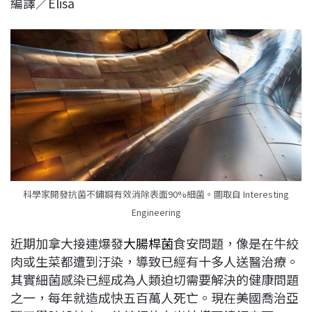
編譯／Elisa
c
n
r
n
p
e
e
e
k
y
b
a
e
L
o
d
d
i
o
s
I
n
k
n
k
科學家開發抗菌不鏽鋼有效消除表面90%細菌。圖取自 Interesting
Engineering
近期加拿大接連爆發
大腸桿菌
食安問題，像是在牛絞
肉或生菜都遭到汙染，導致已經有十多人送醫治療。
其實細菌感染已經成為人類迫切需要解決的健康問題
之一，每年就造成快五百萬人死亡。現在美國喬治亞