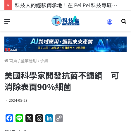
科技人找工作，就到TECH+ 科技專區!
首頁
/
產業應用
/
永續
美國科學家開發抗菌不鏽鋼 可
消除表面90%細菌
2024-05-23
F
L
X
T
L
C
a
i
h
i
o