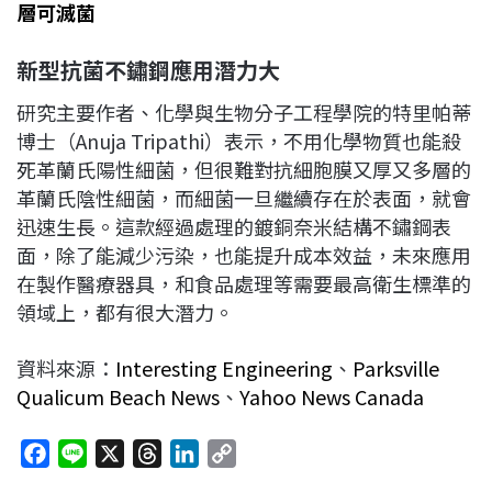
層可滅菌
新型抗菌不鏽鋼應用潛力大
研究主要作者、化學與生物分子工程學院的特里帕蒂
博士（Anuja Tripathi）表示，不用化學物質也能殺
死革蘭氏陽性細菌，但很難對抗細胞膜又厚又多層的
革蘭氏陰性細菌，而細菌一旦繼續存在於表面，就會
迅速生長。這款經過處理的鍍銅奈米結構不鏽鋼表
面，除了能減少污染，也能提升成本效益，未來應用
在製作醫療器具，和食品處理等需要最高衛生標準的
領域上，都有很大潛力。
資料來源：
Interesting Engineering
、
Parksville
Qualicum Beach News
、
Yahoo News Canada
F
L
X
T
L
C
a
i
h
i
o