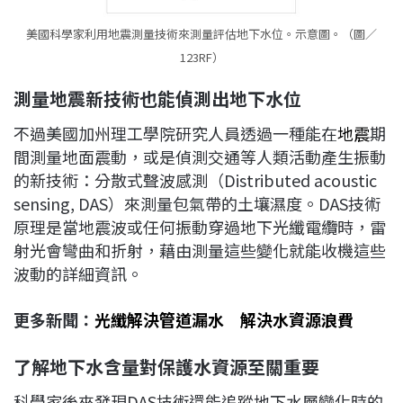
美國科學家利用地震測量技術來測量評估地下水位。示意圖。（圖／
123RF）
測量地震新技術也能偵測出地下水位
不過美國加州理工學院研究人員透過一種能在
地震
期
間測量地面震動，或是偵測交通等人類活動產生振動
的新技術：分散式聲波感測（Distributed acoustic
sensing, DAS）來測量包氣帶的土壤濕度。DAS技術
原理是當地震波或任何振動穿過地下光纖電纜時，雷
射光會彎曲和折射，藉由測量這些變化就能收機這些
波動的詳細資訊。
更多新聞：
光纖解決管道漏水 解決水資源浪費
了解地下水含量對保護水資源至關重要
科學家後來發現DAS技術還能追蹤地下水層變化時的