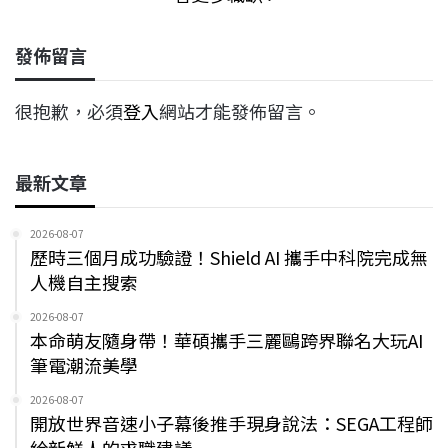
發佈留言
很抱歉，必須
登入
網站才能發佈留言。
最新文章
2026-08-07
歷時三個月成功驗證！Shield AI 攜手中科院完成無
人機自主搜索
2026-08-07
本命萌友隨身帶！華碩攜手三麗鷗跨界聯名大玩AI
筆電潮流美學
2026-08-07
開放世界音速小子幕後推手現身說法：SEGA工程師
給新鮮人的求職建議