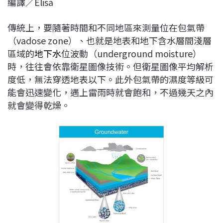
編譯／Elisa
c
n
r
n
p
e
e
e
k
y
傳統上，要隨著時間和不同地區來測量位在包氣帶
b
a
e
L
（vadose zone）、也就是地表和地下含水層間淺層
o
d
d
i
區域的
地下水
位波動（underground moisture）
o
s
I
n
時，往往會依靠衛星圖像技術。但衛星圖像平均解析
k
n
k
度低，無法穿透地表以下。此外包氣帶的濕度等級可
能會迅速變化，遇上雷雨時就會飽和，不過幾天之內
就會變得乾燥。