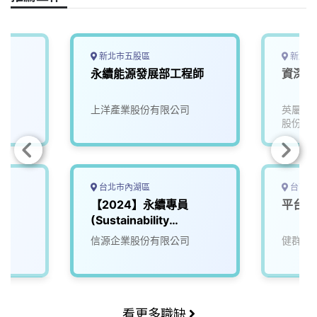
k
n
k
新北市五股區
新北市
永續能源發展部工程師
資深設
上洋產業股份有限公司
英屬維
股份有
台北市內湖區
台南市
【2024】永續專員
平台資
(Sustainability
Coordinator)
信源企業股份有限公司
健群永
看更多職缺