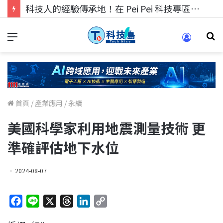
科技人的經驗傳承地！在 Pei Pei 科技專區，與學弟妹交流最硬核的技術
首頁
/
產業應用
/
永續
美國科學家利用地震測量技術 更
準確評估地下水位
2024-08-07
F
L
X
T
L
C
a
i
h
i
o