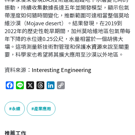
振動，持續收集數據長達五年並開發模型，顯示包氣
帶溼度如何隨時間變化，推斷範圍可達相當整個莫哈
維沙漠（Mojave desert）。結果發現，在2019到
2022年的歷史性乾旱期間，加州莫哈維地區包氣帶每
年下降的水位達0.25公尺，水量相當於一個胡佛大
壩。這項測量新技術對管理和保護
水資源
來說至關重
要，科學家也希望將其擴大應用至沙漠以外地區。
資料來源：
Interesting Engineering
F
L
X
T
L
C
a
i
h
i
o
c
n
r
n
p
e
e
e
k
y
永續
產業應用
b
a
e
L
o
d
d
i
o
s
I
n
推薦工作