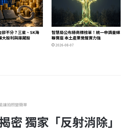
金卻不分？三星、SK海
智慧局公布綠商標榜單！統一申請量蟬
擴大股利與庫藏股
聯寶座 本土產業覺醒實力強
2026-08-07