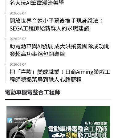
名大玩AI筆電潮流美學
2026-08-07
開放世界音速小子幕後推手現身說法：
SEGA工程師給新鮮人的求職建議
2026-08-07
助電動車與AI發展 成大洪飛義團隊成功開
發超高功率鋁包銅導線
2026-08-07
把「喜歡」變成職業！日商Aiming遊戲工
程師親揭菜鳥到職人心路歷程
電動車機電整合工程師