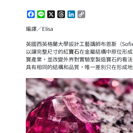
F
L
X
T
L
C
a
i
h
i
o
編譯／Elisa
c
n
r
n
p
e
e
e
k
y
英國西英格蘭大學設計工藝講師布恩斯（Sofi
b
a
e
L
以讓完整尺寸的紅
寶石
在金屬結構中原位形成（g
o
d
d
i
寶產業，並改變外界對實驗室製造寶石的看法
o
s
I
n
具有相同的結構和品質，唯一差別只在形成地
k
n
k