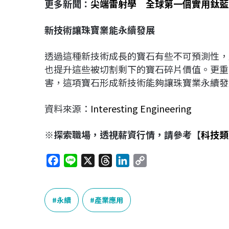
更多新聞：
尖端雷射學 全球第一個實用鈦藍
新技術讓珠寶業能永續發展
透過這種新技術成長的寶石有些不可預測性，
也提升這些被切割剩下的寶石碎片價值。更重
害，這項寶石形成新技術能夠讓珠寶業永續發
資料來源：
Interesting Engineering
※探索職場，透視薪資行情，請參考【
科技類
F
L
X
T
L
C
a
i
h
i
o
c
n
r
n
p
e
e
e
k
y
永續
產業應用
b
a
e
L
o
d
d
i