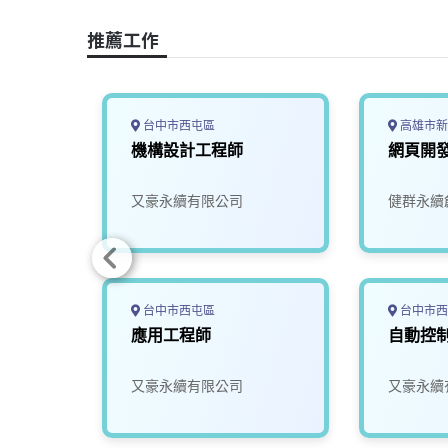
o
s
I
n
推薦工作
k
n
k
台中市西屯區
高雄市新
產業應
機構設計工程師
網頁開
程師
限公司
又豪永續有限公司
健群永續
台中市西屯區
台中市西
機電整
應用工程師
自動控
雄)
限公司
又豪永續有限公司
又豪永續