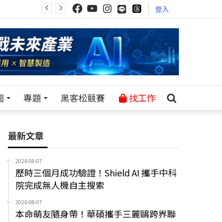
登入
園
專題
黑客松競賽
找工作
最新文章
2026-08-07
歷時三個月成功驗證！Shield AI 攜手中科
院完成無人機自主搜索
2026-08-07
本命萌友隨身帶！華碩攜手三麗鷗跨界聯