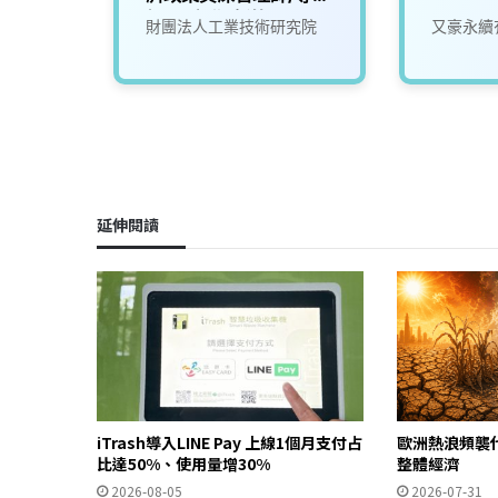
經理_台北/新竹(X100)
財團法人工業技術研究院
又豪永續
延伸閱讀
iTrash導入LINE Pay 上線1個月支付占
歐洲熱浪頻襲
比達50%、使用量增30%
整體經濟
2026-08-05
2026-07-31