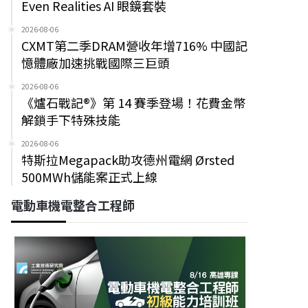
Even Realities AI 眼鏡套裝
2026-08-06
CXMT第二季DRAM營收年增716% 中國記
憶體廠加速挑戰國際三巨頭
2026-08-06
《爐石戰記®》第 14 賽季登場！花費金幣
解鎖手下特殊技能
2026-08-06
特斯拉Megapack助攻德州電網 Ørsted
500MWh儲能案正式上線
電動車機電整合工程師