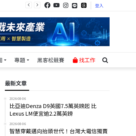
登入
園
專題
黑客松競賽
找工作
最新文章
2026-08-06
比亞迪Denza D9英國7.5萬英鎊起 比
Lexus LM便宜逾2.2萬英鎊
2026-08-06
智慧穿戴邁向抬頭世代！台灣大電信獨賣