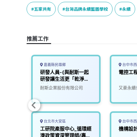
c
n
r
n
p
e
e
e
k
y
五家共有
台灣品牌永續藍圖學校
永續
b
a
e
L
o
d
d
i
o
s
I
n
推薦工作
k
n
k
嘉義縣民雄鄉
台中市西
工程師
研發人員-(與耐斯一起
電控工
研發讓生活更「乾淨」
的未來)1
司
耐斯企業股份有限公司
又豪永續
台北市大安區
台中市西
工研院產服中心_循環經
機構設
濟政策資深管理師/專案