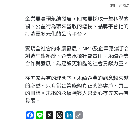
（圖／台灣
企業要實現永續發展，則需要採取一些科學的
罰、公益行為帶來營收的增長、品牌平台化的
打造更多元化的品牌平台。
實現全社會的永續發展，NPO及企業應攜手
創造生態系統、企業承擔社會責任、永續企業
合作與發展，為建設更和諧的社會貢獻力量。
在五家共有的理念下，永續企業的觀念越來越
的必然。只有當企業能夠真正的為客戶、員工
的目標。未來的永續領導人只要心存五家共有
發展。
F
L
X
T
L
C
a
i
h
i
o