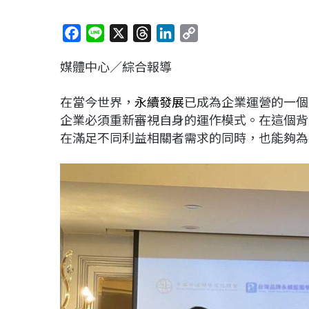
F
L
X
T
L
C
a
i
h
i
o
媒體中心／綜合報導
c
n
r
n
p
e
e
e
k
y
在當今世界，
永續發展
已成為企業運營的一個
b
a
e
L
企業必須重新審視自身的運作模式。在這個背
o
d
d
i
在滿足不同利益相關者需求的同時，也能夠為
o
s
I
n
k
n
k