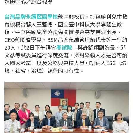
媒體中心／綜合報導
c
n
r
n
p
e
e
e
k
y
台灣品牌永續藍圖學
校
戴中興校長、打包勝利兒童教
b
a
e
L
育機構合夥人王藝憓、國立臺中科技大學李隆生教
o
d
d
i
授、中華民國兒童燒燙傷關懷協會高芝芸理事長、
o
s
I
n
CEO藍圖會學員、BSM品牌永續管理師代表等一行約
k
n
k
20人，於2日下午拜會
考試院
，與許舒翔副院長、邱
文彥考試委員進行深度交流，探討綠領人才是否可納
入國家考試，以及公務與專技人員回訓納入ESG（環
境、社會、治理）課程的可行性。