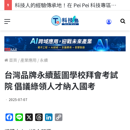
科技人的經驗傳承地！在 Pei Pei 科技專區，與學弟妹交流最硬核的技術
首頁
/
產業應用
/
永續
台灣品牌永續藍圖學校拜會考試
院 倡議綠領人才納入國考
2025-07-07
F
L
X
T
L
C
a
i
h
i
o