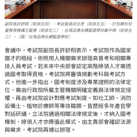
副院長許舒翔（前排左四）、考試委員邱文彥（前排左五）、打包勝利兒
童教育機構王藝憓（前排左二）、台灣品牌永續藍圖學校戴中興（前排左
三）。（圖／台灣品牌永續藍圖學校）
會議中，考試院副院長許舒翔表示，考試院作為國家
選才的樞紐，依照用人機關需求辦理高普考和相關專
技人員考試，若未來中央部會認定高階綠領人才需透
過國考取得資格，考試院將審慎規劃考科與考試方
式。他進一步指出，國考制度涉及專業證照的法律定
位，需由行政院所屬主管機關明確定義與法律規定授
權，再由考試院設計對應考試制度。如社工師、消防
設備士、植物診療師等專技職類，皆歷經多年產官學
對話研議，立法院通過相關法律規定後，才納入國考
機制，綠領人才亦應循此模式，由主責部會確認法源
與需求，考試院再據以辦理
。