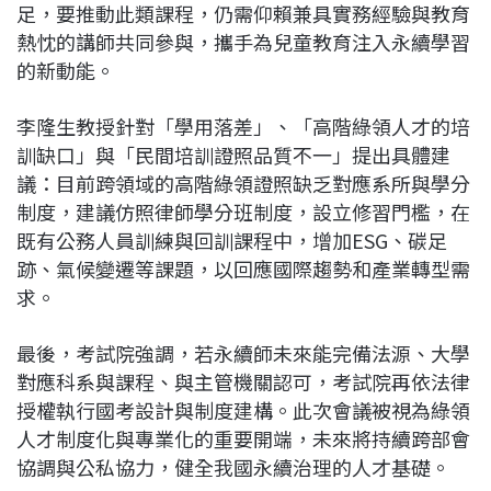
足，要推動此類課程，仍需仰賴兼具實務經驗與教育
熱忱的講師共同參與，攜手為兒童教育注入永續學習
的新動能。
李隆生教授針對「學用落差」、「高階綠領人才的培
訓缺口」與「民間培訓證照品質不一」提出具體建
議：目前跨領域的高階綠領證照缺乏對應系所與學分
制度，建議仿照律師學分班制度，設立修習門檻，在
既有公務人員訓練與回訓課程中，增加ESG、碳足
跡、氣候變遷等課題，以回應國際趨勢和產業轉型需
求。
最後，考試院強調，若永續師未來能完備法源、大學
對應科系與課程、與主管機關認可，考試院再依法律
授權執行國考設計與制度建構。此次會議被視為綠領
人才制度化與專業化的重要開端，未來將持續跨部會
協調與公私協力，健全我國永續治理的人才基礎。