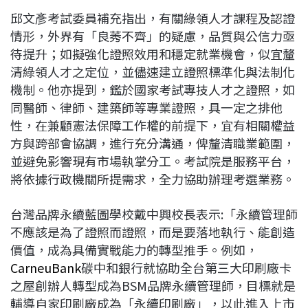
邱文彥考試委員補充指出，有關綠領人才課程及認證
情形，外界有「良莠不齊」的疑慮，品質與公信力亟
待提升；如擬強化證照效用和穩定就業機會，似宜釐
清綠領人才之定位，並儘速建立證照標準化與法制化
機制。他亦提到，鑑於國家考試專技人才之證照，如
同醫師、律師、建築師等專業證照，具一定之排他
性，在兼顧憲法保障工作權的前提下，宜有相關權益
方與跨部會協調，進行充分溝通，俾釐清職業範圍，
並避免影響現有市場執掌分工。考試院是服務平台，
將依據行政機關所提需求，全力協助辦理考選業務。
台灣品牌永續藍圖學校戴中興校長表示:「永續管理師
不應該是為了證照而證照，而是要落地執行、能創造
價值，成為具備實戰能力的轉型推手。例如，
CarneuBank
碳中和銀行就協助全台第三大印刷廠卡
之屋創辦人轉型成為BSM品牌永續管理師，目標就是
輔導自家印刷廠成為「永續印刷廠」，以此進入上市