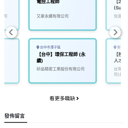
南
電控工程師
【20
(Susta
Coord
公司
又豪永續有限公司
信源企
台中市潭子區
新竹縣
【台中】環保工程師 (永
【校園
續)
人才招
矽品精密工業股份有限公司
台灣積
司(台積
看更多職缺
發佈留言