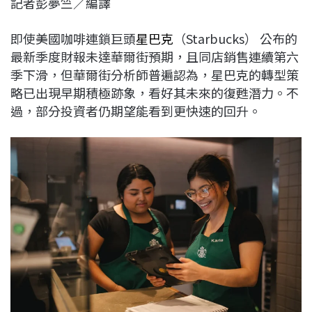
記者彭夢竺／編譯
c
n
r
n
p
e
e
e
k
y
即使美國咖啡連鎖巨頭
星巴克
（Starbucks） 公布的
b
a
e
L
最新季度財報未達華爾街預期，且同店銷售連續第六
o
d
d
i
季下滑，但華爾街分析師普遍認為，星巴克的轉型策
o
s
I
n
略已出現早期積極跡象，看好其未來的復甦潛力。不
k
n
k
過，部分投資者仍期望能看到更快速的回升。