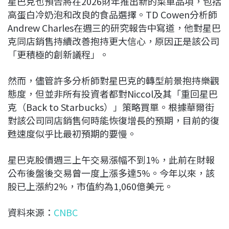
星巴克也預告將在2026財年推出新的菜單品項，包括
高蛋白冷奶泡和改良的食品選擇。TD Cowen分析師
Andrew Charles在週三的研究報告中寫道，他對星巴
克同店銷售持續改善抱持更大信心，原因正是該公司
「更積極的創新議程」。
然而，儘管許多分析師對星巴克的轉型前景抱持樂觀
態度，但並非所有投資者都對Niccol及其「重回星巴
克（Back to Starbucks）」策略買單。根據華爾街
對該公司同店銷售何時能恢復增長的預期，目前的復
甦速度似乎比最初預期的要慢。
星巴克股價週三上午交易漲幅不到1%，此前在財報
公布後盤後交易曾一度上漲多達5%。今年以來，該
股已上漲約2%，市值約為1,060億美元。
資料來源：
CNBC