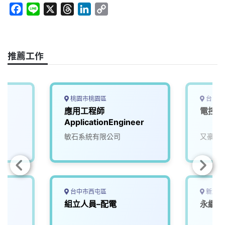
F
L
X
T
L
C
a
i
h
i
o
c
n
r
n
p
e
e
e
k
y
推薦工作
b
a
e
L
o
d
d
i
o
s
I
n
k
n
k
桃園市桃園區
台中市
應用工程師
電控工
ApplicationEngineer
敏石系統有限公司
又豪永
台中市西屯區
新北市
雄
組立人員–配電
永續能