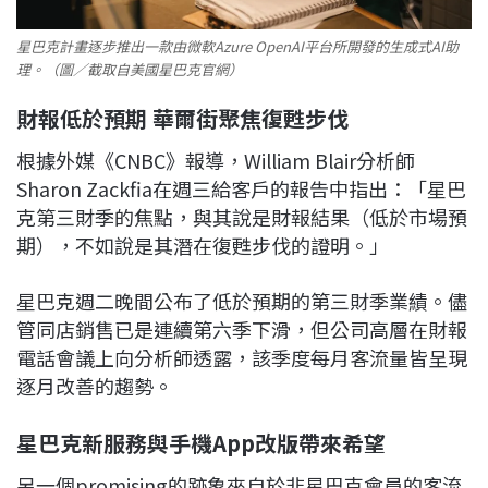
星巴克計畫逐步推出一款由微軟Azure OpenAI平台所開發的生成式AI助
理。（圖／截取自美國星巴克官網）
財報低於預期 華爾街聚焦復甦步伐
根據外媒《CNBC》報導，William Blair分析師
Sharon Zackfia在週三給客戶的報告中指出：「星巴
克第三財季的焦點，與其說是財報結果（低於市場預
期），不如說是其潛在復甦步伐的證明。」
星巴克週二晚間公布了低於預期的第三財季業績。儘
管同店銷售已是連續第六季下滑，但公司高層在財報
電話會議上向分析師透露，該季度每月客流量皆呈現
逐月改善的趨勢。
星巴克新服務與手機App改版帶來希望
另一個promising的跡象來自於非星巴克會員的客流