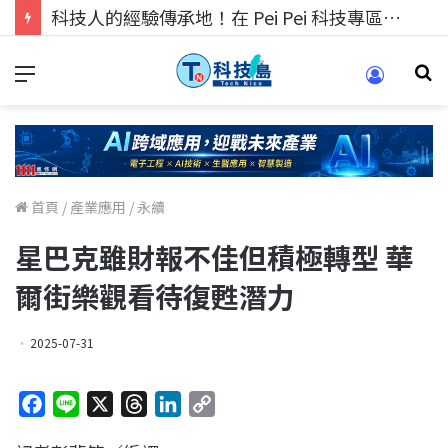
科技人的經驗傳承地！在 Pei Pei 科技專區，與學弟妹交流最硬核的技術
首頁
/
產業應用
/
永續
星巴克雖財報不佳但積極轉型 華
爾街樂觀看待復甦潛力
2025-07-31
F
L
X
T
L
C
a
i
h
i
o