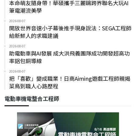
本命萌友隨身帶！華碩攜手三麗鷗跨界聯名大玩AI
筆電潮流美學
2026-08-07
開放世界音速小子幕後推手現身說法：SEGA工程師
給新鮮人的求職建議
2026-08-07
助電動車與AI發展 成大洪飛義團隊成功開發超高功
率鋁包銅導線
2026-08-07
把「喜歡」變成職業！日商Aiming遊戲工程師親揭
菜鳥到職人心路歷程
電動車機電整合工程師