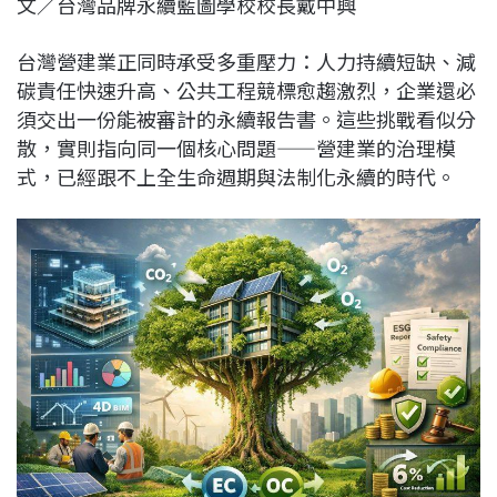
文／台灣品牌永續藍圖學校校長戴中興
c
n
r
n
p
e
e
e
k
y
台灣營建業正同時承受多重壓力：人力持續短缺、減
b
a
e
L
碳責任快速升高、公共工程競標愈趨激烈，企業還必
o
d
d
i
須交出一份能被審計的永續報告書。這些挑戰看似分
o
s
I
n
散，實則指向同一個核心問題——營建業的治理模
k
n
k
式，已經跟不上全生命週期與法制化永續的時代。