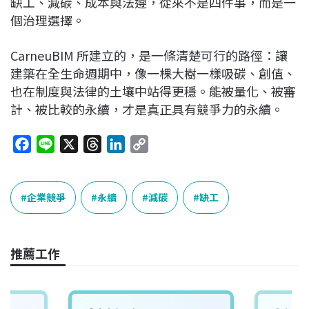
缺工、減碳、成本與法遵，從來不是四件事，而是一
個治理選擇。
CarneuBIM 所建立的，是一條清楚可行的路徑：讓
建築在全生命週期中，像一棵大樹一樣吸碳、創值、
也在制度與法律的土壤中站得更穩。能被量化、被審
計、被比較的永續，才是真正具有競爭力的永續。
F
L
X
T
L
C
a
i
h
i
o
c
n
r
n
p
e
e
e
k
y
企業競爭
永續
減碳
缺工
b
a
e
L
o
d
d
i
o
s
I
n
推薦工作
k
n
k