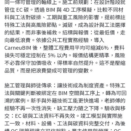
同一條可管理的軸線上。施工前規劃：在設計階段就
管住 EC 碳。透過 BIM 與 4D 工序模擬，比較不同材
料與工法對碳排、工期與重工風險的影響，提前標註
特殊工法與高風險節點。減碳，成為設計與工法選擇
的結果，而非事後補救。招標與報價：從最低價，走
向最低浪費。依據公共工程實務經驗，導入
CarneuBIM 後，整體工程費用平均可縮減6%，費料
損失可穩定控制在 5% 以內。報價結構更精準，風險
不必靠保守加價吸收，得標率自然提升。這不是壓縮
品質，而是把浪費變成可管理的變數。
施工管理與師徒傳承：讓技術成為制度資產。特殊工
法與關鍵判斷被綁定在 BIM 空間與工序上，轉為可回
溯的案例。新手與外籍技術工能更快進場，老師傅的
經驗不再一次性消失，缺工壓力隨之下降。驗收與移
交：EC 碳與工法資料不再失效。竣工模型與實際施
工一致，材料、設備、工法與碳資料完整交付，為後
續 OC 碳管理建立可信起點。業主使用與營運：OC