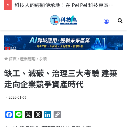
科技人找工作，就到TECH+ 科技專區!
首頁
/
產業應用
/
永續
缺工、減碳、治理三大考驗 建築
走向企業競爭資產時代
2026-01-06
F
L
X
T
L
C
a
i
h
i
o