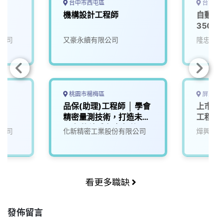
台中市西屯區
台南市
雄
機構設計工程師
自動控
3500
公司
又豪永續有限公司
隆忠企
桃園市楊梅區
屏東縣
品保(助理)工程師 │ 學會
上市鋼
精密量測技術，打造未來
工程師
10年的競爭力 │ 年薪50
公司
化新精密工業股份有限公司
燁興企
萬起
看更多職缺
發佈留言