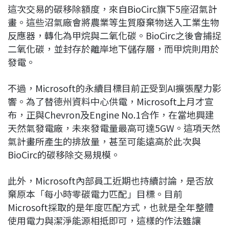
這次交易的碳移除額度，來自BioCirc旗下5座沼氣計
畫。這些沼氣廠會將農業等生質廢棄物送入工業生物
反應器，轉化為甲烷與二氧化碳。BioCirc之後會捕捉
二氧化碳，並封存於離岸地下儲存層，而甲烷則用於
發電。
不過，Microsoft的永續目標目前正受到AI擴張壓力影
響。為了替德州資料中心供電，Microsoft上月才宣
布，正與Chevron及Engine No.1合作，在當地興建
天然氣發電廠，未來發電量最高可達5GW。這項天然
氣計畫所產生的排放量，甚至可能遠高於此次與
BioCirc的碳移除交易規模。
此外，Microsoft內部員工近期也持續討論，是否放
棄原本「每小時零碳電力匹配」目標。目前
Microsoft採取的是年度匹配方式，也就是全年整體
使用電力與潔淨能源相抵即可，這樣的作法雖讓