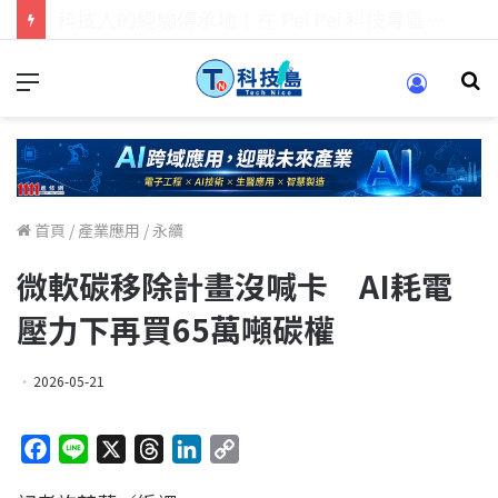
科技人找工作，就到TECH+ 科技專區!
首頁
/
產業應用
/
永續
微軟碳移除計畫沒喊卡 AI耗電
壓力下再買65萬噸碳權
2026-05-21
F
L
X
T
L
C
a
i
h
i
o