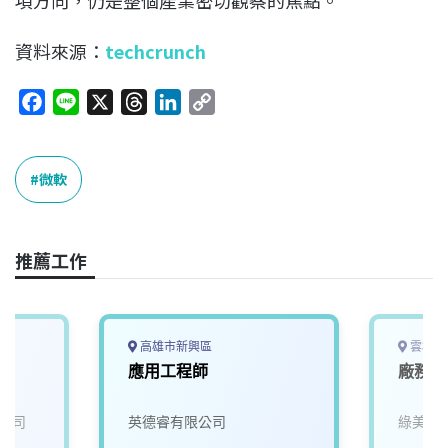
資料來源：
techcrunch
F
L
X
T
L
C
a
i
h
i
o
c
n
r
n
p
e
e
e
k
y
微軟
b
a
e
L
o
d
d
i
o
s
I
n
推薦工作
k
n
k
高雄市新興區
雲林縣
南
應用工程師
廠務主
公司
英德睿有限公司
綠美永