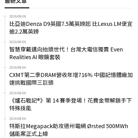
最新文章
2026-08-06
比亞迪Denza D9英國7.5萬英鎊起 比Lexus LM便宜
逾2.2萬英鎊
2026-08-06
智慧穿戴邁向抬頭世代！台灣大電信獨賣 Even
Realities AI 眼鏡套裝
2026-08-06
CXMT第二季DRAM營收年增716% 中國記憶體廠加
速挑戰國際三巨頭
2026-08-06
《爐石戰記®》第 14 賽季登場！花費金幣解鎖手下
特殊技能
2026-08-06
特斯拉Megapack助攻德州電網 Ørsted 500MWh
儲能案正式上線