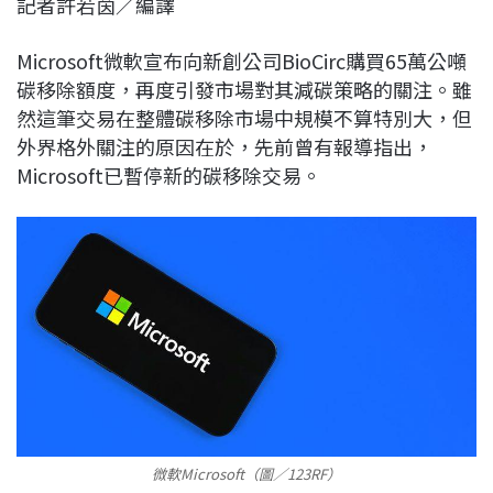
記者許若茵／編譯
c
n
r
n
p
e
e
e
k
y
Microsoft微軟宣布向新創公司BioCirc購買65萬公噸
b
a
e
L
碳移除額度，再度引發市場對其減碳策略的關注。雖
o
d
d
i
然這筆交易在整體碳移除市場中規模不算特別大，但
o
s
I
n
外界格外關注的原因在於，先前曾有報導指出，
k
n
k
Microsoft已暫停新的碳移除交易。
微軟Microsoft（圖／123RF）