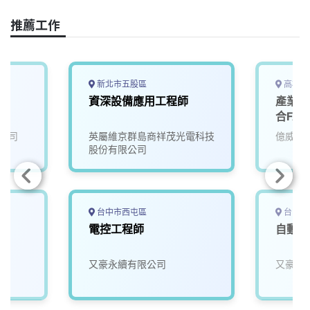
o
d
d
i
o
s
I
n
推薦工作
k
n
k
新北市五股區
高雄市
南
資深設備應用工程師
產業應
合FA
公司
英屬維京群島商祥茂光電科技
億威電
股份有限公司
台中市西屯區
台中市
電控工程師
自動控
又豪永續有限公司
又豪永