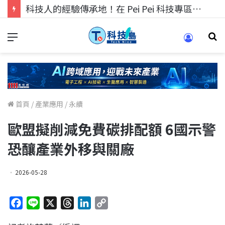
科技人找工作，就到TECH+ 科技專區!
首頁
/
產業應用
/
永續
歐盟擬削減免費碳排配額 6國示警
恐釀產業外移與關廠
2026-05-28
F
L
X
T
L
C
a
i
h
i
o