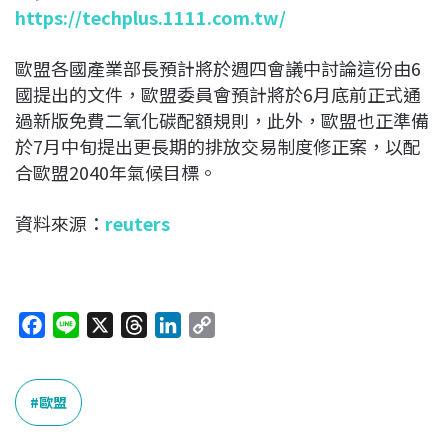
https://techplus.1111.com.tw/
歐盟各國產業部長預計將於週四會議中討論這份由6
國提出的文件，歐盟委員會預計將於6月底前正式通
過新版免費二氧化碳配額規則，此外，歐盟也正準備
於7月中旬提出更長期的排放交易制度修正案，以配
合歐盟2040年氣候目標。
資料來源：
reuters
F
L
X
T
L
C
a
i
h
i
o
c
n
r
n
p
e
e
e
k
y
歐盟
b
a
e
L