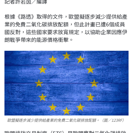
記者許若茵／編譯
c
n
r
n
p
e
e
e
k
y
根據《路透》取得的文件，歐盟擬逐步減少提供給產
b
a
e
L
業的免費二氧化碳排放配額，但此計畫已遭6個成員
o
d
d
i
國反對，這些國家要求放寬規定，以協助企業因應伊
o
s
I
n
朗戰爭帶來的能源價格衝擊。
k
n
k
歐盟擬逐步減少提供給產業的免費二氧化碳排放配額。（圖／123RF）
歐盟排放交易制度（ETS）是歐盟應對二氧化碳排放