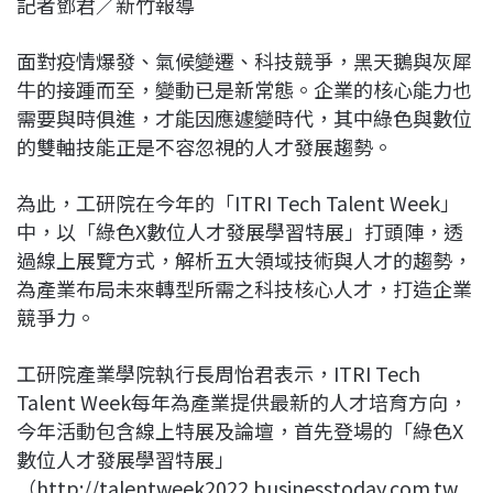
記者鄧君／新竹報導
c
n
r
n
p
e
e
e
k
y
面對疫情爆發、氣候變遷、科技競爭，黑天鵝與灰犀
b
a
e
L
牛的接踵而至，變動已是新常態。企業的核心能力也
o
d
d
i
需要與時俱進，才能因應遽變時代，其中綠色與數位
o
s
I
n
的雙軸技能正是不容忽視的人才發展趨勢。
k
n
k
為此，工研院在今年的「ITRI Tech Talent Week」
中，以「綠色X數位人才發展學習特展」打頭陣，透
過線上展覽方式，解析五大領域技術與人才的趨勢，
為產業布局未來轉型所需之科技核心人才，打造企業
競爭力。
工研院產業學院執行長周怡君表示，ITRI Tech
Talent Week每年為產業提供最新的人才培育方向，
今年活動包含線上特展及論壇，首先登場的「綠色X
數位人才發展學習特展」
（http://talentweek2022.businesstoday.com.tw