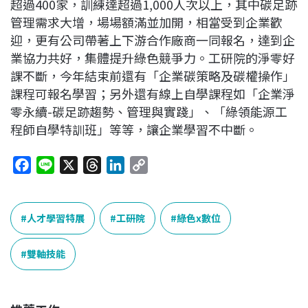
超過400家，訓練達超過1,000人次以上，其中碳足跡
管理需求大增，場場額滿並加開，相當受到企業歡
迎，更有公司帶著上下游合作廠商一同報名，達到企
業協力共好，集體提升綠色競爭力。工研院的淨零好
課不斷，今年結束前還有「企業碳策略及碳權操作」
課程可報名學習；另外還有線上自學課程如「企業淨
零永續-碳足跡趨勢、管理與實踐」、「綠領能源工
程師自學特訓班」等等，讓企業學習不中斷。
F
L
X
T
L
C
a
i
h
i
o
c
n
r
n
p
e
e
e
k
y
人才學習特展
工研院
綠色x數位
b
a
e
L
o
d
d
i
雙軸技能
o
s
I
n
k
n
k