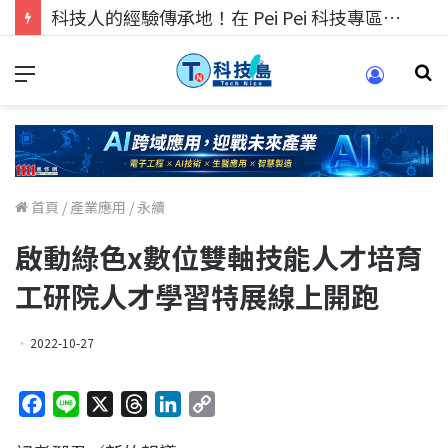
科技人的經驗傳承地！在 Pei Pei 科技專區，與學弟妹交流最硬核的技術
首頁
/
產業應用
/
永續
啟動綠色x數位雙軸技能人才培育
工研院人才學習特展線上開跑
2022-10-27
F
L
X
T
L
C
a
i
h
i
o