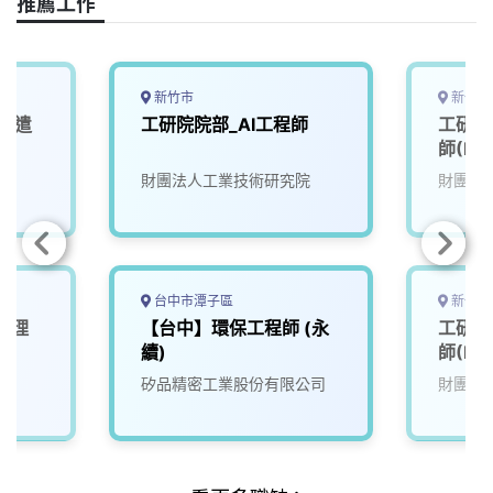
推薦工作
新竹市
新竹縣
C派遣
工研院院部_AI工程師
工研院
師(K8
財團法人工業技術研究院
財團法
台中市潭子區
新竹縣
經理
【台中】環保工程師 (永
工研院
續)
師(M1
院
矽品精密工業股份有限公司
財團法