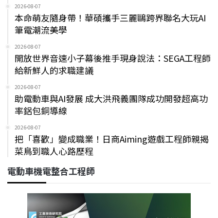
2026-08-07
本命萌友隨身帶！華碩攜手三麗鷗跨界聯名大玩AI
筆電潮流美學
2026-08-07
開放世界音速小子幕後推手現身說法：SEGA工程師
給新鮮人的求職建議
2026-08-07
助電動車與AI發展 成大洪飛義團隊成功開發超高功
率鋁包銅導線
2026-08-07
把「喜歡」變成職業！日商Aiming遊戲工程師親揭
菜鳥到職人心路歷程
電動車機電整合工程師