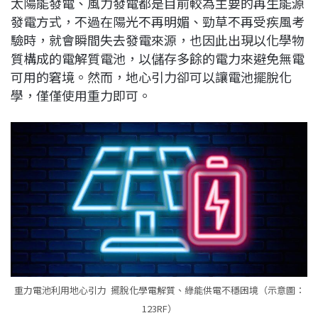
太陽能發電、風力發電都是目前較為主要的再生能源
c
n
r
n
p
發電方式，不過在陽光不再明媚、勁草不再受疾風考
e
e
e
k
y
驗時，就會瞬間失去發電來源，也因此出現以化學物
b
a
e
L
質構成的電解質電池，以儲存多餘的電力來避免無電
o
d
d
i
可用的窘境。然而，地心引力卻可以讓電池擺脫化
o
s
I
n
學，僅僅使用重力即可。
k
n
k
重力電池利用地心引力 擺脫化學電解質、綠能供電不穩困境（示意圖：
123RF）