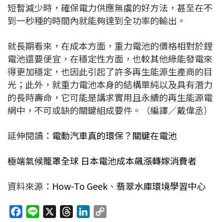
短暫減少時，確保電力供應無虞的好方法，甚至在不
到一秒種的時間內就能夠達到全功率的輸出。
就長期看來，在成本方面，重力電池的價格相對於鋰
電池還要便宜，在穩定性方面，也較其他綠能發電來
得更加穩定，也因此引起了許多再生能源生產商的目
光；此外，就重力電池本身的結構單純以及具有潛力
的長時壽命，它可能是講求實用且永續的再生能源電
網中，不可或缺的關鍵組成要件。（編譯／戴偉丞）
延伸閱讀：
電動汽車真的環保？關鍵在電池
極端氣候籠罩全球 日本電池成本飆漲轉嫁消費者
資料來源：
How-To Geek
、
翡翠水庫環境學習中心
F
L
X
T
L
C