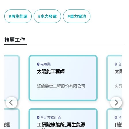
a
i
h
i
o
c
n
r
n
p
e
e
e
k
y
再生能源
水力發電
重力電池
b
a
e
L
o
d
d
i
o
s
I
n
推薦工作
k
n
k
嘉義縣
台中市
太陽能工程師
太陽能
鉦倫機電工程股份有限公司
央昇水
台北市松山區
台南市
能維運
工研院綠能所_再生能源
[維運