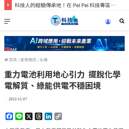
科技人的經驗傳承地！在 Pei Pei 科技專區，與學弟妹交流最硬核的技術
首頁
/
產業應用
/
永續
重力電池利用地心引力 擺脫化學
電解質、綠能供電不穩困境
2022-11-07
F
L
X
T
L
C
a
i
h
i
o