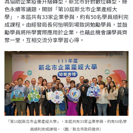
為協助企業疫後升級轉型，新北市針對數位轉型、綠
c
n
r
n
p
色永續等議題，開辦「第10屆新北市企業產經大
e
e
e
k
y
學」，本屆共有33家企業參與，約有50名學員順利完
b
a
e
L
成課程。由經發局長何怡明到場致詞勉勵學員，並鼓
o
d
d
i
勵學員將所學實際應用於企業，也藉此機會讓學員齊
o
s
I
n
聚一堂，互相交流分享學習心得。
k
n
k
「第10屆新北市企業產經大學」，本屆共有33家企業參與，約有50名學
員順利完成課程。（圖／新北市政府提供）