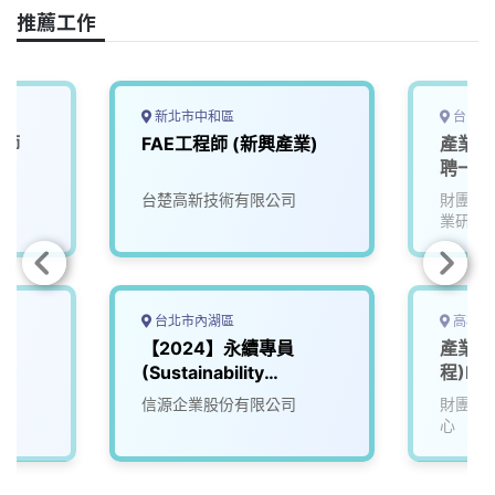
推薦工作
新北市中和區
台中市
程師
FAE工程師 (新興產業)
產業學
聘一年
台楚高新技術有限公司
財團法
業研究
台北市內湖區
高雄市
工
【2024】永續專員
產業服
(Sustainability
程)F7
Coordinator)
信源企業股份有限公司
財團法
心