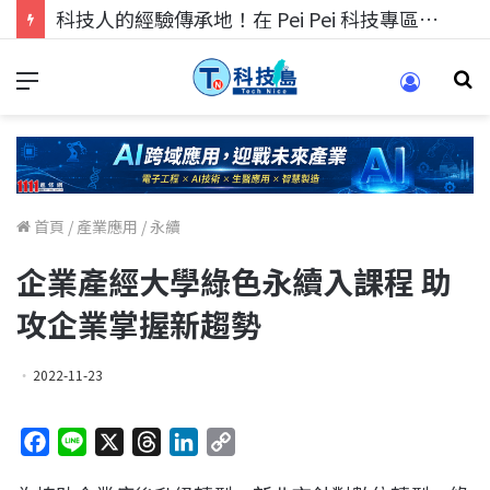
科技人的經驗傳承地！在 Pei Pei 科技專區，與學弟妹交流最硬核的技術
首頁
/
產業應用
/
永續
企業產經大學綠色永續入課程 助
攻企業掌握新趨勢
2022-11-23
F
L
X
T
L
C
a
i
h
i
o