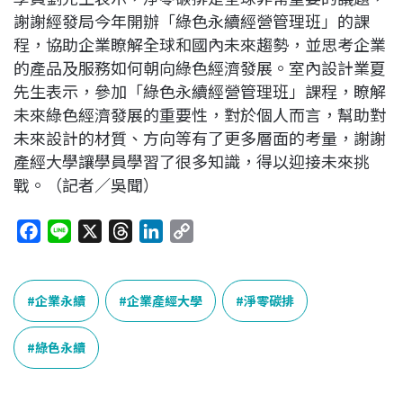
謝謝經發局今年開辦「綠色永續經營管理班」的課
程，協助企業瞭解全球和國內未來趨勢，並思考企業
的產品及服務如何朝向綠色經濟發展。室內設計業夏
先生表示，參加「綠色永續經營管理班」課程，瞭解
未來綠色經濟發展的重要性，對於個人而言，幫助對
未來設計的材質、方向等有了更多層面的考量，謝謝
產經大學讓學員學習了很多知識，得以迎接未來挑
戰。（記者／吳聞）
F
L
X
T
L
C
a
i
h
i
o
c
n
r
n
p
e
e
e
k
y
企業永續
企業產經大學
淨零碳排
b
a
e
L
o
d
d
i
綠色永續
o
s
I
n
k
n
k