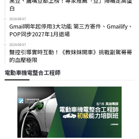
黑豆、鷹嘴豆都上榜！專家推薦「豆」陣補足高蛋
白
2026-08-07
Gmail明年起停用3大功能 第三方寄件、Gmailify、
POP同步2027年1月退場
2026-08-07
聲控引導實時互動！《教妹妹開車》挑戰副駕哥哥
的血壓極限
電動車機電整合工程師